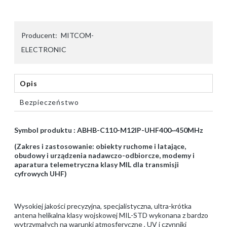
Producent:
MITCOM-
ELECTRONIC
Opis
Bezpieczeństwo
Symbol produktu : ABHB-C110-M12IP-UHF400~450MHz
(Zakres i zastosowanie: obiekty ruchome i latające,
obudowy i urządzenia nadawczo-odbiorcze, modemy i
aparatura telemetryczna klasy MIL dla transmisji
cyfrowych UHF)
Wysokiej jakości precyzyjna, specjalistyczna, ultra-krótka
antena helikalna klasy wojskowej MIL-STD wykonana z bardzo
wytrzymałych na warunki atmosferyczne , UV i czynniki