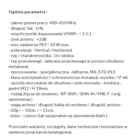
Ogólne parametry :
- zakres pasma pracy: 400~450 MHz.
- długość fali : 1/4L
- współczynnik dopasowania VSWR : < 1,5:1
- zysk anteny : +2dB
- moc nadawcza PEP : 50 W max.
- polaryzacja : Vertical / Horizontal
- typ / charakterystyka : Do-okólna
- typ przeciwwagi : zalecana przeciwwaga w postaci obudowy
metalowej
- zastosowanie : specjalistyczne , militarne, MIL-STD 810
- klasa wytrzymałości / ochronności po instalacji: wysoka / IP 66
- sposób mocowania do obudowy / pole montażu - średnica :
gwint M12 / Fi 18mm.
- rodzaj złącza do modemu : RP-SMA / SMA-M / FME-F ( w/g
zamówienia )
- waga anteny / długość kabla do modemu / długość anteny :
~20g / ~ 50cm. / ~ 11cm.
- kolor : czarny ( lub opcjonalnie na zamówienie biały )
Pozostałe warianty, szczegóły, dane techniczne i montażowe w
zamieszczonej karcie katalogowej.