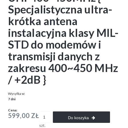
Specjalistyczna ultra-
krótka antena
instalacyjna klasy MIL-
STD do modemów i
transmisji danych z
zakresu 400~450 MHz
/ +2dB }
Wysyłka w:
7 dni
Cena:
599,00 ZŁ
Do koszyka
szt.