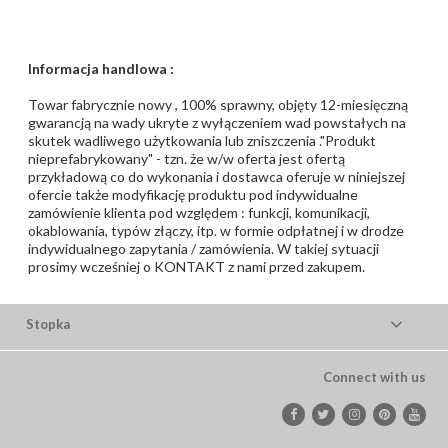
Informacja handlowa :
Towar fabrycznie nowy , 100% sprawny, objęty 12-miesięczną
gwarancją na wady ukryte z wyłączeniem wad powstałych na
skutek wadliwego użytkowania lub zniszczenia ."Produkt
nieprefabrykowany" - tzn. że w/w oferta jest ofertą
przykładową co do wykonania i dostawca oferuje w niniejszej
ofercie także modyfikację produktu pod indywidualne
zamówienie klienta pod względem : funkcji, komunikacji,
okablowania, typów złączy, itp. w formie odpłatnej i w drodze
indywidualnego zapytania / zamówienia. W takiej sytuacji
prosimy wcześniej o KONTAKT z nami przed zakupem.
Stopka
Connect with us