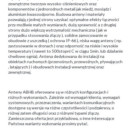
zewnętrzne tworzyw wysoko-ciśnieniowych oraz
komponentów z jednorodnych metali jak miedź, mosiądz i
aluminium kwasoodporne. Budowa anteny i materiały
pozwalają z jednej strony uzyskać optymalne efekty łączności
przy możliwie małych wymiarach, dużą sprawność a z drugiej
strony dużo większą wytrzymałość mechaniczna ( jak w
przypadku stosowania złączy ), solidne zamocowanie w
obudowie z uszczelką ( ochrona IP-66 ), niska wagę anteny ( np.
zastosowanie w dronach ) oraz odporność na niskie i wysokie
temperatury ( nawet to 500stopni C w ciągu 1min. lub działanie
chwilowe ognia). Antena dedykowana do instalacji na
obiektach ruchomych (przenośnych, przewoźnych, pływających
, latających ) i obudowach instalacji wewnętrznej oraz
zewnętrznej.
Anteny ABHB oferowane są w różnych konfiguracjach i
różnych wykonaniach. Zależnie od wymagań klienta, wymagań
systemowych, przeznaczenia, wariantach komunikacyjnych
dostępne są wersje na różne częstotliwości i podzakresy, o
różnej zatem długości oraz z różnymi typami złączy.
Zamieszczona oferta jest przykładowa, o inne interesujące
Państwa warianty wykonania prosimy pytać.