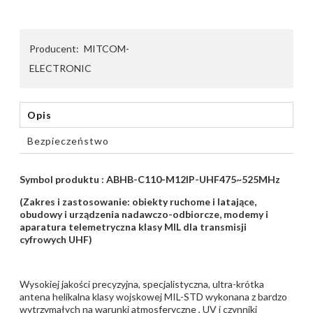
Producent:
MITCOM-
ELECTRONIC
Opis
Bezpieczeństwo
Symbol produktu : ABHB-C110-M12IP-UHF475~525MHz
(Zakres i zastosowanie: obiekty ruchome i latające,
obudowy i urządzenia nadawczo-odbiorcze, modemy i
aparatura telemetryczna klasy MIL dla transmisji
cyfrowych UHF)
Wysokiej jakości precyzyjna, specjalistyczna, ultra-krótka
antena helikalna klasy wojskowej MIL-STD wykonana z bardzo
wytrzymałych na warunki atmosferyczne , UV i czynniki