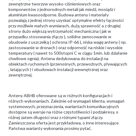
zewnętrzne tworzyw wysoko-ciśnieniowych oraz
komponentów z jednorodnych metali jak miedź, mosiądz i
aluminium kwasoodporne. Budowa anteny i materiały
pozwalają z jednej strony uzyskać optymalne efekty łączności
przy możliwie małych wymiarach, dużą sprawność a z drugiej
strony dużo większą wytrzymałość mechaniczna ( jak w
przypadku stosowania złączy ), solidne zamocowanie w
obudowie z uszczelką ( ochrona IP-66 ), niska wagę anteny ( np.
zastosowanie w dronach ) oraz odporność na niskie i wysokie
temperatury ( nawet to 500stopni C w ciągu 1min. lub działanie
chwilowe ognia). Antena dedykowana do instalacji na
obiektach ruchomych (przenośnych, przewoźnych, pływających
, latających ) i obudowach instalacji wewnętrznej oraz
zewnętrznej.
Anteny ABHB oferowane są w różnych konfiguracjach i
różnych wykonaniach. Zależnie od wymagań klienta, wymagań
systemowych, przeznaczenia, wariantach komunikacyjnych
dostępne są wersje na różne częstotliwości i podzakresy, o
różnej zatem długości oraz z różnymi typami złączy.
Zamieszczona oferta jest przykładowa, o inne interesujące
Państwa warianty wykonania prosimy pytać.