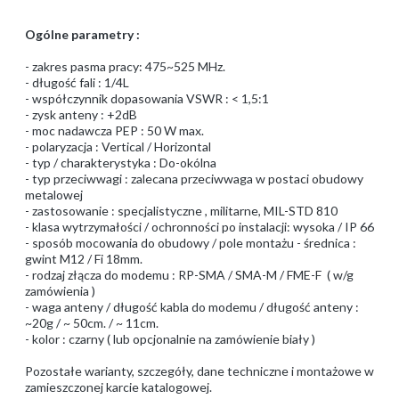
Ogólne parametry :
- zakres pasma pracy: 475~525 MHz.
- długość fali : 1/4L
- współczynnik dopasowania VSWR : < 1,5:1
- zysk anteny : +2dB
- moc nadawcza PEP : 50 W max.
- polaryzacja : Vertical / Horizontal
- typ / charakterystyka : Do-okólna
- typ przeciwwagi : zalecana przeciwwaga w postaci obudowy
metalowej
- zastosowanie : specjalistyczne , militarne, MIL-STD 810
- klasa wytrzymałości / ochronności po instalacji: wysoka / IP 66
- sposób mocowania do obudowy / pole montażu - średnica :
gwint M12 / Fi 18mm.
- rodzaj złącza do modemu : RP-SMA / SMA-M / FME-F ( w/g
zamówienia )
- waga anteny / długość kabla do modemu / długość anteny :
~20g / ~ 50cm. / ~ 11cm.
- kolor : czarny ( lub opcjonalnie na zamówienie biały )
Pozostałe warianty, szczegóły, dane techniczne i montażowe w
zamieszczonej karcie katalogowej.