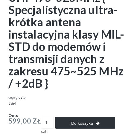
Specjalistyczna ultra-
krótka antena
instalacyjna klasy MIL-
STD do modemów i
transmisji danych z
zakresu 475~525 MHz
/ +2dB }
Wysyłka w:
7 dni
Cena:
599,00 ZŁ
Do koszyka
szt.