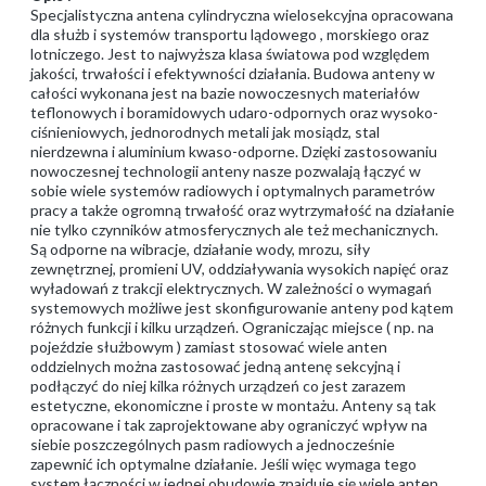
Specjalistyczna antena cylindryczna wielosekcyjna opracowana
dla służb i systemów transportu lądowego , morskiego oraz
lotniczego. Jest to najwyższa klasa światowa pod względem
jakości, trwałości i efektywności działania. Budowa anteny w
całości wykonana jest na bazie nowoczesnych materiałów
teflonowych i boramidowych udaro-odpornych oraz wysoko-
ciśnieniowych, jednorodnych metali jak mosiądz, stal
nierdzewna i aluminium kwaso-odporne. Dzięki zastosowaniu
nowoczesnej technologii anteny nasze pozwalają łączyć w
sobie wiele systemów radiowych i optymalnych parametrów
pracy a także ogromną trwałość oraz wytrzymałość na działanie
nie tylko czynników atmosferycznych ale też mechanicznych.
Są odporne na wibracje, działanie wody, mrozu, siły
zewnętrznej, promieni UV, oddziaływania wysokich napięć oraz
wyładowań z trakcji elektrycznych. W zależności o wymagań
systemowych możliwe jest skonfigurowanie anteny pod kątem
różnych funkcji i kilku urządzeń. Ograniczając miejsce ( np. na
pojeździe służbowym ) zamiast stosować wiele anten
oddzielnych można zastosować jedną antenę sekcyjną i
podłączyć do niej kilka różnych urządzeń co jest zarazem
estetyczne, ekonomiczne i proste w montażu. Anteny są tak
opracowane i tak zaprojektowane aby ograniczyć wpływ na
siebie poszczególnych pasm radiowych a jednocześnie
zapewnić ich optymalne działanie. Jeśli więc wymaga tego
system łączności w jednej obudowie znajduje się wiele anten