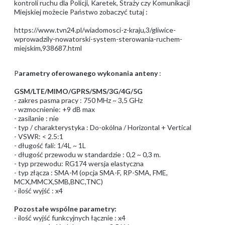
kontroli ruchu dla Policji, Karetek, Straży czy Komunikacji
Miejskiej możecie Państwo zobaczyć tutaj :
https://www.tvn24.pl/wiadomosci-z-kraju,3/gliwice-
wprowadzily-nowatorski-system-sterowania-ruchem-
miejskim,938687.html
P
arametry oferowanego wykonania anteny
:
GSM/LTE/MIMO/GPRS/SMS/3G/4G/5G
- zakres pasma pracy : 750 MHz ~ 3,5 GHz
- wzmocnienie: +9 dB max
- zasilanie : nie
- typ / charakterystyka : Do-okólna / Horizontal + Vertical
- VSWR: < 2.5:1
- długość fali: 1/4L ~ 1L
- długość przewodu w standardzie : 0,2 ~ 0,3 m.
- typ przewodu: RG174 wersja elastyczna
- typ złącza : SMA-M (opcja SMA-F, RP-SMA, FME,
MCX,MMCX,SMB,BNC,TNC)
- ilość wyjść : x4
Pozostałe wspólne parametry:
- ilość wyjść funkcyjnych łącznie : x4