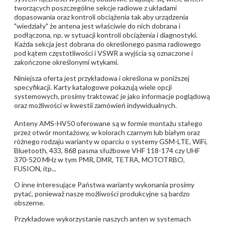
tworzących poszczególne sekcje radiowe z układami
dopasowania oraz kontroli obciążenia tak aby urządzenia
"wiedziały" że antena jest właściwie do nich dobrana i
podłączona, np. w sytuacji kontroli obciążenia i diagnostyki.
Każda sekcja jest dobrana do określonego pasma radiowego
pod kątem częstotliwości i VSWR a wyjścia są oznaczone i
zakończone określonymi wtykami.
Niniejsza oferta jest przykładowa i określona w poniższej
specyfikacji. Karty katalogowe pokazują wiele opcji
systemowych, prosimy traktować je jako informacje poglądową
oraz możliwości w kwestii zamówień indywidualnych.
Anteny AMS-HV50 oferowane są w formie montażu stałego
przez otwór montażowy, w kolorach czarnym lub białym oraz
różnego rodzaju warianty w oparciu o systemy GSM-LTE, WiFi,
Bluetooth, 433, 868 pasma służbowe VHF 118-174 czy UHF
370-520 MHz w tym PMR, DMR, TETRA, MOTOTRBO,
FUSION, itp...
O inne interesujące Państwa warianty wykonania prosimy
pytać, ponieważ nasze możliwości produkcyjne są bardzo
obszerne.
Przykładowe wykorzystanie naszych anten w systemach