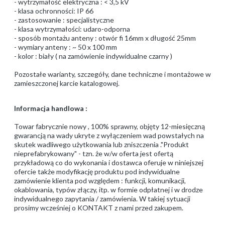
- wytrzymałość elektryczna : < 3,5 kV
- klasa ochronności: IP 66
- zastosowanie : specjalistyczne
- klasa wytrzymałości: udaro-odporna
- sposób montażu anteny : otwór fi 16mm x długość 25mm
- wymiary anteny : ~ 50 x 100 mm
- kolor : biały ( na zamówienie indywidualne czarny )
Pozostałe warianty, szczegóły, dane techniczne i montażowe w
zamieszczonej karcie katalogowej.
Informacja handlowa :
Towar fabrycznie nowy , 100% sprawny, objęty 12-miesięczną
gwarancją na wady ukryte z wyłączeniem wad powstałych na
skutek wadliwego użytkowania lub zniszczenia ."Produkt
nieprefabrykowany" - tzn. że w/w oferta jest ofertą
przykładową co do wykonania i dostawca oferuje w niniejszej
ofercie także modyfikację produktu pod indywidualne
zamówienie klienta pod względem : funkcji, komunikacji,
okablowania, typów złączy, itp. w formie odpłatnej i w drodze
indywidualnego zapytania / zamówienia. W takiej sytuacji
prosimy wcześniej o KONTAKT z nami przed zakupem.