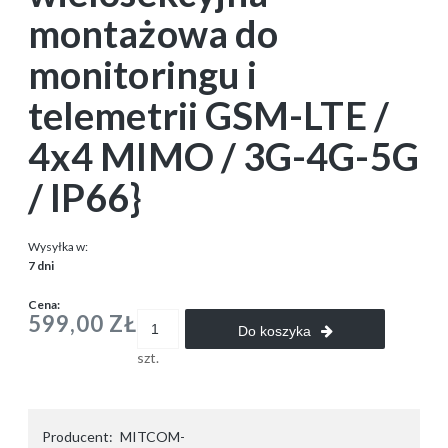
montażowa do
monitoringu i
telemetrii GSM-LTE /
4x4 MIMO / 3G-4G-5G
/ IP66}
Wysyłka w:
7 dni
Cena:
599,00 ZŁ
Do koszyka
szt.
Producent:
MITCOM-