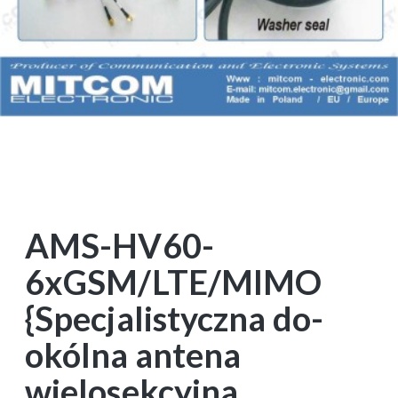
AMS-HV60-
6xGSM/LTE/MIMO
{Specjalistyczna do-
okólna antena
wielosekcyjna