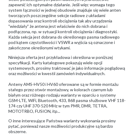
zapewnić ich optymalne działanie. Jeśli więc wymaga tego
system łączności w jednej obudowie znajduje się wiele anten
tworzących poszczególne sekcje radiowe z układami
dopasowania oraz kontroli obciążenia tak aby urządzenia
"wiedziały" że antena jest właściwie do nich dobrana i
podłączona, np. w sytuacji kontroli obciążenia i diagnostyki.
Każda sekcja jest dobrana do określonego pasma radiowego
pod kątem częstotliwości i VSWR a wyjścia są oznaczone i
zakończone określonymi wtykami.
Niniejsza oferta jest przykładowa i określona w poniższej
specyfikacji. Karty katalogowe pokazują wiele opcji
systemowych, prosimy traktować je jako informacje poglądową
oraz możliwości w kwestii zamówień indywidualnych.
Anteny AMS-HV50 i HV60 oferowane są w formie montażu
stałego przez otwór montażowy, w kolorach czarnym lub
białym oraz różnego rodzaju warianty w oparciu o systemy
GSM-LTE, WiFi, Bluetooth, 433, 868 pasma służbowe VHF 118-
174 czy UHF 370-520 MHz w tym PMR, DMR, TETRA,
MOTOTRBO, FUSION, itp...
O inne interesujące Państwa warianty wykonania prosimy
pytać, ponieważ nasze możliwości produkcyjne są bardzo
obszerne.