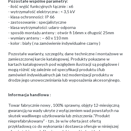
Pozostałe wspólne parametry:
- ilość wyjść funkcyjnych łącznie : x6
- wytrzymałość elektryczna : < 3,5 kV
- klasa ochronności: IP 66
- zastosowanie : specjalistyczne
- klasa wytrzymałości: udaro-odporna
- sposób montażu anteny : otwór fi 16mm x długość 25mm
- wymiary anteny : ~ 60 x 110 mm
- kolor : biały ( na zamówienie indywidualne czarny )
Pozostałe warianty, szczegóły, dane techniczne i montażowe w
zamieszczonej karcie katalogowej. Produkty pokazane w
kartach katalogowych pod względem ilustracji są poglądowe i
mogą różnić się zależnie od specyfikacji produktu i/lub
zamówień indywidualnych jak też modernizacji produktu w
drodze jego unowocześniania lub wyposażenia akcesoryjnego.
Informacja handlowa :
Towar fabrycznie nowy , 100% sprawny, objęty 12-miesięczną
gwarancją na wady ukryte z wyłączeniem wad powstałych na
skutek wadliwego użytkowania lub zniszczenia ."Produkt
nieprefabrykowany" - tzn. że w/w oferta jest ofertą
przykładową co do wykonania i dostawca oferuje w niniejszej