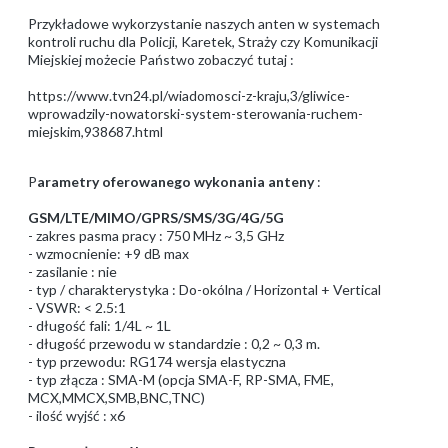
Przykładowe wykorzystanie naszych anten w systemach
kontroli ruchu dla Policji, Karetek, Straży czy Komunikacji
Miejskiej możecie Państwo zobaczyć tutaj :
https://www.tvn24.pl/wiadomosci-z-kraju,3/gliwice-
wprowadzily-nowatorski-system-sterowania-ruchem-
miejskim,938687.html
P
arametry oferowanego wykonania anteny
:
GSM/LTE/MIMO/GPRS/SMS/3G/4G/5G
- zakres pasma pracy : 750 MHz ~ 3,5 GHz
- wzmocnienie: +9 dB max
- zasilanie : nie
- typ / charakterystyka : Do-okólna / Horizontal + Vertical
- VSWR: < 2.5:1
- długość fali: 1/4L ~ 1L
- długość przewodu w standardzie : 0,2 ~ 0,3 m.
- typ przewodu: RG174 wersja elastyczna
- typ złącza : SMA-M (opcja SMA-F, RP-SMA, FME,
MCX,MMCX,SMB,BNC,TNC)
- ilość wyjść : x6