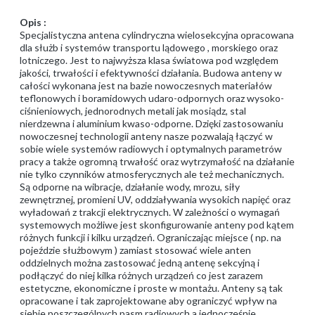
Opis :
Specjalistyczna antena cylindryczna wielosekcyjna opracowana
dla służb i systemów transportu lądowego , morskiego oraz
lotniczego. Jest to najwyższa klasa światowa pod względem
jakości, trwałości i efektywności działania. Budowa anteny w
całości wykonana jest na bazie nowoczesnych materiałów
teflonowych i boramidowych udaro-odpornych oraz wysoko-
ciśnieniowych, jednorodnych metali jak mosiądz, stal
nierdzewna i aluminium kwaso-odporne. Dzięki zastosowaniu
nowoczesnej technologii anteny nasze pozwalają łączyć w
sobie wiele systemów radiowych i optymalnych parametrów
pracy a także ogromną trwałość oraz wytrzymałość na działanie
nie tylko czynników atmosferycznych ale też mechanicznych.
Są odporne na wibracje, działanie wody, mrozu, siły
zewnętrznej, promieni UV, oddziaływania wysokich napięć oraz
wyładowań z trakcji elektrycznych. W zależności o wymagań
systemowych możliwe jest skonfigurowanie anteny pod kątem
różnych funkcji i kilku urządzeń. Ograniczając miejsce ( np. na
pojeździe służbowym ) zamiast stosować wiele anten
oddzielnych można zastosować jedną antenę sekcyjną i
podłączyć do niej kilka różnych urządzeń co jest zarazem
estetyczne, ekonomiczne i proste w montażu. Anteny są tak
opracowane i tak zaprojektowane aby ograniczyć wpływ na
siebie poszczególnych pasm radiowych a jednocześnie