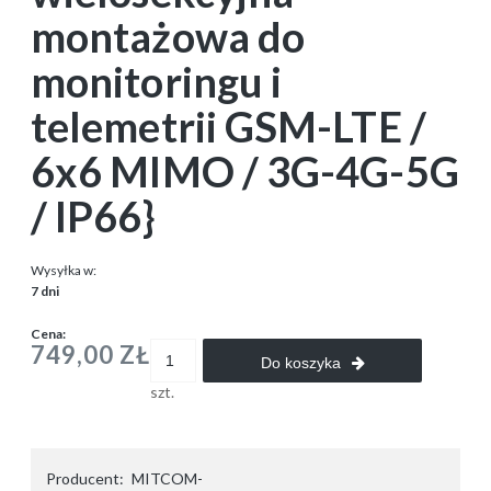
montażowa do
monitoringu i
telemetrii GSM-LTE /
6x6 MIMO / 3G-4G-5G
/ IP66}
Wysyłka w:
7 dni
Cena:
749,00 ZŁ
Do koszyka
szt.
Producent:
MITCOM-