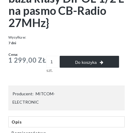
na pasmo CB-Radio
27MHz}
Wysyłka w:
7 dni
Cena:
1 299,00 ZŁ
Do koszyka
szt.
Producent:
MITCOM-
ELECTRONIC
Opis
Bezpieczeństwo