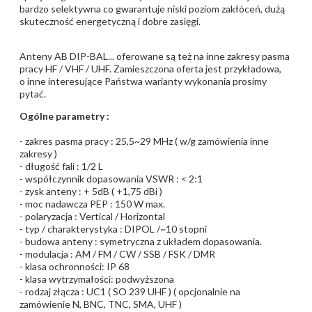
bardzo selektywna co gwarantuje niski poziom zakłóceń, dużą
skuteczność energetyczną i dobre zasięgi.
Anteny AB DIP-BAL... oferowane są też na inne zakresy pasma
pracy HF / VHF / UHF. Zamieszczona oferta jest przykładowa,
o inne interesujące Państwa warianty wykonania prosimy
pytać.
Ogólne parametry :
- zakres pasma pracy : 25,5~29 MHz ( w/g zamówienia inne
zakresy )
- długość fali : 1/2 L
- współczynnik dopasowania VSWR : < 2:1
- zysk anteny : + 5dB ( +1,75 dBi )
- moc nadawcza PEP : 150 W max.
- polaryzacja : Vertical / Horizontal
- typ / charakterystyka : DIPOL /~10 stopni
- budowa anteny : symetryczna z układem dopasowania.
- modulacja : AM / FM / CW / SSB / FSK / DMR
- klasa ochronności: IP 68
- klasa wytrzymałości: podwyższona
- rodzaj złącza : UC1 ( SO 239 UHF ) ( opcjonalnie na
zamówienie N, BNC, TNC, SMA, UHF )