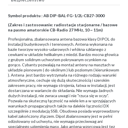
Symbol produktu : AB DIP-BAL-FG-1/2L-CB27-3000
(Zakres i zastosowanie: radiostacje stacjonarne / bazowe
na pasmo amatorskie CB-Radio 27 MHz, 10 ~ 11m)
Profesjonalna, zbalansowana antena bazowa klasy DIPOL do
instalacji budynkowych i terenowych. Antena wykonana na
bazie tworzyw wysoko-udarowych i włókna szklanego z
cewkami w układzie helikalnym z miedzi. Bardzo mocna głowica
z grubym solidnym uchwytem pokrywanym ocynkiem na
gorąco. Cybanty pozwalają na montaż anteny na masztach w
układzie pionowym ( do-okólnym ) lub poziomym ( kierunkowym
). Antena jest bardzo wytrzymała na różnego rodzaju warunki
atmosferyczne, cechuje się dużą skutecznością i szerokim
zakresem pracy, nie wymaga strojenia, łatwa w instalacji, jest
dostarczana w wariancie do składania. Nie wymaga żadnych
dużych instalacji, nie zwraca uwagi i nie "rzuca się w oczy".
Pozwala na skuteczną łączność na wiele km a w sprzyjających
warunkach propagacyjnych także na dalekie łączności DX
szczególnie z modulacją SSB. Obudowa posiada wyprowadzony
kabel zakończony złączem. Dipol zbalansowany jest w pełni
odizolowany od uchwytu, nie wymaga przeciwwag ani
specjalnego uziemienia masy. Jako antena wzorcowa jest tez