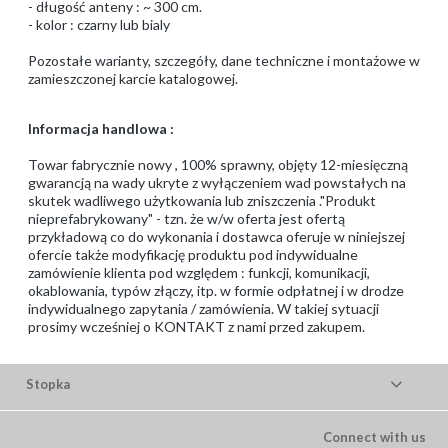
- długość anteny : ~ 300 cm.
- kolor : czarny lub bialy
Pozostałe warianty, szczegóły, dane techniczne i montażowe w
zamieszczonej karcie katalogowej.
Informacja handlowa :
Towar fabrycznie nowy , 100% sprawny, objęty 12-miesięczną
gwarancją na wady ukryte z wyłączeniem wad powstałych na
skutek wadliwego użytkowania lub zniszczenia ."Produkt
nieprefabrykowany" - tzn. że w/w oferta jest ofertą
przykładową co do wykonania i dostawca oferuje w niniejszej
ofercie także modyfikację produktu pod indywidualne
zamówienie klienta pod względem : funkcji, komunikacji,
okablowania, typów złączy, itp. w formie odpłatnej i w drodze
indywidualnego zapytania / zamówienia. W takiej sytuacji
prosimy wcześniej o KONTAKT z nami przed zakupem.
Stopka
Connect with us