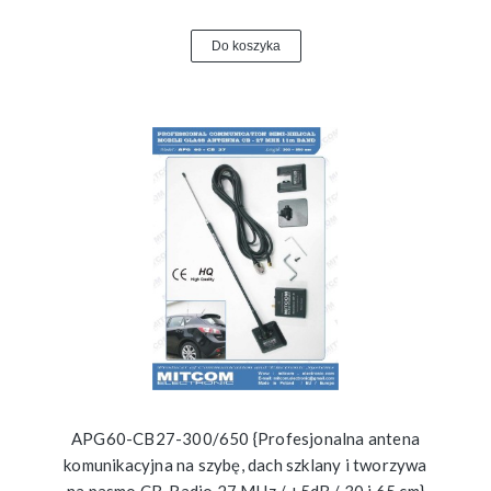
Do koszyka
APG60-CB27-300/650 {Profesjonalna antena
komunikacyjna na szybę, dach szklany i tworzywa
na pasmo CB-Radio 27 MHz / +5dB / 30 i 65 cm}