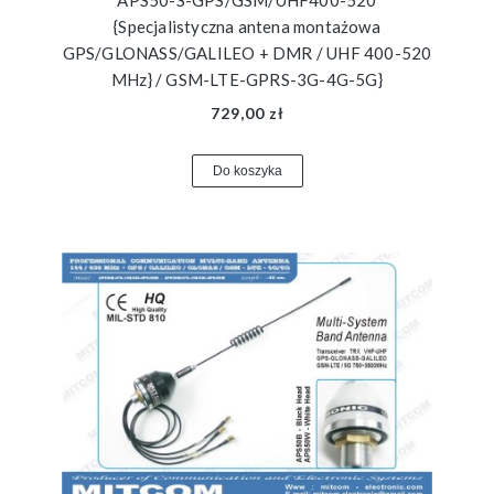
APS50-S-GPS/GSM/UHF400-520
{Specjalistyczna antena montażowa
GPS/GLONASS/GALILEO + DMR / UHF 400-520
MHz} / GSM-LTE-GPRS-3G-4G-5G}
729,00 zł
Do koszyka