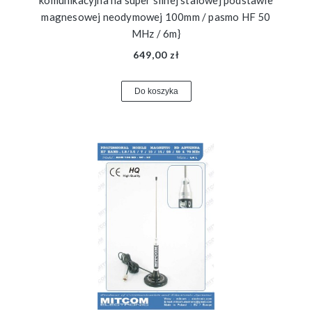
komunikacyjna na super silnej stalowej podstawie
magnesowej neodymowej 100mm / pasmo HF 50
MHz / 6m}
649,00 zł
Do koszyka