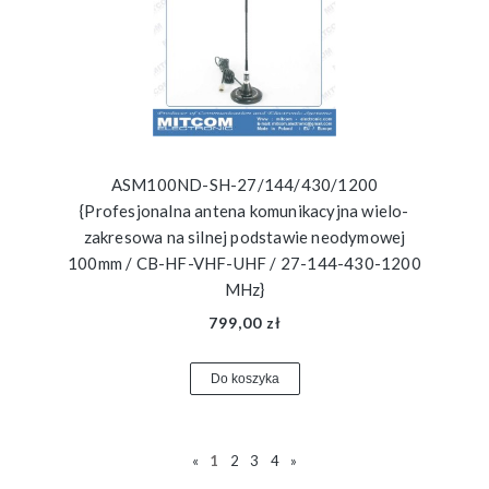
ASM100ND-SH-27/144/430/1200
{Profesjonalna antena komunikacyjna wielo-
zakresowa na silnej podstawie neodymowej
100mm / CB-HF-VHF-UHF / 27-144-430-1200
MHz}
799,00 zł
Do koszyka
«
1
2
3
4
»