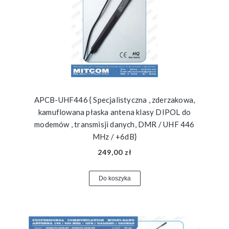
APCB-UHF446 { Specjalistyczna , zderzakowa,
kamuflowana płaska antena klasy DIPOL do
modemów , transmisji danych, DMR / UHF 446
MHz / +6dB}
249,00 zł
Do koszyka