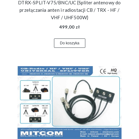
DTRX-SPLIT-V75/BNC/UC {Spliter antenowy do
przełączania anten i radiostacji CB / TRX - HF /
VHF / UHF500W}
499,00 zł
Do koszyka