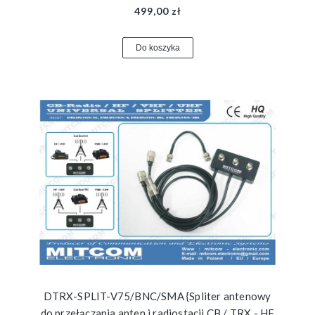
499,00 zł
Do koszyka
DTRX-SPLIT-V75/BNC/SMA {Spliter antenowy
do przełączania anten i radiostacji CB / TRX - HF