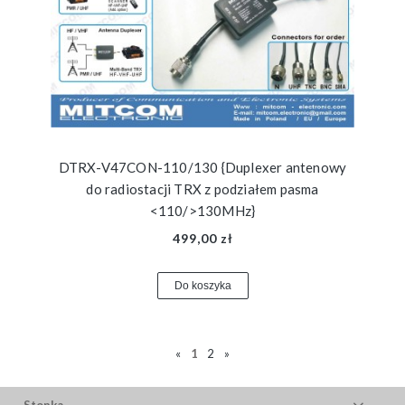
DTRX-V47CON-110/130 {Duplexer antenowy
do radiostacji TRX z podziałem pasma
<110/>130MHz}
499,00 zł
Do koszyka
«
1
2
»
Stopka