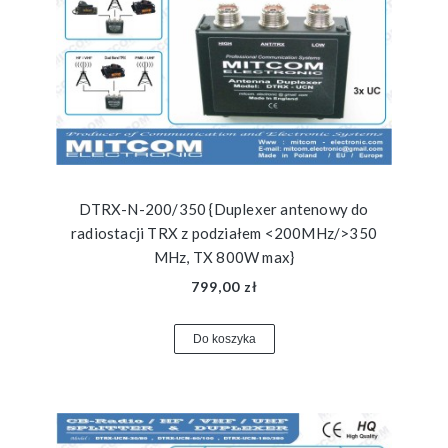
DTRX-N-200/350 {Duplexer antenowy do
radiostacji TRX z podziałem <200MHz/>350
MHz, TX 800W max}
799,00 zł
Do koszyka