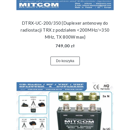
DTRX-UC-200/350 {Duplexer antenowy do
radiostacji TRX z podziałem <200MHz/>350
MHz, TX 800W max}
749,00 zł
Do koszyka