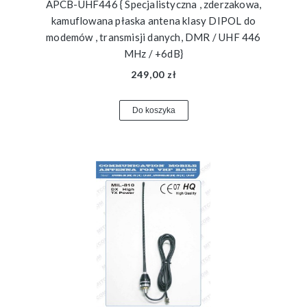
APCB-UHF446 { Specjalistyczna , zderzakowa,
kamuflowana płaska antena klasy DIPOL do
modemów , transmisji danych, DMR / UHF 446
MHz / +6dB}
249,00 zł
Do koszyka