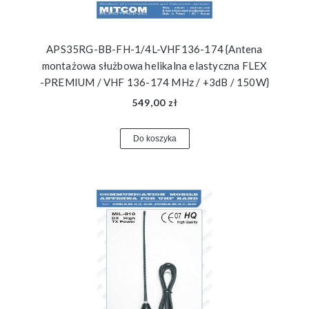
APS35RG-BB-FH-1/4L-VHF136-174 {Antena
montażowa służbowa helikalna elastyczna FLEX
-PREMIUM / VHF 136-174 MHz / +3dB / 150W}
549,00 zł
Do koszyka