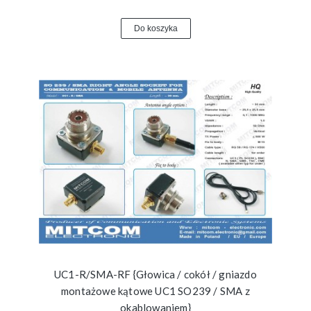
Do koszyka
UC1-R/SMA-RF {Głowica / cokół / gniazdo
montażowe kątowe UC1 SO239 / SMA z
okablowaniem}