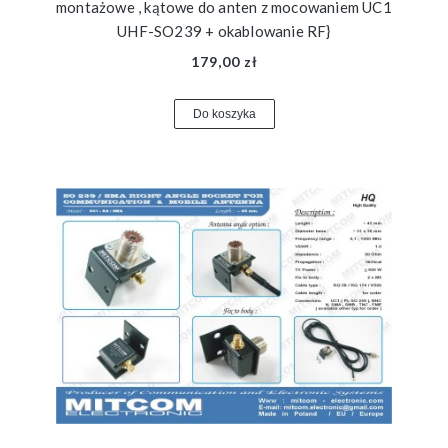
montażowe , kątowe do anten z mocowaniem UC1
UHF-SO239 + okablowanie RF}
179,00 zł
Do koszyka