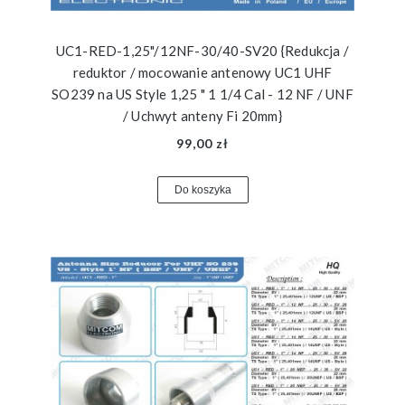
UC1-RED-1,25"/12NF-30/40-SV20 {Redukcja /
reduktor / mocowanie antenowy UC1 UHF
SO239 na US Style 1,25 " 1 1/4 Cal - 12 NF / UNF
/ Uchwyt anteny Fi 20mm}
99,00 zł
Do koszyka