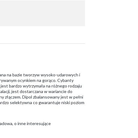
nana na bazie tworzyw wysoko-udarowych i
krywanym ocynkiem na gorąco. Cybanty
jest bardzo wytrzymała na różnego rodzaju
lacji, jest dostarczana w wariancie do
 złączem. Dipol zbalansowany jest w pełni
ardzo selektywna co gwarantuje niski poziom
adowa, o inne interesujące