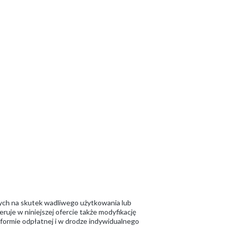
ych na skutek wadliwego użytkowania lub
ruje w niniejszej ofercie także modyfikację
w formie odpłatnej i w drodze indywidualnego