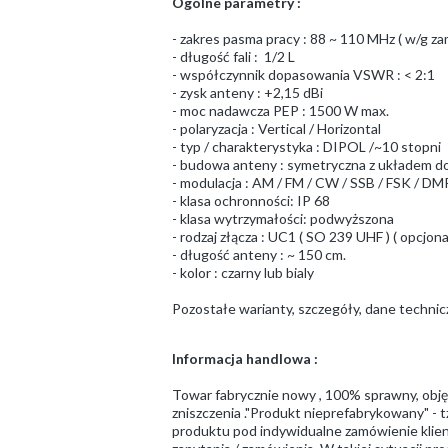
Ogólne parametry :
- zakres pasma pracy : 88 ~ 110 MHz ( w/g za
- długość fali : 1/2 L
- współczynnik dopasowania VSWR : < 2:1
- zysk anteny : +2,15 dBi
- moc nadawcza PEP : 1500 W max.
- polaryzacja : Vertical / Horizontal
- typ / charakterystyka : DIPOL /~10 stopni
- budowa anteny : symetryczna z układem d
- modulacja : AM / FM / CW / SSB / FSK / DM
- klasa ochronności: IP 68
- klasa wytrzymałości: podwyższona
- rodzaj złącza : UC1 ( SO 239 UHF ) ( opcj
- długość anteny : ~ 150 cm.
- kolor : czarny lub bialy
Pozostałe warianty, szczegóły, dane techni
Informacja handlowa :
Towar fabrycznie nowy , 100% sprawny, obj
zniszczenia ."Produkt nieprefabrykowany" - t
produktu pod indywidualne zamówienie klient