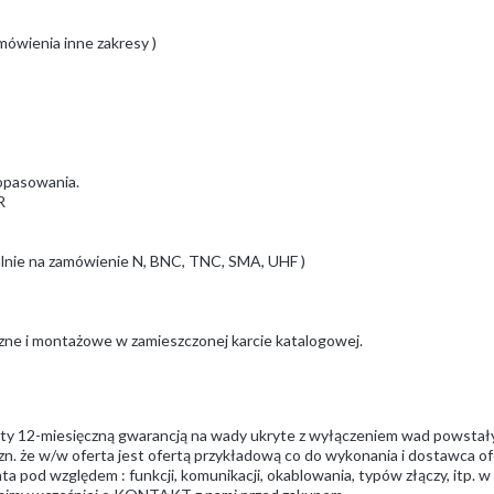
mówienia inne zakresy )
opasowania.
R
onalnie na zamówienie N, BNC, TNC, SMA, UHF )
czne i montażowe w zamieszczonej karcie katalogowej.
ęty 12-miesięczną gwarancją na wady ukryte z wyłączeniem wad powstał
zn. że w/w oferta jest ofertą przykładową co do wykonania i dostawca ofe
a pod względem : funkcji, komunikacji, okablowania, typów złączy, itp. 