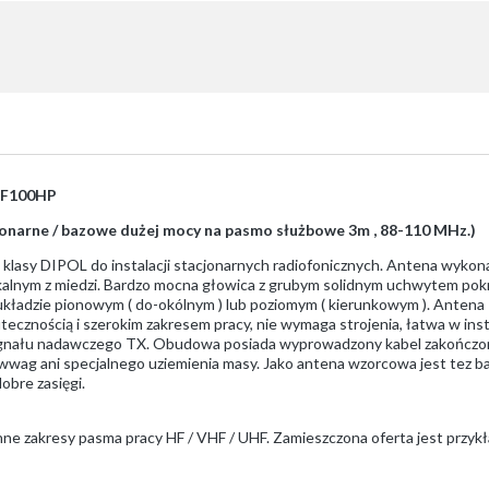
HF100HP
cjonarne / bazowe dużej mocy na pasmo służbowe 3m , 88-110 MHz.)
klasy DIPOL do instalacji stacjonarnych radiofonicznych. Antena wyko
ikalnym z miedzi. Bardzo mocna głowica z grubym solidnym uchwytem po
kładzie pionowym ( do-okólnym ) lub poziomym ( kierunkowym ). Antena 
ecznością i szerokim zakresem pracy, nie wymaga strojenia, łatwa w insta
ygnału nadawczego TX. Obudowa posiada wyprowadzony kabel zakończony
wag ani specjalnego uziemienia masy. Jako antena wzorcowa jest tez b
obre zasięgi.
ne zakresy pasma pracy HF / VHF / UHF. Zamieszczona oferta jest przykł