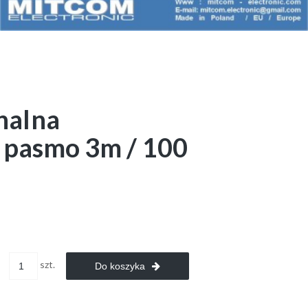
nalna
 pasmo 3m / 100
szt.
Do koszyka