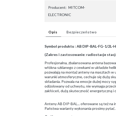
Producent:
MITCOM-
ELECTRONIC
Opis
Bezpieczeństwo
Symbol produktu : AB DIP-BAL-FG-1/2L-
(Zakres i zastosowanie: radiostacje sta
Profesjonalna, zbalansowana antena bazowa 
włókna szklanego z cewkami w układzie hel
pozwalają na montaż anteny na masztach w u
warunki atmosferyczne, cechuje się dużą skut
składania. Pozwala na emocje dużej mocy s
odizolowany od uchwytu, nie wymaga przeciw
zakłóceń, dużą skuteczność energetyczną i d
Anteny AB DIP-BAL... oferowane są też na in
Państwa warianty wykonania prosimy pytać.