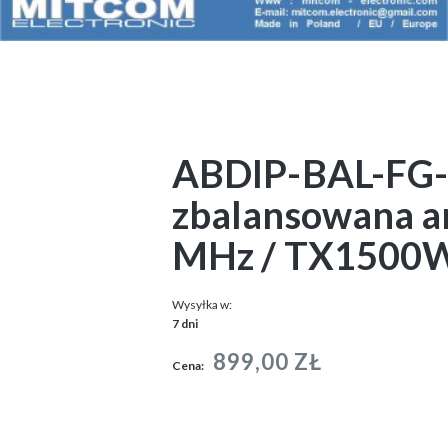
ABDIP-BAL-FG-
zbalansowana a
MHz / TX1500
Wysyłka w:
7 dni
899,00 ZŁ
Cena: