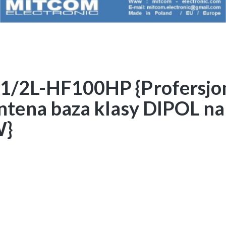
1/2L-HF100HP {Profersjo
ntena baza klasy DIPOL na
W}