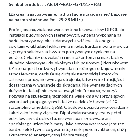
Symbol produktu : AB DIP-BAL-FG-1/2L-HF33
(Zakres i zastosowanie: radiostacje stacjonarne / bazowe
na pasmo służbowe 9m , 29-38 MHz.)
Profesjonalna, zbalansowana antena bazowa klasy DIPOL do
instalacji budynkowych i terenowych. Antena wykonana na
bazie tworzyw wysoko-udarowych i włókna szklanego z
cewkami w układzie helikalnym z miedzi. Bardzo mocna głowica
z grubym solidnym uchwytem pokrywanym ocynkiem na
gorąco. Cybanty pozwalają na montaż anteny na masztach w
układzie pionowym ( do-okólnym ) lub poziomym ( kierunkowym
). Antena jest bardzo wytrzymała na różnego rodzaju warunki
atmosferyczne, cechuje się dużą skutecznością i szerokim
zakresem pracy, nie wymaga strojenia, łatwa w instalacji, jest
dostarczana w wariancie do składania. Nie wymaga żadnych
dużych instalacji, nie zwraca uwagi i nie "rzuca się w oczy".
Pozwala na skuteczną łączność na wiele km a w sprzyjających
warunkach propagacyjnych także na dalekie łączności DX
szczególnie z modulacją SSB. Obudowa posiada wyprowadzony
kabel zakończony złączem. Dipol zbalansowany jest w pełni
odizolowany od uchwytu, nie wymaga przeciwwag ani
specjalnego uziemienia masy. Jako antena wzorcowa jest tez
bardzo selektywna co gwarantuje niski poziom zakłóceń, dużą
skuteczność energetyczną i dobre zasięgi.