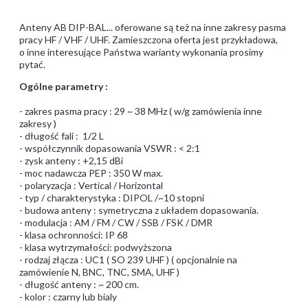
Anteny AB DIP-BAL... oferowane są też na inne zakresy pasma
pracy HF / VHF / UHF. Zamieszczona oferta jest przykładowa,
o inne interesujące Państwa warianty wykonania prosimy
pytać.
Ogólne parametry :
- zakres pasma pracy : 29 ~ 38 MHz ( w/g zamówienia inne
zakresy )
- długość fali : 1/2 L
- współczynnik dopasowania VSWR : < 2:1
- zysk anteny : +2,15 dBi
- moc nadawcza PEP : 350 W max.
- polaryzacja : Vertical / Horizontal
- typ / charakterystyka : DIPOL /~10 stopni
- budowa anteny : symetryczna z układem dopasowania.
- modulacja : AM / FM / CW / SSB / FSK / DMR
- klasa ochronności: IP 68
- klasa wytrzymałości: podwyższona
- rodzaj złącza : UC1 ( SO 239 UHF ) ( opcjonalnie na
zamówienie N, BNC, TNC, SMA, UHF )
- długość anteny : ~ 200 cm.
- kolor : czarny lub bialy