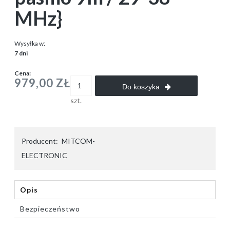
MHz}
Wysyłka w:
7 dni
Cena:
979,00 ZŁ
Do koszyka
szt.
Producent:
MITCOM-
ELECTRONIC
Opis
Bezpieczeństwo