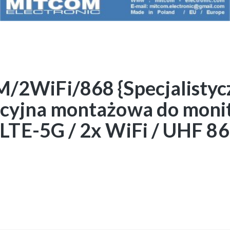
WiFi/868 {Specjalistycz
cyjna montażowa do monit
LTE-5G / 2x WiFi / UHF 868