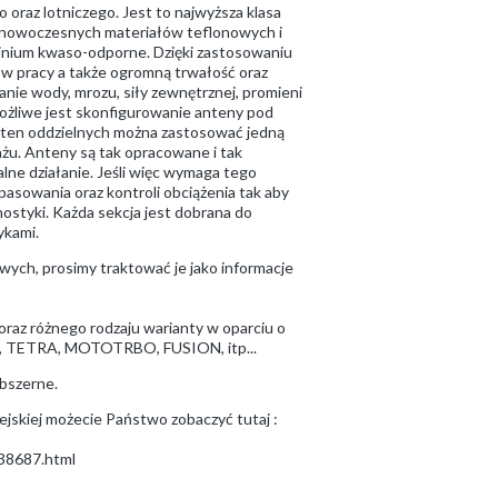
oraz lotniczego. Jest to najwyższa klasa
ie nowoczesnych materiałów teflonowych i
minium kwaso-odporne. Dzięki zastosowaniu
w pracy a także ogromną trwałość oraz
anie wody, mrozu, siły zewnętrznej, promieni
ożliwe jest skonfigurowanie anteny pod
 anten oddzielnych można zastosować jedną
ażu. Anteny są tak opracowane i tak
ne działanie. Jeśli więc wymaga tego
asowania oraz kontroli obciążenia tak aby
gnostyki. Każda sekcja jest dobrana do
ykami.
owych, prosimy traktować je jako informacje
az różnego rodzaju warianty w oparciu o
R, TETRA, MOTOTRBO, FUSION, itp...
bszerne.
ejskiej możecie Państwo zobaczyć tutaj :
938687.html