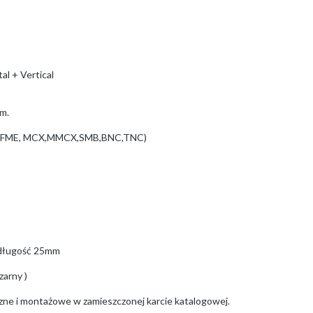
al + Vertical
3m.
MA, FME, MCX,MMCX,SMB,BNC,TNC)
 długość 25mm
zarny )
czne i montażowe w zamieszczonej karcie katalogowej.