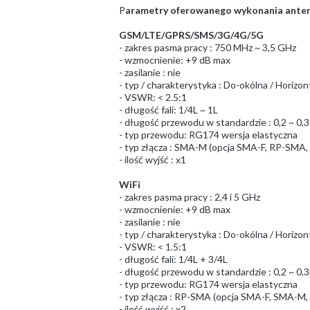
P
arametry oferowanego wykonania ante
GSM/LTE/GPRS/SMS/3G/4G/5G
- zakres pasma pracy : 750 MHz ~ 3,5 GHz
- wzmocnienie: +9 dB max
- zasilanie : nie
- typ / charakterystyka : Do-okólna / Horizont
- VSWR: < 2.5:1
- długość fali: 1/4L ~ 1L
- długość przewodu w standardzie : 0,2 ~ 0,3
- typ przewodu: RG174 wersja elastyczna
- typ złącza : SMA-M (opcja SMA-F, RP-S
- ilość wyjść : x1
WiFi
- zakres pasma pracy : 2,4 i 5 GHz
- wzmocnienie: +9 dB max
- zasilanie : nie
- typ / charakterystyka : Do-okólna / Horizont
- VSWR: < 1.5:1
- długość fali: 1/4L + 3/4L
- długość przewodu w standardzie : 0,2 ~ 0,
- typ przewodu: RG174 wersja elastyczna
- typ złącza : RP-SMA (opcja SMA-F, SMA
- ilość wyjść : x2