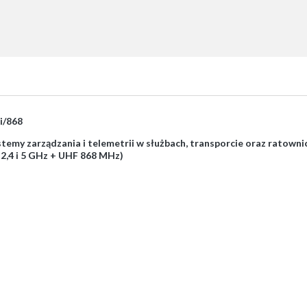
i/868
stemy zarządzania i telemetrii w służbach, transporcie oraz ratowni
,4 i 5 GHz + UHF 868 MHz)