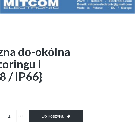
na do-okólna
oringu i
 / IP66}
szt.
Do koszyka