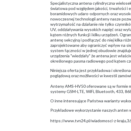
Specjalistyczna antena cylindryczna wielose
światowa pod względem jakości, trwałości i
boramidowych udaro-odpornych oraz wysoko-c
nowoczesnej technologii anteny nasze pozwa
wytrzymałość na działanie nie tylko czynnik
UV, oddziaływania wysokich napięć oraz wył
kątem różnych funkcji i kilku urządzeń. Ogr
antenę sekcyjną i podłączyć do niej kilka r
zaprojektowane aby ograniczyć wpływ na sie
system łączności w jednej obudowie znajduje
urządzenia "wiedziały" że antena jest właściw
określonego pasma radiowego pod kątem częs
Niniejsza oferta jest przykładowa i określon
poglądową oraz możliwości w kwestii zamów
Anteny AMS-HV50 oferowane są w formie mon
systemy GSM-LTE, WiFi, Bluetooth, 433, 
O inne interesujące Państwa warianty wykon
Przykładowe wykorzystanie naszych anten w s
https://www.tvn24.pl/wiadomosci-z-kraju,3