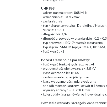
UHF 868
- zakres pasma pracy : 868 MHz
- wzmocnienie: +3 dB max
- zasilanie : nie
- typ / charakterystyka : Do-okólna / Horizont
- VSWR: < 1.5:1
- długość fali: 1/4L
- długość przewodu w standardzie : 0,2 ~ 0,
- typ przewodu: RG174 wersja elastyczna
- typ złącza : SMA-M (opcja SMA-F, RP-S
- ilość wyjść : x1
Pozostałe wspólne parametry:
- ilość wyjść funkcyjnych łącznie : x4
- wytrzymałość elektryczna : < 3,5 kV
- klasa ochronności: IP 66
- zastosowanie : specjalistyczne
- klasa wytrzymałości: udaro-odporna
- sposób montażu anteny : otwór fi 16mm x
- wymiary anteny : ~ 50 x 100 mm
- kolor : biały ( na zamówienie indywidualne c
Pozostałe warianty, szczegóły, dane techni