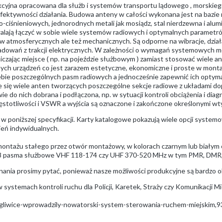
kcyjna opracowana dla służb i systemów transportu lądowego , morskiego 
 efektywności działania. Budowa anteny w całości wykonana jest na baz
iśnieniowych, jednorodnych metali jak mosiądz, stal nierdzewna i alu
lają łączyć w sobie wiele systemów radiowych i optymalnych parametró
ów atmosferycznych ale też mechanicznych. Są odporne na wibracje, dział
adowań z trakcji elektrycznych. W zależności o wymagań systemowych m
aniczając miejsce ( np. na pojeździe służbowym ) zamiast stosować wiele
óżnych urządzeń co jest zarazem estetyczne, ekonomiczne i proste w mont
bie poszczególnych pasm radiowych a jednocześnie zapewnić ich optymal
 się wiele anten tworzących poszczególne sekcje radiowe z układami dop
ie do nich dobrana i podłączona, np. w sytuacji kontroli obciążenia i dia
totliwości i VSWR a wyjścia są oznaczone i zakończone określonymi wt
a w poniższej specyfikacji. Karty katalogowe pokazują wiele opcji system
ień indywidualnych.
tażu stałego przez otwór montażowy, w kolorach czarnym lub białym or
868 pasma służbowe VHF 118-174 czy UHF 370-520 MHz w tym PMR, DM
ania prosimy pytać, ponieważ nasze możliwości produkcyjne są bardzo o
ystemach kontroli ruchu dla Policji, Karetek, Straży czy Komunikacji Mi
/gliwice-wprowadzily-nowatorski-system-sterowania-ruchem-miejskim,