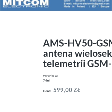
AMS-HV50-GSM/2
antena wielosek
telemetrii GSM-
Wysyłka w:
7 dni
599,00 ZŁ
Cena: