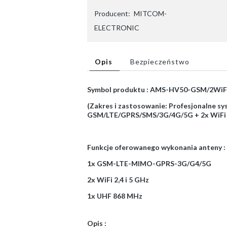
Producent:
MITCOM-
ELECTRONIC
Opis
Bezpieczeństwo
Symbol produktu : AMS-HV50-GSM/2WiF
(Zakres i zastosowanie: Profesjonalne sy
GSM/LTE/GPRS/SMS/3G/4G/5G + 2x WiFi 2
Funkcje oferowanego wykonania anteny :
1x GSM-LTE-MIMO-GPRS-3G/G4/5G
2x WiFi 2,4 i 5 GHz
1x UHF 868 MHz
Opis :