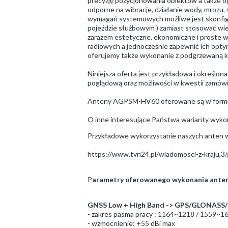
precyzję pozycjonowania obiektów a także o
odporne na wibracje, działanie wody, mrozu, 
wymagań systemowych możliwe jest skonfiguro
pojeździe służbowym ) zamiast stosować wiel
zarazem estetyczne, ekonomiczne i proste 
radiowych a jednocześnie zapewnić ich opty
oferujemy także wykonanie z podgrzewaną ko
Niniejsza oferta jest przykładowa i określon
poglądową oraz możliwości w kwestii zamów
Anteny AGPSM-HV60 oferowane są w formie 
O inne interesujące Państwa warianty wykon
Przykładowe wykorzystanie naszych anten w s
https://www.tvn24.pl/wiadomosci-z-kraju,3
P
arametry oferowanego wykonania ante
GNSS Low + High Band -> GPS/GLONASS/G
- zakres pasma pracy : 1164~1218 / 1559~
- wzmocnienie: +55 dBi max