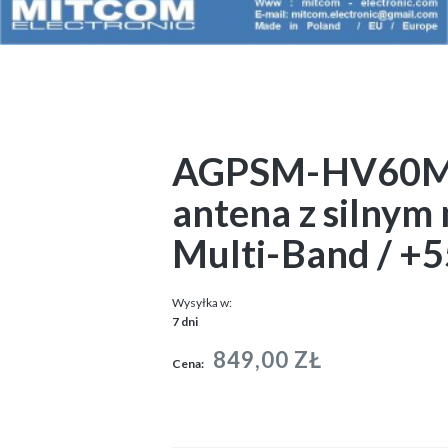
AGPSM-HV60MB {
antena z silny
Multi-Band / +5
Wysyłka w:
7 dni
849,00 ZŁ
Cena: