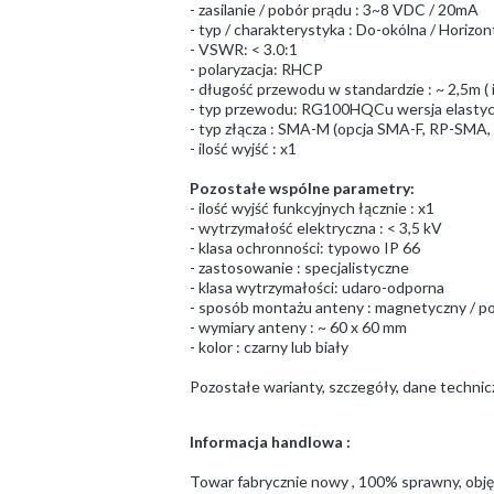
- zasilanie / pobór prądu : 3~8 VDC / 20mA
- typ / charakterystyka : Do-okólna / Horizont
- VSWR: < 3.0:1
- polaryzacja: RHCP
- długość przewodu w standardzie : ~ 2,5m (
- typ przewodu: RG100HQCu wersja elasty
- typ złącza : SMA-M (opcja SMA-F, RP-S
- ilość wyjść : x1
Pozostałe wspólne parametry:
- ilość wyjść funkcyjnych łącznie : x1
- wytrzymałość elektryczna : < 3,5 kV
- klasa ochronności: typowo IP 66
- zastosowanie : specjalistyczne
- klasa wytrzymałości: udaro-odporna
- sposób montażu anteny : magnetyczny /
- wymiary anteny : ~ 60 x 60 mm
- kolor : czarny lub biały
Pozostałe warianty, szczegóły, dane techni
Informacja handlowa :
Towar fabrycznie nowy , 100% sprawny, obj