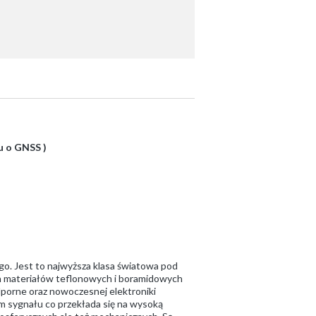
u o GNSS )
go. Jest to najwyższa klasa światowa pod
ch materiałów teflonowych i boramidowych
dporne oraz nowoczesnej elektroniki
om sygnału co przekłada się na wysoką