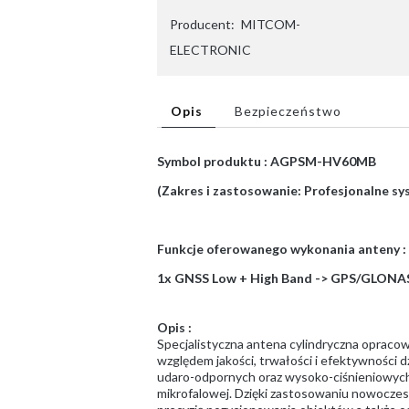
Producent:
MITCOM-
ELECTRONIC
Opis
Bezpieczeństwo
Symbol produktu : AGPSM-HV60MB
(Zakres i zastosowanie: Profesjonalne sy
Funkcje oferowanego wykonania anteny :
1x GNSS Low + High Band -> GPS/GLONASS
Opis :
Specjalistyczna antena cylindryczna opracow
względem jakości, trwałości i efektywności
udaro-odpornych oraz wysoko-ciśnieniowych,
mikrofalowej. Dzięki zastosowaniu nowoczesn