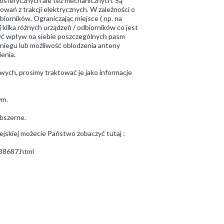
osferycznych ale też mechanicznych. Są
owań z trakcji elektrycznych. W zależności o
iorników. Ograniczając miejsce ( np. na
kilka różnych urządzeń / odbiorników co jest
yć wpływ na siebie poszczególnych pasm
śniegu lub możliwość oblodzenia anteny
enia.
owych, prosimy traktować je jako informacje
ym.
bszerne.
ejskiej możecie Państwo zobaczyć tutaj :
938687.html