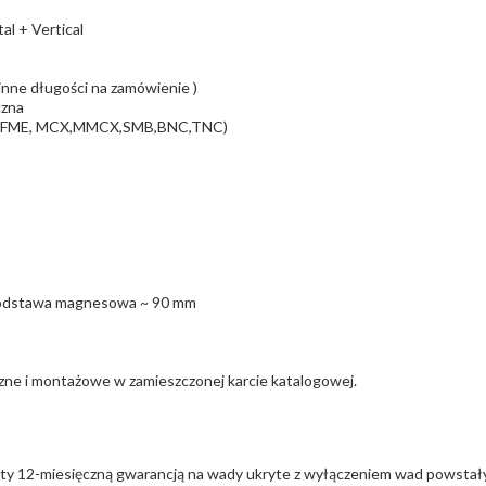
al + Vertical
 inne długości na zamówienie )
czna
MA, FME, MCX,MMCX,SMB,BNC,TNC)
 podstawa magnesowa ~ 90 mm
czne i montażowe w zamieszczonej karcie katalogowej.
ęty 12-miesięczną gwarancją na wady ukryte z wyłączeniem wad powstał