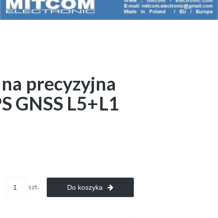
na precyzyjna
GPS GNSS L5+L1
szt.
Do koszyka