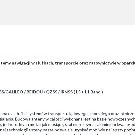
stemy nawigacji w służbach, transporcie oraz ratownictwie w oparci
/GALILEO / BEIDOU / QZSS / IRNSS ( L5 + L1 Band )
ana dla służb i systemów transportu lądowego , morskiego oraz lotnicze
 działania. Budowa anteny w całości wykonana jest na bazie nowoczesny
 jednorodnych metali jak mosiądz, stal nierdzewna i aluminium kwaso-o
ej technologii anteny nasze pozwalają uzyskać możliwie najlepszy pozi