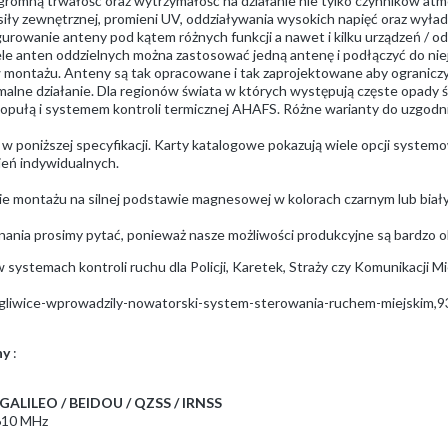
gromną trwałość oraz wytrzymałość na działanie nie tylko czynników atm
siły zewnętrznej, promieni UV, oddziaływania wysokich napięć oraz wyład
wanie anteny pod kątem różnych funkcji a nawet i kilku urządzeń / odb
e anten oddzielnych można zastosować jedną antenę i podłączyć do niej 
w montażu. Anteny są tak opracowane i tak zaprojektowane aby ogranicz
malne działanie. Dla regionów świata w których występują częste opady 
pułą i systemem kontroli termicznej AHAFS. Różne warianty do uzgodni
a w poniższej specyfikacji. Karty katalogowe pokazują wiele opcji system
ień indywidualnych.
montażu na silnej podstawie magnesowej w kolorach czarnym lub biał
ania prosimy pytać, ponieważ nasze możliwości produkcyjne są bardzo o
ystemach kontroli ruchu dla Policji, Karetek, Straży czy Komunikacji Mi
/gliwice-wprowadzily-nowatorski-system-sterowania-ruchem-miejskim,
ny
:
ALILEO / BEIDOU / QZSS / IRNSS
1610 MHz