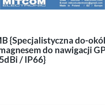
Specjalistyczna do-okól
m magnesem do nawigacji 
5dBi / IP66}