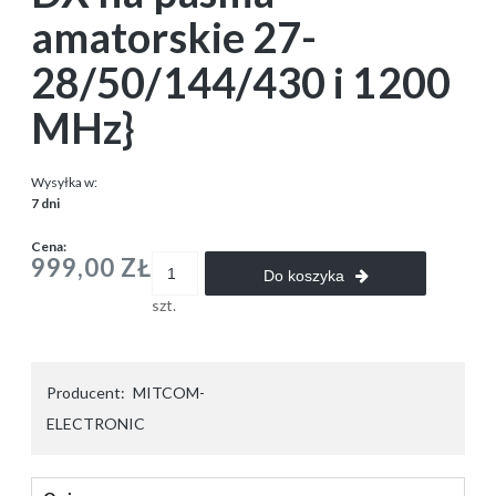
amatorskie 27-
28/50/144/430 i 1200
MHz}
Wysyłka w:
7 dni
Cena:
999,00 ZŁ
Do koszyka
szt.
Producent:
MITCOM-
ELECTRONIC