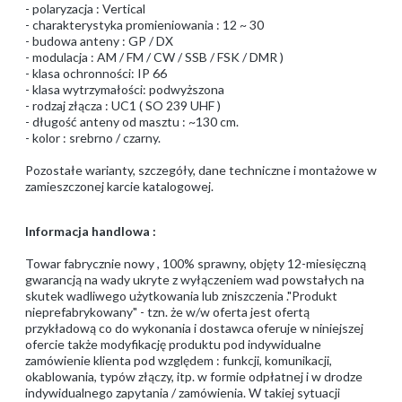
- polaryzacja : Vertical
- charakterystyka promieniowania : 12 ~ 30
- budowa anteny : GP / DX
- modulacja : AM / FM / CW / SSB / FSK / DMR )
- klasa ochronności: IP 66
- klasa wytrzymałości: podwyższona
- rodzaj złącza : UC1 ( SO 239 UHF )
- długość anteny od masztu : ~130 cm.
- kolor : srebrno / czarny.
Pozostałe warianty, szczegóły, dane techniczne i montażowe w
zamieszczonej karcie katalogowej.
Informacja handlowa :
Towar fabrycznie nowy , 100% sprawny, objęty 12-miesięczną
gwarancją na wady ukryte z wyłączeniem wad powstałych na
skutek wadliwego użytkowania lub zniszczenia ."Produkt
nieprefabrykowany" - tzn. że w/w oferta jest ofertą
przykładową co do wykonania i dostawca oferuje w niniejszej
ofercie także modyfikację produktu pod indywidualne
zamówienie klienta pod względem : funkcji, komunikacji,
okablowania, typów złączy, itp. w formie odpłatnej i w drodze
indywidualnego zapytania / zamówienia. W takiej sytuacji