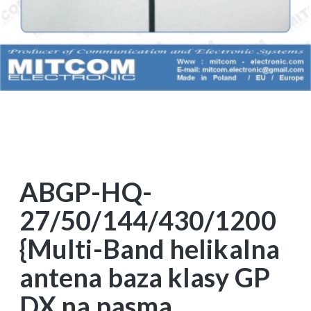
ABGP-HQ-
27/50/144/430/1200
{Multi-Band helikalna
antena baza klasy GP
DX na pasma