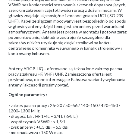
VSWR bez konieczności stosowania skrzynek dopasowujących,
szerokim zakresem częstotliwości i pracą z dużymi mocami. W
głowicy znajduje się mosiężne i złocone gniazdo UC1 ( SO 239
UHF ). Kabel ze złączem mocowany jest bezpośrednio od spodu
w głowicy anteny dzięki temu jest chroniony przed warunkami
atmosferycznymi. Antena jest prosta w montażu i gotowa zaraz
po zmontowaniu, dokładne zestrojenie szczególnie dla
zakresów niskich uzyskuje się dzięki stroikowi na końcu
centralnego promiennika wsuwanego w kanalik strojeniowy i
kontrowany imbusem.
Anteny ABGP-HQ... oferowane są też na inne zakresy pasma
pracy z zakresu HF, VHF i UHF. Zamieszczona oferta jest
przykładowa, o inne interesujące Państwa warianty wykonania
anteny i akcesorii prosimy pytać.
Ogólne parametry :
- zakres pasma pracy : 26~30 / 50~56 / 140~150 / 420~450 /
1200~1300 MHz.
- długość fali : HF 1/4L ~ 3/4 L ( 6/8 L )
- współczynnik VSWR : < 1,5:1
- zysk anteny : +0,5 dBi ~ 5,5 dBi
- moc nadawcza : 150 W max.