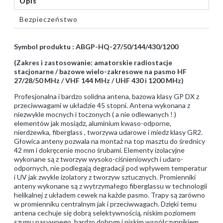
Opis
Bezpieczeństwo
Symbol produktu : ABGP-HQ-27/50/144/430/1200
(Zakres i zastosowanie: amatorskie radiostacje
stacjonarne / bazowe wielo-zakresowe na pasmo HF
27/28/50 MHz / VHF 144 MHz / UHF 430 i 1200 MHz)
Profesjonalna i bardzo solidna antena, bazowa klasy GP DX z
przeciwwagami w układzie 45 stopni. Antena wykonana z
niezwykle mocnych i toczonych ( a nie odlewanych ! )
elementów jak mosiądz, aluminium kwaso-odporne,
nierdzewka, fiberglass , tworzywa udarowe i miedz klasy GR2.
Głowica anteny pozwala na montaż na top masztu do średnicy
42 mm i dokręcenie mocno śrubami. Elementy izolacyjne
wykonane są z tworzyw wysoko-ciśnieniowych i udaro-
odpornych, nie podlegają degradacji pod wpływem temperatur
i UV jak zwykle izolatory z tworzyw sztucznych. Promienniki
anteny wykonane są z wytrzymałego fiberglassu w technologii
helikalnej z układem cewek na każde pasmo. Trapy są zarówno
w promienniku centralnym jak i przeciwwagach. Dzięki temu
antena cechuje się dobrą selektywnością, niskim poziomem
szumu pasywnego, bardzo dobrym i niskim współczynnikiem