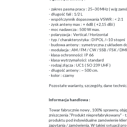
- zakres pasma pracy : 25~30 MHz ( w/g zamó
- długość fali : 1/2 L
- współczynnik dopasowania VSWR : < 2:1
- zysk anteny max : + 6dB ( +2,15 dBi )
- moc nadawcza : 500 W max.
- polaryzacja : Vertical / Horizontal
- typ / charakterystyka : DIPOL /~10 stopni
- budowa anteny : symetryczna z układem d
- modulacja : AM / FM / CW / SSB / FSK / DM
- klasa ochronności: IP 66
- klasa wytrzymałości: standard
- rodzaj złącza : UC1 ( SO 239 UHF )
- długość anteny : ~ 500 cm.
- kolor : czarny
Pozostałe warianty, szczegóły, dane techni
Informacja handlowa :
Towar fabrycznie nowy , 100% sprawny, obj
zniszczenia ."Produkt nieprefabrykowany" - t
produktu pod indywidualne zamówienie klient
zapytania / zamówienia. W takiej sytuacji 