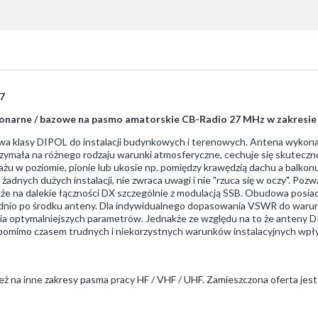
7
cjonarne / bazowe na pasmo amatorskie CB-Radio 27 MHz w zakresie
wa klasy DIPOL do instalacji budynkowych i terenowych. Antena wykonan
mała na różnego rodzaju warunki atmosferyczne, cechuje się skuteczno
ntażu w poziomie, pionie lub ukosie np. pomiędzy krawędzią dachu a balk
ga żadnych dużych instalacji, nie zwraca uwagi i nie "rzuca się w oczy". Po
kże na dalekie łączności DX szczególnie z modulacją SSB. Obudowa pos
ednio po środku anteny. Dla indywidualnego dopasowania VSWR do warun
ia optymalniejszych parametrów. Jednakże ze względu na to że anteny D
 pomimo czasem trudnych i niekorzystnych warunków instalacyjnych wpł
ż na inne zakresy pasma pracy HF / VHF / UHF. Zamieszczona oferta jest