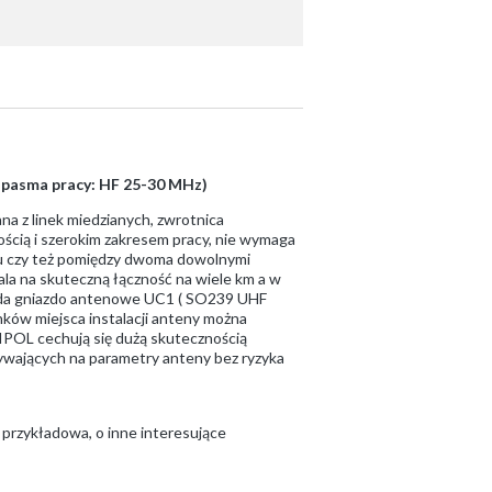
 pasma pracy: HF 25-30 MHz)
a z linek miedzianych, zwrotnica
ścią i szerokim zakresem pracy, nie wymaga
onu czy też pomiędzy dwoma dowolnymi
zwala na skuteczną łączność na wiele km a w
iada gniazdo antenowe UC1 ( SO239 UHF
ków miejsca instalacji anteny można
IPOL cechują się dużą skutecznością
ywających na parametry anteny bez ryzyka
 przykładowa, o inne interesujące