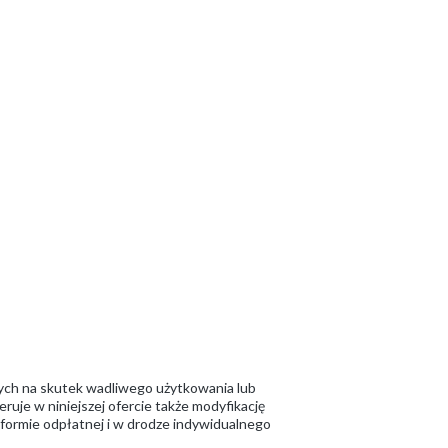
ych na skutek wadliwego użytkowania lub
ruje w niniejszej ofercie także modyfikację
w formie odpłatnej i w drodze indywidualnego