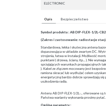
ELECTRONIC
Opis
Bezpieczeństwo
Symbol produktu : AB DIP-FLEX-1/2L-CB2
(Zakres i zastosowanie: radiostacje sta
Standardowa, lekka i skuteczna antena bazo
dopasowująca w układzie zwartym DC. Wytrzy
strojenia, łatwa w instalacji. Możliwość mo
punktami ( drzewa, ściany, itp... ). Nie wyma
sprzyjających warunkach propagacyjnych ta
). Kabel ze złączem mocowany jest bezpośr
ramiona skracać lub wydłużać celem uzyskan
energetyczną bardzo dobrze sprawdzają się
uszkodzenia radia.
Anteny AB DIP-FLEX-1/2L-... oferowane są te
Państwa warianty wykonania prosimy pytać.
Ogólne parametry :