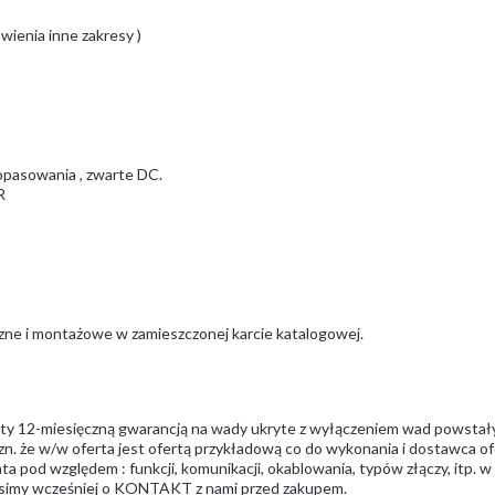
wienia inne zakresy )
opasowania , zwarte DC.
R
czne i montażowe w zamieszczonej karcie katalogowej.
ęty 12-miesięczną gwarancją na wady ukryte z wyłączeniem wad powstał
zn. że w/w oferta jest ofertą przykładową co do wykonania i dostawca ofe
a pod względem : funkcji, komunikacji, okablowania, typów złączy, itp. 
prosimy wcześniej o KONTAKT z nami przed zakupem.