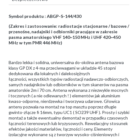
Symbol produktu : ABGP-S-144/430
(Zakres i zastosowanie: radiostacje stacjonarne / bazowe /
przenośne, nadajniki i odbiorniki pracujące w zakresie
pasma amatorskiego VHF 140~150 MHz i UHF 420~450
MHz w tym PMR 446 MHz)
Bardzo lekka i solidna, uniwersalna do-okólna antena bazowa
klasy GP DX z 4-ma przeciwwagami w układzie 45 stopni
dedykowana dla lokalnych i dalekosiężnych
łączności, wszystkich typów radiostacji nadawczo-odbiorczych,
samych nadajników lub odbiorników w tym skanerów na pasma
amatorskie 2m i 70 cm. Antena wykonana z niezwykle mocnych
i toczonych ( a nie odlewanych ! ) elementów jak aluminium
kwaso-odporne, nierdzewka i tworzywa udarowe. Głowica
anteny pozwala na montaż na top masztu poprzez długie
gwinto-złącze fi 16mm, typu UC1 ( SO239 UHF ). Prosty i szybki
montaż a także ewentualny demontaż w przypadku czasowych
łączności terenowych lub kryzysowych. Rewelacyjny stosunek
efektów jakości materiałów, łączności i ceny. Elementy
izolacyjne wykonane są z tworzyw wysoko-ciśnieniowych i