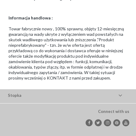
Informacja handlowa :
Towar fabrycznie nowy , 100% sprawny, objęty 12-miesięczną
gwarancją na wady ukryte z wyłączeniem wad powstałych na
skutek wadliwego użytkowania lub zniszczenia ."Produkt
nieprefabrykowany" - tzn. że w/w oferta jest ofertą
przykładową co do wykonania i dostawca oferuje w niniejszej
ofercie także modyfikację produktu pod indywidualne
zamówienie klienta pod względem : funkcji, komunikacji,
okablowania, typów złączy, itp. w formie odpłatnej i w drodze
indywidualnego zapytania / zamówienia. W takiej sytuacji
prosimy wcześniej o KONTAKT z nami przed zakupem.
Stopka
Connect with us