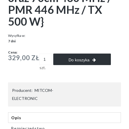
PMR 446 MHz / TX
500 W}
Wysyłka w:
7 dni
Cena:
329,00 ZŁ
Do koszyka
szt.
Producent:
MITCOM-
ELECTRONIC
Opis
Bezpieczeństwo