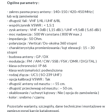
Ogólne parametry :
- zakres pasma pracy anteny : 140~150 / 420~450 MHz (
lub w/g zamówienia)
- długość fali : VHF 1/4L i UHF 6/8L
- współczynnik VSWR : < 1,5:1
- zysk anteny : VHF +3dB ( 1,15 dBi ) / UHF +9,5dB ( 5,65 dBi )
- moc nadawcza : 500 W constans ( 800 W max .)
- impedancja : 50 Ohm.
- polaryzacja : Vertical / Do-okolna 360 stopni
- charakterystyka promieniowania / kąt elewacji : 15 ~ 30
stopni
- budowa anteny : GP / DX
- modulacja : FM / AM / CW / SSB / FSK / DMR / DIGITAL )
- klasa ochronności: IP 66
- klasa wytrzymałości: podwyższona
- rodzaj złącza : UC1 ( SO 239 UHF )
- opcja kalibracji VSWR : Tak
- długość anteny od masztu : ~ 55 cm.
- długość przeciwwag od masztu : ~ 50 cm.
- okablowanie / uchwyt kątowy : Nie ( opcja do zamówienia )
- kolor : srebrno / czarny.
Pozostałe warianty, szczegóły, dane techniczne i montażowe w
zamieszczonej karcie katalogowej.