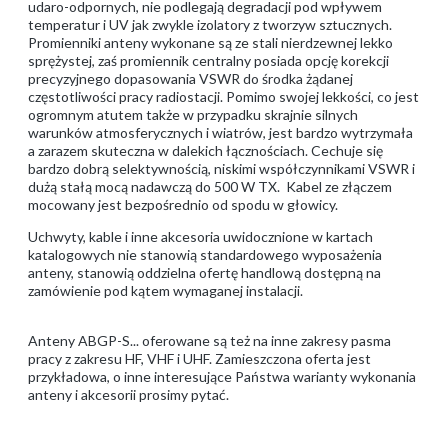
udaro-odpornych, nie podlegają degradacji pod wpływem
temperatur i UV jak zwykle izolatory z tworzyw sztucznych.
Promienniki anteny wykonane są ze stali nierdzewnej lekko
sprężystej, zaś promiennik centralny posiada opcję korekcji
precyzyjnego dopasowania VSWR do środka żądanej
częstotliwości pracy radiostacji. Pomimo swojej lekkości, co jest
ogromnym atutem także w przypadku skrajnie silnych
warunków atmosferycznych i wiatrów, jest bardzo wytrzymała
a zarazem skuteczna w dalekich łącznościach. Cechuje się
bardzo dobrą selektywnością, niskimi współczynnikami VSWR i
dużą stałą mocą nadawczą do 500 W TX. Kabel ze złączem
mocowany jest bezpośrednio od spodu w głowicy.
Uchwyty, kable i inne akcesoria uwidocznione w kartach
katalogowych nie stanowią standardowego wyposażenia
anteny, stanowią oddzielna ofertę handlową dostępną na
zamówienie pod kątem wymaganej instalacji.
Anteny ABGP-S... oferowane są też na inne zakresy pasma
pracy z zakresu HF, VHF i UHF. Zamieszczona oferta jest
przykładowa, o inne interesujące Państwa warianty wykonania
anteny i akcesorii prosimy pytać.