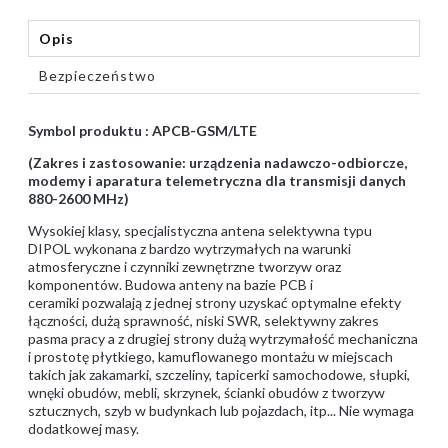
Opis
Bezpieczeństwo
Symbol produktu : APCB-GSM/LTE
(Zakres i zastosowanie: urządzenia nadawczo-odbiorcze,
modemy i aparatura telemetryczna dla transmisji danych
880-2600 MHz)
Wysokiej klasy, specjalistyczna antena selektywna typu
DIPOL wykonana z bardzo wytrzymałych na warunki
atmosferyczne i czynniki zewnętrzne tworzyw oraz
komponentów. Budowa anteny na bazie PCB i
ceramiki pozwalają z jednej strony uzyskać optymalne efekty
łączności, dużą sprawność, niski SWR, selektywny zakres
pasma pracy a z drugiej strony dużą wytrzymałość mechaniczna
i prostotę płytkiego, kamuflowanego montażu w miejscach
takich jak zakamarki, szczeliny, tapicerki samochodowe, słupki,
wnęki obudów, mebli, skrzynek, ścianki obudów z tworzyw
sztucznych, szyb w budynkach lub pojazdach, itp... Nie wymaga
dodatkowej masy.