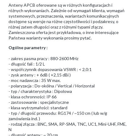
Anteny APCB oferowane są w różnych konfiguracjach i
różnych wykonaniach. Zależnie od wymagań klienta, wymagań
systemowych, przeznaczenia, wariantach komunikacyjnych
dostępne są wersje na różne częstotliwości i podzakresy, o
różnej zatem długości oraz z różnymi typami złączy.
Zamieszczona oferta jest przykładowa, o inne interesujące
Państwa warianty wykonania prosimy pytać.
Ogólne parametry :
- zakres pasma pracy : 880-2600 MHz
- długość fali : 1/2 L
- współczynnik dopasowania VSWR : < 2,0:1
- zysk anteny : + 6dB ( +2,15 dBi )
- moc nadawcza : 35 W max.
- polaryzacja : Do-okólna / Vertical / Horizontal
- typ / charakterystyka : Dipolowa
- klasa ochronności: IP 66
- zastosowanie : specjalistyczne
- klasa wytrzymałości: standard
- typ / długość przewodu: RG174 / ~150 cm ( lub w/g
zamówienia ind. )
- rodzaj złącza : BNC, SMA, RP-SMA, TNC, UC1, Mini-UHF, FME,
N
- długość anteny : ~ 20 cm.