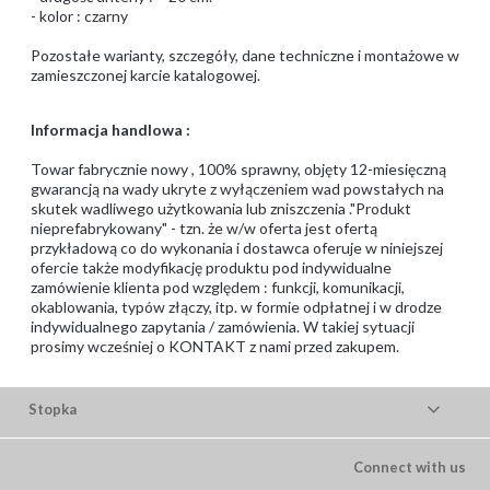
- kolor : czarny
Pozostałe warianty, szczegóły, dane techniczne i montażowe w
zamieszczonej karcie katalogowej.
Informacja handlowa :
Towar fabrycznie nowy , 100% sprawny, objęty 12-miesięczną
gwarancją na wady ukryte z wyłączeniem wad powstałych na
skutek wadliwego użytkowania lub zniszczenia ."Produkt
nieprefabrykowany" - tzn. że w/w oferta jest ofertą
przykładową co do wykonania i dostawca oferuje w niniejszej
ofercie także modyfikację produktu pod indywidualne
zamówienie klienta pod względem : funkcji, komunikacji,
okablowania, typów złączy, itp. w formie odpłatnej i w drodze
indywidualnego zapytania / zamówienia. W takiej sytuacji
prosimy wcześniej o KONTAKT z nami przed zakupem.
Stopka
Connect with us