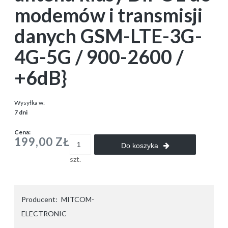
modemów i transmisji
danych GSM-LTE-3G-
4G-5G / 900-2600 /
+6dB}
Wysyłka w:
7 dni
Cena:
199,00 ZŁ
Do koszyka
szt.
Producent:
MITCOM-
ELECTRONIC