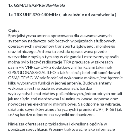
1x GSM/LTE/GPRS/3G/4G/5G
1x TRX UHF 370-440 MHz ( lub zależnie od zamówienia )
Opis :
Specjalistyczna antena opracowana dla zaawansowanych
systemów nadawczo-odbiorczych w pojazdach służbowych,
operacyjnych i systemów transportu lądowego , morskiego
oraz lotniczego. Antena ta została opracowana przede
wszystkim z myślą o tym aby w elegancki i estetyczny sposób
można było łączyć radiostacje TRX pracujące w zakresach
pasm HF, VHF czy UHF z dodatkowymi funkcjami takimi jak
GPS/GLONASS/GALILEO a także siecią telefonii komórkowej
GSM/LTE/5G. W zależności od wykonania możliwe jest łączenie
kilku wybranych funkcji w jednej antenie. Budowa anteny
wykonana jest na bazie nowoczesnych, bardzo
wytrzymałych materiałów poliamidowych, jednorodnych metali
jak mosiądz, stal nierdzewna i aluminium kwaso-odporne oraz
nowoczesnej elektroniki mikrofalowej. Są odporne na wibracje,
działanie czynników atmosferycznych i promieni UV ( IP 66 ) jak
też są bardzo odporne na czynniki mechaniczne.
Niniejsza oferta jest przykładowa i określona ogólnie w
poniższej specyfikacji. Prosimy traktować je jako informacje