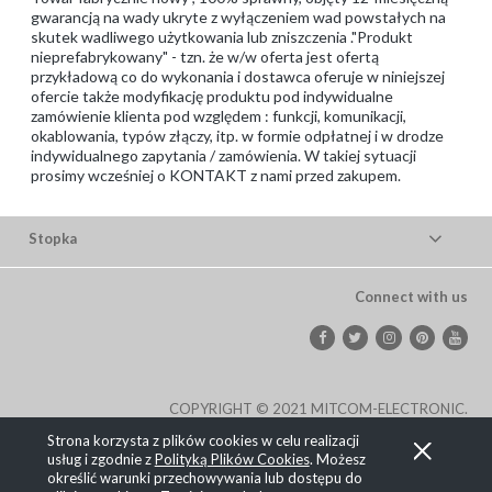
gwarancją na wady ukryte z wyłączeniem wad powstałych na
skutek wadliwego użytkowania lub zniszczenia ."Produkt
nieprefabrykowany" - tzn. że w/w oferta jest ofertą
przykładową co do wykonania i dostawca oferuje w niniejszej
ofercie także modyfikację produktu pod indywidualne
zamówienie klienta pod względem : funkcji, komunikacji,
okablowania, typów złączy, itp. w formie odpłatnej i w drodze
indywidualnego zapytania / zamówienia. W takiej sytuacji
prosimy wcześniej o KONTAKT z nami przed zakupem.
Stopka
Connect with us
COPYRIGHT © 2021 MITCOM-ELECTRONIC.
Strona korzysta z plików cookies w celu realizacji
Pokaż pełną wersję strony
usług i zgodnie z
Polityką Plików Cookies
. Możesz
określić warunki przechowywania lub dostępu do
, powered by
.