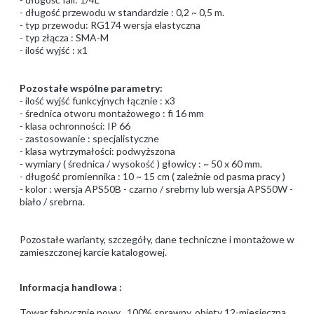
- długość przewodu w standardzie : 0,2 ~ 0,5 m.
- typ przewodu: RG174 wersja elastyczna
- typ złącza : SMA-M
- ilość wyjść : x1
Pozostałe wspólne parametry:
- ilość wyjść funkcyjnych łącznie : x3
- średnica otworu montażowego : fi 16 mm
- klasa ochronności: IP 66
- zastosowanie : specjalistyczne
- klasa wytrzymałości: podwyższona
- wymiary ( średnica / wysokość ) głowicy : ~ 50 x 60 mm.
- długość promiennika : 10 ~ 15 cm ( zależnie od pasma pracy )
- kolor : wersja APS50B - czarno / srebrny lub wersja APS50W -
biało / srebrna.
Pozostałe warianty, szczegóły, dane techniczne i montażowe w
zamieszczonej karcie katalogowej.
Informacja handlowa :
Towar fabrycznie nowy , 100% sprawny, objęty 12-miesięczną