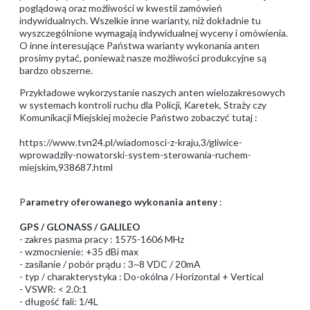
poglądową oraz możliwości w kwestii zamówień
indywidualnych. Wszelkie inne warianty, niż dokładnie tu
wyszczególnione wymagają indywidualnej wyceny i omówienia.
O inne interesujące Państwa warianty wykonania anten
prosimy pytać, ponieważ nasze możliwości produkcyjne są
bardzo obszerne.
Przykładowe wykorzystanie naszych anten wielozakresowych
w systemach kontroli ruchu dla Policji, Karetek, Straży czy
Komunikacji Miejskiej możecie Państwo zobaczyć tutaj :
https://www.tvn24.pl/wiadomosci-z-kraju,3/gliwice-
wprowadzily-nowatorski-system-sterowania-ruchem-
miejskim,938687.html
P
arametry oferowanego wykonania anteny
:
GPS / GLONASS / GALILEO
- zakres pasma pracy : 1575-1606 MHz
- wzmocnienie: +35 dBi max
- zasilanie / pobór prądu : 3~8 VDC / 20mA
- typ / charakterystyka : Do-okólna / Horizontal + Vertical
- VSWR: < 2.0:1
- długość fali: 1/4L