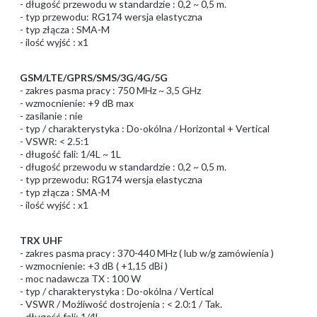
- długość przewodu w standardzie : 0,2 ~ 0,5 m.
- typ przewodu: RG174 wersja elastyczna
- typ złącza : SMA-M
- ilość wyjść : x1
GSM/LTE/GPRS/SMS/3G/4G/5G
- zakres pasma pracy : 750 MHz ~ 3,5 GHz
- wzmocnienie: +9 dB max
- zasilanie : nie
- typ / charakterystyka : Do-okólna / Horizontal + Vertical
- VSWR: < 2.5:1
- długość fali: 1/4L ~ 1L
- długość przewodu w standardzie : 0,2 ~ 0,5 m.
- typ przewodu: RG174 wersja elastyczna
- typ złącza : SMA-M
- ilość wyjść : x1
TRX UHF
- zakres pasma pracy : 370-440 MHz ( lub w/g zamówienia )
- wzmocnienie: +3 dB ( +1,15 dBi )
- moc nadawcza TX : 100 W
- typ / charakterystyka : Do-okólna / Vertical
- VSWR / Możliwość dostrojenia : < 2.0:1 / Tak.
- długość fali: 1/4L