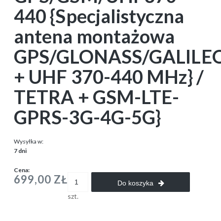
440 {Specjalistyczna
antena montażowa
GPS/GLONASS/GALILE
+ UHF 370-440 MHz} /
TETRA + GSM-LTE-
GPRS-3G-4G-5G}
Wysyłka w:
7 dni
Cena:
699,00 ZŁ
Do koszyka
szt.