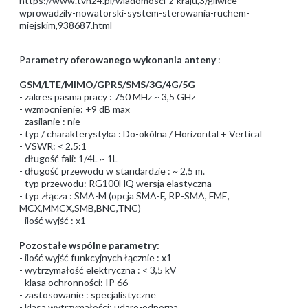
https://www.tvn24.pl/wiadomosci-z-kraju,3/gliwice-
wprowadzily-nowatorski-system-sterowania-ruchem-
miejskim,938687.html
P
arametry oferowanego wykonania anteny
:
GSM/LTE/MIMO/GPRS/SMS/3G/4G/5G
- zakres pasma pracy : 750 MHz ~ 3,5 GHz
- wzmocnienie: +9 dB max
- zasilanie : nie
- typ / charakterystyka : Do-okólna / Horizontal + Vertical
- VSWR: < 2.5:1
- długość fali: 1/4L ~ 1L
- długość przewodu w standardzie : ~ 2,5 m.
- typ przewodu: RG100HQ wersja elastyczna
- typ złącza : SMA-M (opcja SMA-F, RP-SMA, FME,
MCX,MMCX,SMB,BNC,TNC)
- ilość wyjść : x1
Pozostałe wspólne parametry:
- ilość wyjść funkcyjnych łącznie : x1
- wytrzymałość elektryczna : < 3,5 kV
- klasa ochronności: IP 66
- zastosowanie : specjalistyczne
- klasa wytrzymałości: udaro-odporna