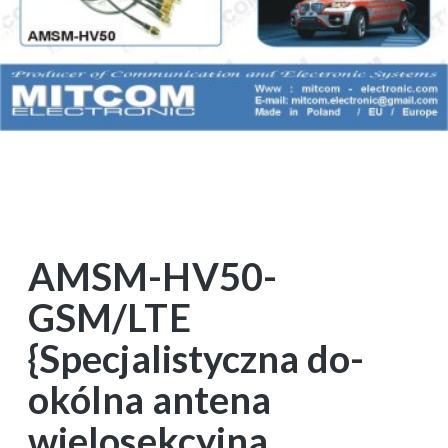
AMSM-HV50-
GSM/LTE
{Specjalistyczna do-
okólna antena
wielosekcyjna