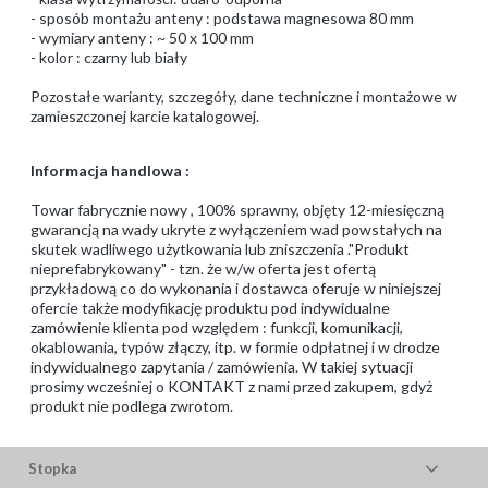
- sposób montażu anteny : podstawa magnesowa 80 mm
- wymiary anteny : ~ 50 x 100 mm
- kolor : czarny lub biały
Pozostałe warianty, szczegóły, dane techniczne i montażowe w
zamieszczonej karcie katalogowej.
Informacja handlowa :
Towar fabrycznie nowy , 100% sprawny, objęty 12-miesięczną
gwarancją na wady ukryte z wyłączeniem wad powstałych na
skutek wadliwego użytkowania lub zniszczenia ."Produkt
nieprefabrykowany" - tzn. że w/w oferta jest ofertą
przykładową co do wykonania i dostawca oferuje w niniejszej
ofercie także modyfikację produktu pod indywidualne
zamówienie klienta pod względem : funkcji, komunikacji,
okablowania, typów złączy, itp. w formie odpłatnej i w drodze
indywidualnego zapytania / zamówienia. W takiej sytuacji
prosimy wcześniej o KONTAKT z nami przed zakupem, gdyż
produkt nie podlega zwrotom.
Stopka