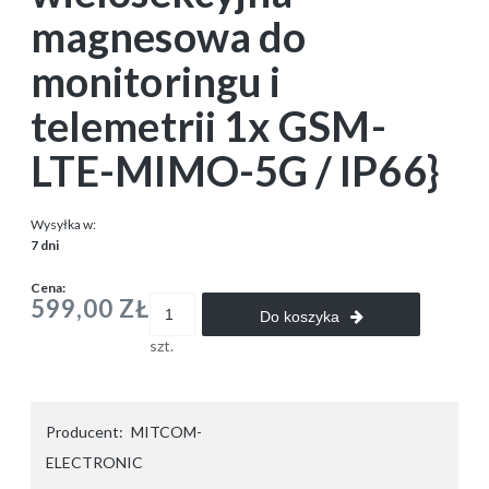
magnesowa do
monitoringu i
telemetrii 1x GSM-
LTE-MIMO-5G / IP66}
Wysyłka w:
7 dni
Cena:
599,00 ZŁ
Do koszyka
szt.
Producent:
MITCOM-
ELECTRONIC