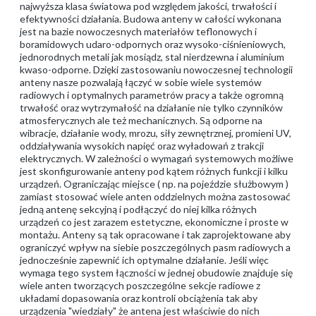
najwyższa klasa światowa pod względem jakości, trwałości i
efektywności działania. Budowa anteny w całości wykonana
jest na bazie nowoczesnych materiałów teflonowych i
boramidowych udaro-odpornych oraz wysoko-ciśnieniowych,
jednorodnych metali jak mosiądz, stal nierdzewna i aluminium
kwaso-odporne. Dzięki zastosowaniu nowoczesnej technologii
anteny nasze pozwalają łączyć w sobie wiele systemów
radiowych i optymalnych parametrów pracy a także ogromną
trwałość oraz wytrzymałość na działanie nie tylko czynników
atmosferycznych ale też mechanicznych. Są odporne na
wibracje, działanie wody, mrozu, siły zewnętrznej, promieni UV,
oddziaływania wysokich napięć oraz wyładowań z trakcji
elektrycznych. W zależności o wymagań systemowych możliwe
jest skonfigurowanie anteny pod kątem różnych funkcji i kilku
urządzeń. Ograniczając miejsce ( np. na pojeździe służbowym )
zamiast stosować wiele anten oddzielnych można zastosować
jedną antenę sekcyjną i podłączyć do niej kilka różnych
urządzeń co jest zarazem estetyczne, ekonomiczne i proste w
montażu. Anteny są tak opracowane i tak zaprojektowane aby
ograniczyć wpływ na siebie poszczególnych pasm radiowych a
jednocześnie zapewnić ich optymalne działanie. Jeśli więc
wymaga tego system łączności w jednej obudowie znajduje się
wiele anten tworzących poszczególne sekcje radiowe z
układami dopasowania oraz kontroli obciążenia tak aby
urządzenia "wiedziały" że antena jest właściwie do nich