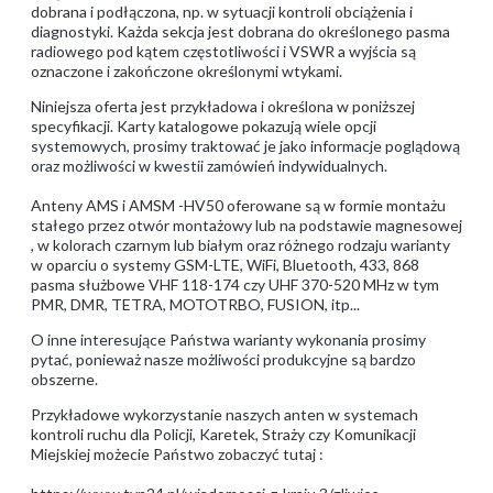
dobrana i podłączona, np. w sytuacji kontroli obciążenia i
diagnostyki. Każda sekcja jest dobrana do określonego pasma
radiowego pod kątem częstotliwości i VSWR a wyjścia są
oznaczone i zakończone określonymi wtykami.
Niniejsza oferta jest przykładowa i określona w poniższej
specyfikacji. Karty katalogowe pokazują wiele opcji
systemowych, prosimy traktować je jako informacje poglądową
oraz możliwości w kwestii zamówień indywidualnych.
Anteny AMS i AMSM -HV50 oferowane są w formie montażu
stałego przez otwór montażowy lub na podstawie magnesowej
, w kolorach czarnym lub białym oraz różnego rodzaju warianty
w oparciu o systemy GSM-LTE, WiFi, Bluetooth, 433, 868
pasma służbowe VHF 118-174 czy UHF 370-520 MHz w tym
PMR, DMR, TETRA, MOTOTRBO, FUSION, itp...
O inne interesujące Państwa warianty wykonania prosimy
pytać, ponieważ nasze możliwości produkcyjne są bardzo
obszerne.
Przykładowe wykorzystanie naszych anten w systemach
kontroli ruchu dla Policji, Karetek, Straży czy Komunikacji
Miejskiej możecie Państwo zobaczyć tutaj :