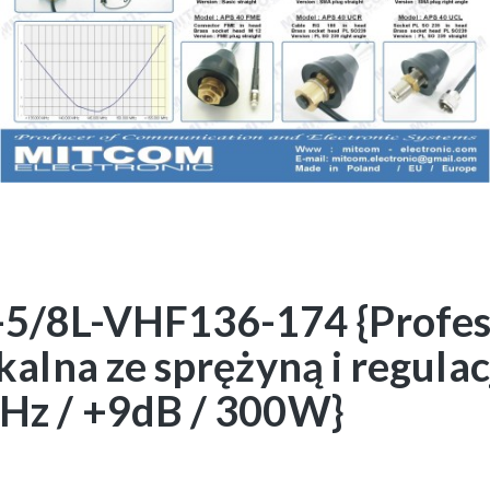
/8L-VHF136-174 {Profes
alna ze sprężyną i regulac
z / +9dB / 300W}