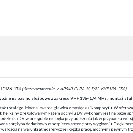
VHF136-174
( Stare oznaczenie -> APS40-CLRA-H-5/8L-VHF136-174 )
ewoźne na pasmo służbowe z zakresu VHF 136~174 MHz, montaż stał
ntażu stałego. Mocna, twarda głowica z mosiądzu i kompozytu. W ofer
k helikalny z regulowanym kątem pochyłu DV wykonany jest na bazie sprę
pół-kulka DV w przegubie nie pęka przy uderzeniu jak w przypadku wers
wana sprężyna dodatkowo zabezpiecza antenę przy wyginaniu. Dzięki za
trwałością na warunki atmosferyczne i ciężką pracę, mocnym i pewnym tr