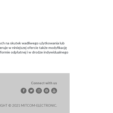
ych na skutek wadliwego użytkowania lub
ruje w niniejszej ofercie także modyfikację
w formie odpłatnej i w drodze indywidualnego
Connect with us
IGHT © 2021 MITCOM-ELECTRONIC.