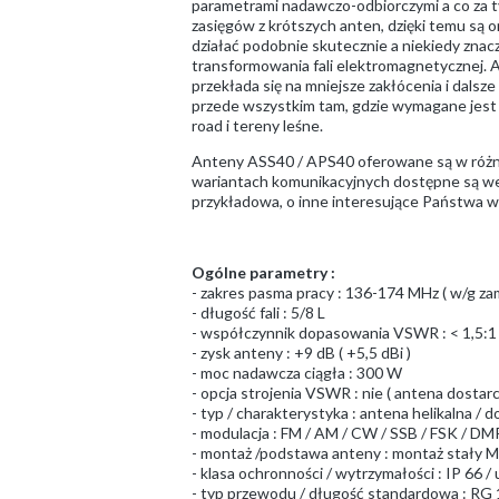
parametrami nadawczo-odbiorczymi a co za t
zasięgów z krótszych anten, dzięki temu są 
działać podobnie skutecznie a niekiedy zna
transformowania fali elektromagnetycznej. 
przekłada się na mniejsze zakłócenia i dalsz
przede wszystkim tam, gdzie wymagane jest 
road i tereny leśne.
Anteny ASS40 / APS40 oferowane są w różny
wariantach komunikacyjnych dostępne są wersj
przykładowa, o inne interesujące Państwa w
Ogólne parametry :
- zakres pasma pracy : 136-174 MHz ( w/g za
- długość fali : 5/8 L
- współczynnik dopasowania VSWR : < 1,5:1
- zysk anteny : +9 dB ( +5,5 dBi )
- moc nadawcza ciągła : 300 W
- opcja strojenia VSWR : nie ( antena dostar
- typ / charakterystyka : antena helikalna / 
- modulacja : FM / AM / CW / SSB / FSK / DMR
- montaż /podstawa anteny : montaż stały 
- klasa ochronności / wytrzymałości : IP 66 
- typ przewodu / długość standardowa : RG 