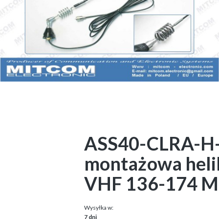
ASS40-CLRA-H-5
montażowa helik
VHF 136-174 MH
Wysyłka w:
7 dni