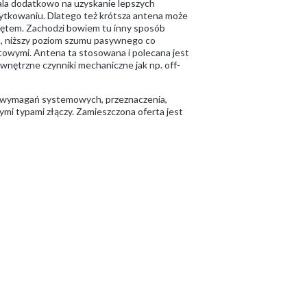
wala dodatkowo na uzyskanie lepszych
żytkowaniu. Dlatego też krótsza antena może
prętem. Zachodzi bowiem tu inny sposób
ść, niższy poziom szumu pasywnego co
rętowymi. Antena ta stosowana i polecana jest
nętrzne czynniki mechaniczne jak np. off-
, wymagań systemowych, przeznaczenia,
ymi typami złączy. Zamieszczona oferta jest