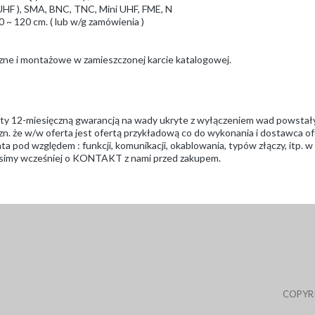
9 UHF ), SMA, BNC, TNC, Mini UHF, FME, N
0 ~ 120 cm. ( lub w/g zamówienia )
czne i montażowe w zamieszczonej karcie katalogowej.
ęty 12-miesięczną gwarancją na wady ukryte z wyłączeniem wad powstał
zn. że w/w oferta jest ofertą przykładową co do wykonania i dostawca ofe
a pod względem : funkcji, komunikacji, okablowania, typów złączy, itp. 
prosimy wcześniej o KONTAKT z nami przed zakupem.
COPYR