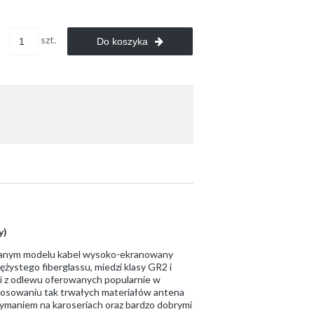
szt.
Do koszyka
y)
owanym modelu kabel wysoko-ekranowany
żystego fiberglassu, miedzi klasy GR2 i
ji z odlewu oferowanych popularnie w
stosowaniu tak trwałych materiałów antena
zymaniem na karoseriach oraz bardzo dobrymi