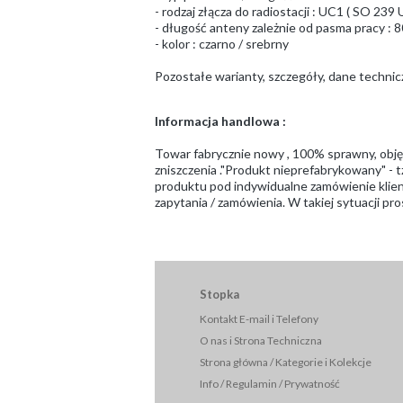
- rodzaj złącza do radiostacji : UC1 ( SO 23
- długość anteny zależnie od pasma pracy : 8
- kolor : czarno / srebrny
Pozostałe warianty, szczegóły, dane techni
Informacja handlowa :
Towar fabrycznie nowy , 100% sprawny, obj
zniszczenia ."Produkt nieprefabrykowany" - t
produktu pod indywidualne zamówienie klient
zapytania / zamówienia. W takiej sytuacji 
Stopka
Kontakt E-mail i Telefony
O nas i Strona Techniczna
Strona główna / Kategorie i Kolekcje
Info / Regulamin / Prywatność