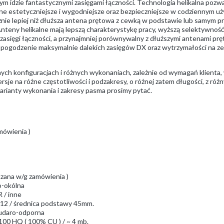
ym idzie fantastycznymi zasięgami łączności. Technologia helikalna poz
one estetyczniejsze i wygodniejsze oraz bezpieczniejsze w codziennym u
cznie lepiej niż dłuższa antena prętowa z cewką w podstawie lub samym 
Anteny helikalne mają lepszą charakterystykę pracy, wyższą selektywno
e zasięgi łączności, a przynajmniej porównywalny z dłuższymi antenami p
pogodzenie maksymalnie dalekich zasięgów DX oraz wytrzymałości na zew
ch konfiguracjach i różnych wykonaniach, zależnie od wymagań klienta
e na różne częstotliwości i podzakresy, o różnej zatem długości, z różn
arianty wykonania i zakresy pasma prosimy pytać.
mówienia )
czana w/g zamówienia )
do-okólna
 / inne
M12 / średnica podstawy 45mm.
/ udaro-odporna
100 HQ ( 100% CU ) / ~ 4 mb.