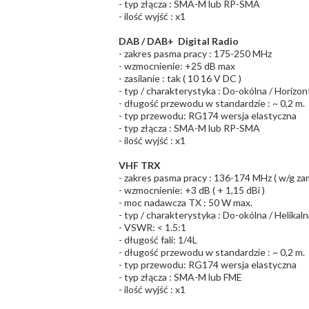
- typ złącza : SMA-M lub RP-SMA
- ilość wyjść : x1
DAB / DAB+ Digital Radio
- zakres pasma pracy : 175-250 MHz
- wzmocnienie: +25 dB max
- zasilanie : tak ( 10 16 V DC )
- typ / charakterystyka : Do-okólna / Horizont
- długość przewodu w standardzie : ~ 0,2 m.
- typ przewodu: RG174 wersja elastyczna
- typ złącza : SMA-M lub RP-SMA
- ilość wyjść : x1
VHF TRX
- zakres pasma pracy : 136-174 MHz ( w/g za
- wzmocnienie: +3 dB ( + 1,15 dBi )
- moc nadawcza TX : 50 W max.
- typ / charakterystyka : Do-okólna / Helikaln
- VSWR: < 1.5:1
- długość fali: 1/4L
- długość przewodu w standardzie : ~ 0,2 m.
- typ przewodu: RG174 wersja elastyczna
- typ złącza : SMA-M lub FME
- ilość wyjść : x1