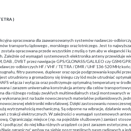
TETRA )
sekcyjna opracowana dla zaawansowanych systemów nadawczo-odbiorczy
mów transportu lądowego , morskiego oraz lotniczego. Jest to najwyższa
ta została opracowana przede wszystkim z myślą o tym aby w elegancki i
h. Zależnie od wymagań systemowych elektronika anteny przewiduje wi
AM/FM, DAB , DVBT przez nawigacje GPS/GLONASS/GALILEO czy GSM/GPRS
 nadawczo-odbiorczych HF / VHF / TETRA / DMR / UHF 136-520 MHz końc
ygnału, filtry pasmowe, duplexer oraz opcje podgrzewania kopułki prze
 jest utrudniony a gromadzony się śniegu czy lód może utrudniać optyma
HAFS włącza i wyłącza oraz podtrzymuje optymalną temperaturę w środk
ana i zarazem uniwersalna konstrukcja anteny dla celów transportowyc
ena dla różnego rodzaju zwykłych multimedialnych stacji montowanych w 
wykonana jest na bazie nowoczesnych materiałów poliamidowych, jednor
nowoczesnej elektroniki mikrofalowej. Dzięki zastosowaniu nowoczesnej 
użą wytrzymałością mechaniczną. Są odporne na wibracje, działanie wody,
wań z trakcji elektrycznych. W zależności o wymagań systemowych ant
wą. Ograniczając miejsce ( np. na pojeździe służbowym ) zamiast stoso
i podłączyć do niej kilka różnych urządzeń co jest zarazem estetyczne,
żliwie ograniczyć wpływ na siebie poszczególnych pasm radiowych a jed