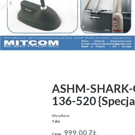
ASHM-SHARK-
136-520 {Specja
Wysyłka w:
7 dni
999,00 ZŁ
Cena: