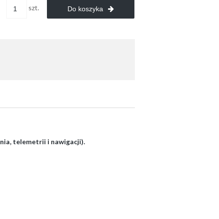
szt.
Do koszyka
a, telemetrii i nawigacji).