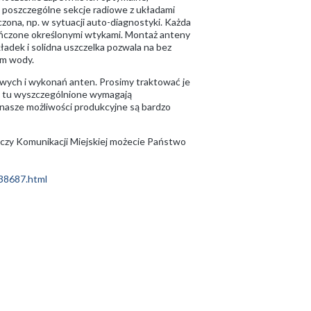
h poszczególne sekcje radiowe z układami
czona, np. w sytuacji auto-diagnostyki. Każda
kończone określonymi wtykami. Montaż anteny
adek i solidna uszczelka pozwala na bez
em wody.
mowych i wykonań anten. Prosimy traktować je
ie tu wyszczególnione wymagają
nasze możliwości produkcyjne są bardzo
 czy Komunikacji Miejskiej możecie Państwo
938687.html