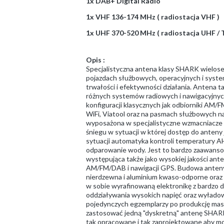
1x DAB+ Digital Radio
1x VHF 136-174 MHz ( radiostacja VHF )
1x UHF 370-520 MHz ( radiostacja UHF / 
Opis :
Specjalistyczna antena klasy SHARK wielo
pojazdach służbowych, operacyjnych i syste
trwałości i efektywności działania. Antena 
różnych systemów radiowych i nawigacyjnyc
konfiguracji klasycznych jak odbiorniki 
WiFi, Viatool oraz na pasmach służbowych
wyposażona w specjalistyczne wzmacniacze s
śniegu w sytuacji w której dostęp do anteny
sytuacji automatyka kontroli temperatury A
odparowanie wody. Jest to bardzo zaawansow
występująca także jako wysokiej jakości ant
AM/FM/DAB i nawigacji GPS. Budowa anteny 
nierdzewna i aluminium kwaso-odporne oraz 
w sobie wyrafinowaną elektronikę z bardzo d
oddziaływania wysokich napięć oraz wyłado
pojedynczych egzemplarzy po produkcję maso
zastosować jedną "dyskretną" antenę SHARK 
tak opracowane i tak zaprojektowane aby mo