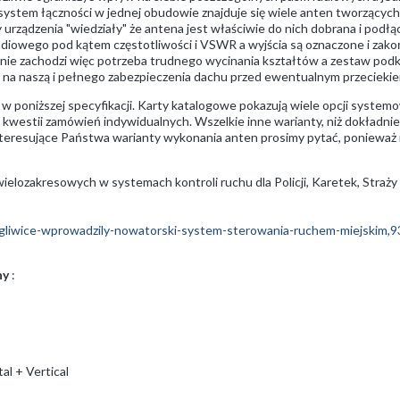
 system łączności w jednej obudowie znajduje się wiele anten tworzącyc
 urządzenia "wiedziały" że antena jest właściwie do nich dobrana i podłą
adiowego pod kątem częstotliwości i VSWR a wyjścia są oznaczone i za
 nie zachodzi więc potrzeba trudnego wycinania kształtów a zestaw podkł
 na naszą i pełnego zabezpieczenia dachu przed ewentualnym przecieki
na w poniższej specyfikacji. Karty katalogowe pokazują wiele opcji syste
w kwestii zamówień indywidualnych. Wszelkie inne warianty, niż dokładn
nteresujące Państwa warianty wykonania anten prosimy pytać, ponieważ 
elozakresowych w systemach kontroli ruchu dla Policji, Karetek, Straży
/gliwice-wprowadzily-nowatorski-system-sterowania-ruchem-miejskim,
ny
:
al + Vertical