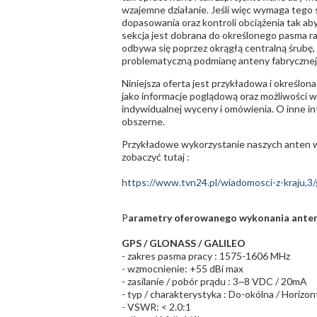
wzajemne działanie. Jeśli więc wymaga tego
dopasowania oraz kontroli obciążenia tak aby
sekcja jest dobrana do określonego pasma r
odbywa się poprzez okrągłą centralną śrubę,
problematyczną podmianę anteny fabrycznej
Niniejsza oferta jest przykładowa i określo
jako informacje poglądową oraz możliwości 
indywidualnej wyceny i omówienia. O inne i
obszerne.
Przykładowe wykorzystanie naszych anten wi
zobaczyć tutaj :
https://www.tvn24.pl/wiadomosci-z-kraju,3
P
arametry oferowanego wykonania ante
GPS / GLONASS / GALILEO
- zakres pasma pracy : 1575-1606 MHz
- wzmocnienie: +55 dBi max
- zasilanie / pobór prądu : 3~8 VDC / 20mA
- typ / charakterystyka : Do-okólna / Horizont
- VSWR: < 2.0:1