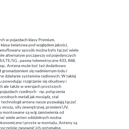
ch w pojazdach klasy Premium,
 klasa światowa pod względem jakości,
 kamuflowany sposób można było łączyć wiele
ele alternatyw począwszy od pojedynczych
/LTE/5G , pasma telemetryczne 433, 868,
ząc. Antena może być też dodatkowo
d gromadzeniem się nadmiernym lodu i
lne działanie systemów radiowych. W takiej
u powodując rozgrzanie się obudowy i
h ale także w wersjach prostszych
pojazdach cywilnych - np. połączenia
odnych metali jak mosiądz, stal
technologii anteny nasze pozwalają łączyć
 mrozu, siły zewnętrznej, promieni UV,
eny montowane są w/g zamówienia od
wać wiele anten oddzielnych można
 ekonomiczne i proste w montażu. Anteny są
nocześnie zapewnić ich optymalne,