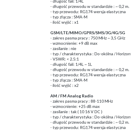
- długość fali: 1/4L
- długość przewodu w standardzie : ~ 0,2 m.
- typ przewodu: RG174 wersja elastyczna
- typ złącza : SMA-M
- ilość wyjść : x1
GSM/LTE/MIMO/GPRS/SMS/3G/4G/5G
- zakres pasma pracy : 750 MHz ~ 3,5 GHz
- wzmocnienie: +9 dB max
- zasilanie : nie
- typ / charakterystyka : Do-okólna / Horizont
- VSWR: < 2.5:1
- długość fali: 1/4L ~ 1L
- długość przewodu w standardzie : ~ 0,2 m.
- typ przewodu: RG174 wersja elastyczna
- typ złącza : SMA-M
- ilość wyjść : x2
AM / FM Analog Radio
- zakres pasma pracy : 88-110 MHz
- wzmocnienie: +25 dB max
- zasilanie : tak ( 10 16 V DC )
- typ / charakterystyka : Do-okólna / Horizont
- długość przewodu w standardzie : ~ 0,2 m.
- typ przewodu: RG174 wersja elastyczna