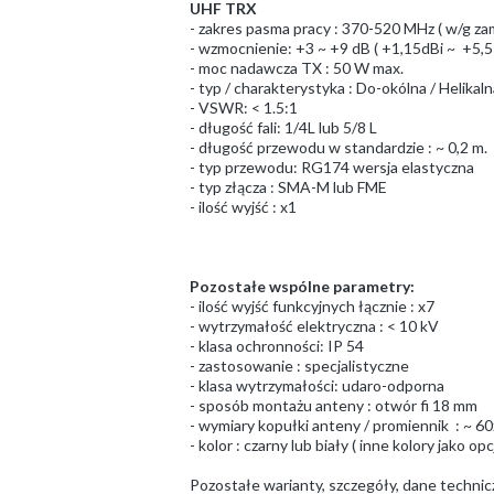
UHF TRX
- zakres pasma pracy : 370-520 MHz ( w/g za
- wzmocnienie: +3 ~ +9 dB ( +1,15dBi ~ +5,5
- moc nadawcza TX : 50 W max.
- typ / charakterystyka : Do-okólna / Helikaln
- VSWR: < 1.5:1
- długość fali: 1/4L lub 5/8 L
- długość przewodu w standardzie : ~ 0,2 m.
- typ przewodu: RG174 wersja elastyczna
- typ złącza : SMA-M lub FME
- ilość wyjść : x1
Pozostałe wspólne parametry:
- ilość wyjść funkcyjnych łącznie : x7
- wytrzymałość elektryczna : < 10 kV
- klasa ochronności: IP 54
- zastosowanie : specjalistyczne
- klasa wytrzymałości: udaro-odporna
- sposób montażu anteny : otwór fi 18 mm
- wymiary kopułki anteny / promiennik : ~
- kolor : czarny lub biały ( inne kolory jako opc
Pozostałe warianty, szczegóły, dane techni