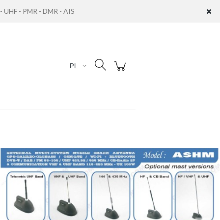
UHF - PMR - DMR - AIS
Zaloguj się