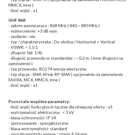
MMCX, inne )
- ilość wyjść : x1
UHF 868
- zakres pasma pracy : 868 MHz ( 840 ~ 880 MHz )
- wzmocnienie: +3 dB max
- zasilanie : nie
- typ / charakterystyka : Do-okólna / Horizontal + Vertical
- VSWR: < 1.5:1
- długość fali: 1/4L
- długość przewodu w standardzie : ~ 0,2 m. ( inne długości na
zamówienie )
- typ przewodu: RG174 wersja elastyczna
- typ złącza : SMA-M lub RP-SMA ( opcjonalnie na zamówienie
FAKRA, MCX, MMCX, inne )
- ilość wyjść : x1
Pozostałe wspólne parametry:
- ilość wyjść funkcyjnych łącznie dla niniejszej oferty : x3
- wytrzymałość elektryczna : < 3 kV
- klasa ochronności: IP 54
- zastosowanie : specjalistyczne
- klasa wytrzymałości: standard
- sposób montażu anteny : otwór fi 14 mm