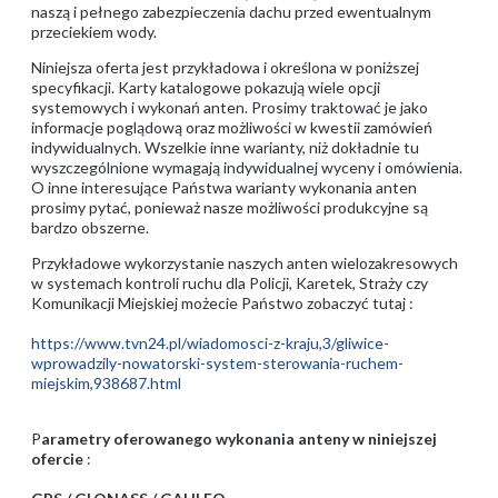
naszą i pełnego zabezpieczenia dachu przed ewentualnym
przeciekiem wody.
Niniejsza oferta jest przykładowa i określona w poniższej
specyfikacji. Karty katalogowe pokazują wiele opcji
systemowych i wykonań anten. Prosimy traktować je jako
informacje poglądową oraz możliwości w kwestii zamówień
indywidualnych. Wszelkie inne warianty, niż dokładnie tu
wyszczególnione wymagają indywidualnej wyceny i omówienia.
O inne interesujące Państwa warianty wykonania anten
prosimy pytać, ponieważ nasze możliwości produkcyjne są
bardzo obszerne.
Przykładowe wykorzystanie naszych anten wielozakresowych
w systemach kontroli ruchu dla Policji, Karetek, Straży czy
Komunikacji Miejskiej możecie Państwo zobaczyć tutaj :
https://www.tvn24.pl/wiadomosci-z-kraju,3/gliwice-
wprowadzily-nowatorski-system-sterowania-ruchem-
miejskim,938687.html
P
arametry oferowanego wykonania anteny w niniejszej
ofercie
: