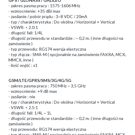
GPS / GLONASS / GALILEO
- zakres pasma pracy : 1575-1606 MHz
- wzmocnienie: +35 dBi max
- zasilanie / pobór prądu : 3~8 VDC / 20mA
- typ / charakterystyka : Do-okólna / Horizontal + Vertical
- VSWR: < 2.0:1
- długość fali: 1/4L
- długość przewodu w standardzie : ~ 0,2 m. ( inne długości na
zamówienie )
- typ przewodu: RG174 wersja elastyczna
- typ złącza : SMA-M ( opcjonalnie na zamówienie FAKRA, MCX,
MMCX, inne )
- ilość wyjść : x1
GSM/LTE/GPRS/SMS/3G/4G/5G
- zakres pasma pracy : 750 MHz ~ 3,5 GHz
- wzmocnienie: +9 dB max
- zasilanie : nie
- typ / charakterystyka : Do-okólna / Horizontal + Vertical
- VSWR: < 2.5:1
- długość fali: 1/4L ~ 1L
- długość przewodu w standardzie : ~ 0,2 m. ( inne długości na
zamówienie )
- typ przewodu: RG174 wersja elastyczna
- typ złącza : SMA-M ( opcjonalnie na zamówienie FAKRA, MCX,