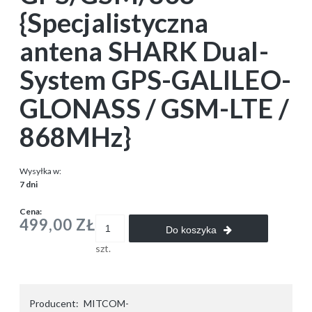
{Specjalistyczna
antena SHARK Dual-
System GPS-GALILEO-
GLONASS / GSM-LTE /
868MHz}
Wysyłka w:
7 dni
Cena:
499,00 ZŁ
Do koszyka
szt.
Producent:
MITCOM-