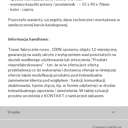
- wymiary kopułki anteny / promiennik : ~ 55 x 90 x 70mm
- kolor : czarny
Pozostałe warianty, szczegóły, dane techniczne i montażowe w
zamieszczonej karcie katalogowej.
Informacja handlowa :
Towar fabrycznie nowy , 100% sprawny, objęty 12-miesięczną
gwarancją na wady ukryte z wyłączeniem wad powstałych na
skutek wadliwego użytkowania lub zniszczenia ."Produkt
nieprefabrykowany" - tzn. że w/w oferta jest ofertą
przykładową co do wykonania i dostawca oferuje w niniejszej
ofercie także modyfikację produktu pod indywidualne
zamówienie klienta pod względem : funkcji, komunikacji,
okablowania, typów złączy, itp. w formie odpłatnej i w drodze
indywidualnego zapytania / zamówienia. W takiej sytuacji
prosimy wcześniej o KONTAKT z nami przed zakupem.
Stopka
Connect with us