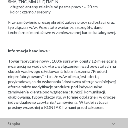
SMA, TNC, Mini UHF, FME, N
- długość anteny zależnie od pasma pracy : ~ 20 cm.
- kolor : czarno / srebrny
Przy zamówieniu proszę określić zakres pracy radiostacji oraz
typ złącza z w/w. Pozostałe warianty, szczegóły, dane
techniczne i montażowe w zamieszczonej karcie katalogowej.
Informacja handlowa :
Towar fabrycznie nowy , 100% sprawny, objęty 12-miesięczną
gwarancją na wady ukryte z wyłączeniem wad powstałych na
skutek wadliwego użytkowania lub zniszczenia ."Produkt
nieprefabrykowany" - tzn. że w/w oferta jest ofertą
przykładową co do wykonania i dostawca oferuje w niniejszej
ofercie także modyfikację produktu pod indywidualne
zamówienie klienta pod względem : funkcji, komunikacji,
okablowania, typów złączy, itp. w formie odpłatnej i w drodze
indywidualnego zapytania / zamówienia. W takiej sytuacji
prosimy wcześniej o KONTAKT z nami przed zakupem.
Stopka