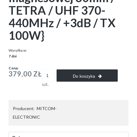
TETRA / UHF 370-
440MHz / +3dB / TX
100W}
Wysyłka w:
7 dni
Cena:
379,00 ZŁ
Do koszyka
szt.
Producent:
MITCOM-
ELECTRONIC