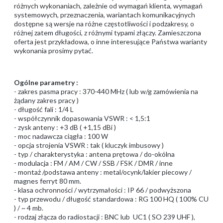
różnych wykonaniach, zależnie od wymagań klienta, wymagań
systemowych, przeznaczenia, wariantach komunikacyjnych
dostępne są wersje na różne częstotliwości i podzakresy, o
różnej zatem długości, z różnymi typami złączy. Zamieszczona
oferta jest przykładowa, o inne interesujące Państwa warianty
wykonania prosimy pytać.
Ogólne parametry :
- zakres pasma pracy : 370-440 MHz ( lub w/g zamówienia na
żądany zakres pracy )
- długość fali : 1/4 L
- współczynnik dopasowania VSWR : < 1,5:1
- zysk anteny : +3 dB ( +1,15 dBi )
- moc nadawcza ciągła : 100 W
- opcja strojenia VSWR : tak ( kluczyk imbusowy )
- typ / charakterystyka : antena prętowa / do-okólna
- modulacja : FM / AM / CW / SSB / FSK / DMR / inne
- montaż /podstawa anteny : metal/ocynk/lakier piecowy /
magnes ferryt 80 mm.
- klasa ochronności / wytrzymałości : IP 66 / podwyższona
- typ przewodu / długość standardowa : RG 100 HQ ( 100% CU
) / ~ 4 mb.
- rodzaj złącza do radiostacji : BNC lub UC1 ( SO 239 UHF ),