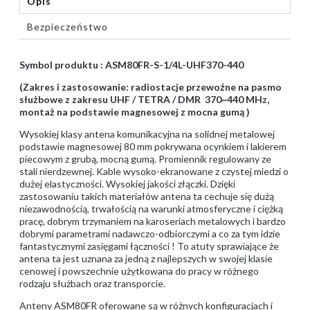
Opis
Bezpieczeństwo
Symbol produktu : ASM80FR-S-1/4L-UHF370-440
(Zakres i zastosowanie: radiostacje przewoźne na pasmo
służbowe z zakresu UHF / TETRA / DMR 370~440 MHz,
montaż na podstawie magnesowej z mocna gumą )
Wysokiej klasy antena komunikacyjna na solidnej metalowej
podstawie magnesowej 80 mm pokrywana ocynkiem i lakierem
piecowym z grubą, mocną gumą. Promiennik regulowany ze
stali nierdzewnej. Kable wysoko-ekranowane z czystej miedzi o
dużej elastyczności. Wysokiej jakości złączki. Dzięki
zastosowaniu takich materiałów antena ta cechuje się dużą
niezawodnością, trwałością na warunki atmosferyczne i ciężką
pracę, dobrym trzymaniem na karoseriach metalowych i bardzo
dobrymi parametrami nadawczo-odbiorczymi a co za tym idzie
fantastycznymi zasięgami łączności ! To atuty sprawiające że
antena ta jest uznana za jedną z najlepszych w swojej klasie
cenowej i powszechnie użytkowana do pracy w różnego
rodzaju służbach oraz transporcie.
Anteny ASM80FR oferowane są w różnych konfiguracjach i