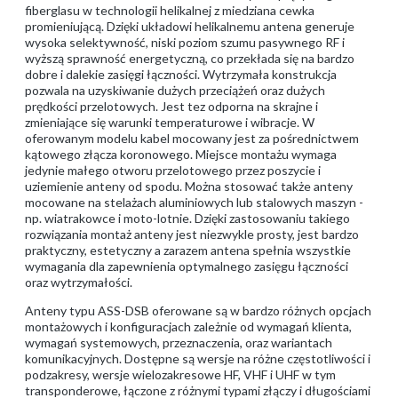
fiberglasu w technologii helikalnej z miedziana cewka
promieniującą. Dzięki układowi helikalnemu antena generuje
wysoka selektywność, niski poziom szumu pasywnego RF i
wyższą sprawność energetyczną, co przekłada się na bardzo
dobre i dalekie zasięgi łączności. Wytrzymała konstrukcja
pozwala na uzyskiwanie dużych przeciążeń oraz dużych
prędkości przelotowych. Jest tez odporna na skrajne i
zmieniające się warunki temperaturowe i wibracje. W
oferowanym modelu kabel mocowany jest za pośrednictwem
kątowego złącza koronowego. Miejsce montażu wymaga
jedynie małego otworu przelotowego przez poszycie i
uziemienie anteny od spodu. Można stosować także anteny
mocowane na stelażach aluminiowych lub stalowych maszyn -
np. wiatrakowce i moto-lotnie. Dzięki zastosowaniu takiego
rozwiązania montaż anteny jest niezwykle prosty, jest bardzo
praktyczny, estetyczny a zarazem antena spełnia wszystkie
wymagania dla zapewnienia optymalnego zasięgu łączności
oraz wytrzymałości.
Anteny typu ASS-DSB oferowane są w bardzo różnych opcjach
montażowych i konfiguracjach zależnie od wymagań klienta,
wymagań systemowych, przeznaczenia, oraz wariantach
komunikacyjnych. Dostępne są wersje na różne częstotliwości i
podzakresy, wersje wielozakresowe HF, VHF i UHF w tym
transponderowe, łączone z różnymi typami złączy i długościami