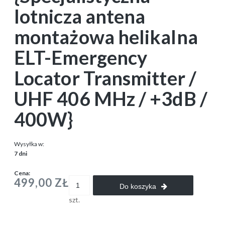
lotnicza antena
montażowa helikalna
ELT-Emergency
Locator Transmitter /
UHF 406 MHz / +3dB /
400W}
Wysyłka w:
7 dni
Cena:
499,00 ZŁ
Do koszyka
szt.