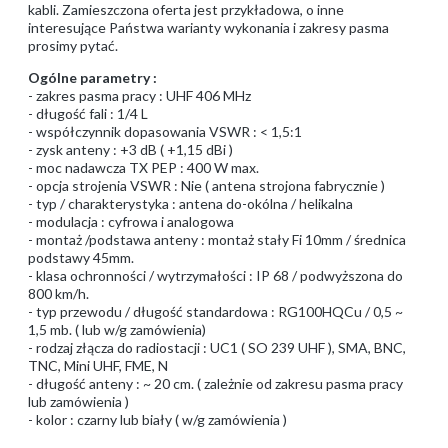
kabli. Zamieszczona oferta jest przykładowa, o inne
interesujące Państwa warianty wykonania i zakresy pasma
prosimy pytać.
Ogólne parametry :
- zakres pasma pracy : UHF 406 MHz
- długość fali : 1/4 L
- współczynnik dopasowania VSWR : < 1,5:1
- zysk anteny : +3 dB ( +1,15 dBi )
- moc nadawcza TX PEP : 400 W max.
- opcja strojenia VSWR : Nie ( antena strojona fabrycznie )
- typ / charakterystyka : antena do-okólna / helikalna
- modulacja : cyfrowa i analogowa
- montaż /podstawa anteny : montaż stały Fi 10mm / średnica
podstawy 45mm.
- klasa ochronności / wytrzymałości : IP 68 / podwyższona do
800 km/h.
- typ przewodu / długość standardowa : RG100HQCu / 0,5 ~
1,5 mb. ( lub w/g zamówienia)
- rodzaj złącza do radiostacji : UC1 ( SO 239 UHF ), SMA, BNC,
TNC, Mini UHF, FME, N
- długość anteny : ~ 20 cm. ( zależnie od zakresu pasma pracy
lub zamówienia )
- kolor : czarny lub biały ( w/g zamówienia )