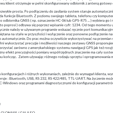
awu klient otrzymuje w pełni skonfigurowany odbiornik z anteną gotowy 
iezwykle prosta. Po podłączeniu do zasilania system staruje automatycz
siada funkcje Bluetooth. Z poziomu swojego tableta, telefonu czy kompu
 odbiornika GNSS ( np. oznaczenie HC-06 lub GPS-R75 ... ) wybiera go i
o to poprosi ) odbywa się poprzez wpisanie cyfr: 1234. Od tego momentu
tycznie należy w używanym programie wskazać ręcznie port komunikacyjn
iętana na stałe w przyszłości i wyłączenie oraz ponowne podłączenie n
o automatycznie. Do prac można oczywiście wykorzystywać na przemian w
łni wykorzystać precyzje i możliwości naszego zestawu GNSS proponuje
orzystać zarówno z amerykańskiego systemu nawigacji GPS jak też rosy
y efekt precyzyjności pomiaru współrzędnych znaczenie ma cały system
amu kończąc. Zatem używając różnego rodzaju sprzętu i oprogramowania m
h konfiguracjach i różnych wykonaniach, zależnie do wymagań klienta, 
rsje : Bluetooth, USB, RS 232, RS 422/485, TTL-UART. Na życzenie mo
C-Windows oraz programami diagnostycznymi do konfiguracji parametró
:
PS / GLONASS / GALILEO