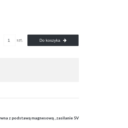
szt.
Do koszyka
wna z podstawą magnesową , zasilanie 5V