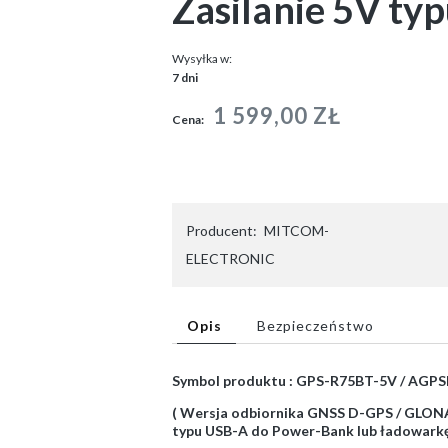
Zasilanie 5V ty
Wysyłka w:
7 dni
1 599,00 ZŁ
Cena:
Producent:
MITCOM-
ELECTRONIC
Opis
Bezpieczeństwo
Symbol produktu : GPS-R75BT-5V / AG
( Wersja odbiornika GNSS D-GPS / GLONA
typu USB-A do Power-Bank lub ładowark