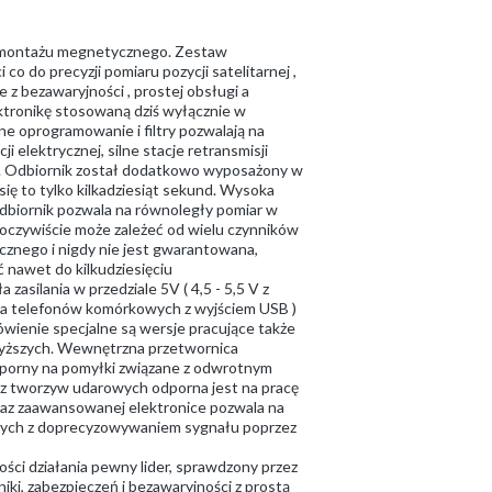
o montażu megnetycznego. Zestaw
do precyzji pomiaru pozycji satelitarnej ,
 z bezawaryjności , prostej obsługi a
ktronikę stosowaną dziś wyłącznie w
e oprogramowanie i filtry pozwalają na
 elektrycznej, silne stacje retransmisji
aże. Odbiornik został dodatkowo wyposażony w
ię to tylko kilkadziesiąt sekund. Wysoka
odbiornik pozwala na równoległy pomiar w
 oczywiście może zależeć od wielu czynników
cznego i nigdy nie jest gwarantowana,
 nawet do kilkudziesięciu
silania w przedziale 5V ( 4,5 - 5,5 V z
a telefonów komórkowych z wyjściem USB )
wienie specjalne są wersje pracujące także
wyższych. Wewnętrzna przetwornica
odporny na pomyłki związane z odwrotnym
a z tworzyw udarowych odporna jest na pracę
 oraz zaawansowanej elektronice pozwala na
anych z doprecyzowywaniem sygnału poprzez
ści działania pewny lider, sprawdzony przez
iki, zabezpieczeń i bezawaryjności z prostą