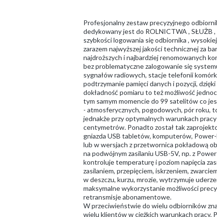
Profesjonalny zestaw precyzyjnego odbior
dedykowany jest do ROLNICTWA , SŁUŻB , TRA
szybkości logowania się odbiornika , wysokie
zarazem najwyższej jakości technicznej za b
najdroższych i najbardziej renomowanych kom
bez problematyczne zalogowanie się systemu G
sygnałów radiowych, stacje telefonii komórk
podtrzymanie pamięci danych i pozycji, dzię
dokładność pomiaru to też możliwość jednoc
tym samym momencie do 99 satelitów co jest 
- atmosferycznych, pogodowych, pór roku, t
jednakże przy optymalnych warunkach pracy i
centymetrów. Ponadto został tak zaprojektow
gniazda USB tabletów, komputerów, Power-
lub w wersjach z przetwornica pokładową ob
na podwójnym zasilaniu USB-5V, np. z Powe
kontroluje temperaturę i poziom napięcia za
zasilaniem, przepięciem, iskrzeniem, zwarc
w deszczu, kurzu, mrozie, wytrzymuje uderze
maksymalne wykorzystanie możliwości precy
retransmisje abonamentowe.
W przeciwieństwie do wielu odbiorników znan
wielu klientów w ciężkich warunkach pracy. P