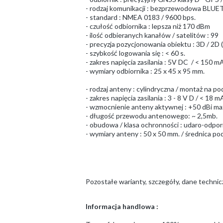
- rodzaj komunikacji : bezprzewodowa BLUE
- standard : NMEA 0183 / 9600 bps.
- czułość odbiornika : lepsza niż 170 dBm
- ilość odbieranych kanałów / satelitów : 99
- precyzja pozycjonowania obiektu : 3D / 2D 
- szybkość logowania się : < 60 s.
- zakres napięcia zasilania : 5V DC / < 15
- wymiary odbiornika : 25 x 45 x 95 mm.
- rodzaj anteny : cylindryczna / montaż na 
- zakres napięcia zasilania : 3 - 8 V D / < 18 
- wzmocnienie anteny aktywnej : +50 dBi ma
- długość przewodu antenowego: ~ 2,5mb.
- obudowa / klasa ochronności : udaro-odpor
- wymiary anteny : 50 x 50 mm. / średnica p
Pozostałe warianty, szczegóły, dane techni
Informacja handlowa :