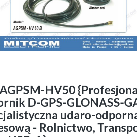
GPSM-HV50 {Profesjonal
iornik D-GPS-GLONASS-GA
cjalistyczna udaro-odporn
ową - Rolnictwo, Transpo