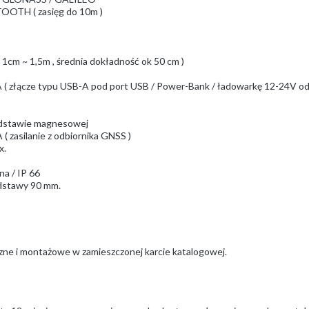
TOOTH ( zasięg do 10m )
( 1cm ~ 1,5m , średnia dokładność ok 50 cm )
0 mA ( złącze typu USB-A pod port USB / Power-Bank / ładowarkę 12-24V 
podstawie magnesowej
mA ( zasilanie z odbiornika GNSS )
x.
na / IP 66
odstawy 90 mm.
czne i montażowe w zamieszczonej karcie katalogowej.