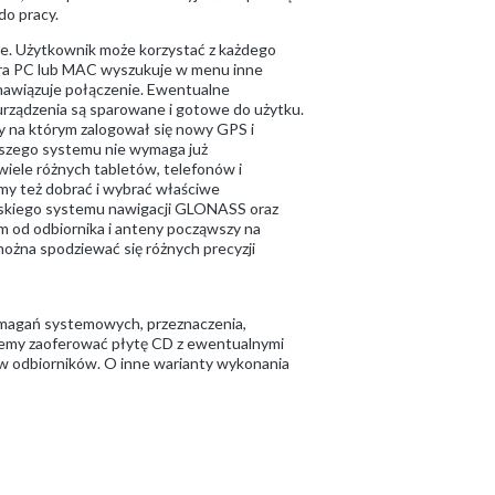
do pracy.
nie. Użytkownik może korzystać z każdego
tera PC lub MAC wyszukuje w menu inne
 nawiązuje połączenie. Ewentualne
 urządzenia są sparowane i gotowe do użytku.
y na którym zalogował się nowy GPS i
aszego systemu nie wymaga już
iele różnych tabletów, telefonów i
my też dobrać i wybrać właściwe
jskiego systemu nawigacji GLONASS oraz
 od odbiornika i anteny począwszy na
ożna spodziewać się różnych precyzji
wymagań systemowych, przeznaczenia,
żemy zaoferować płytę CD z ewentualnymi
w odbiorników. O inne warianty wykonania