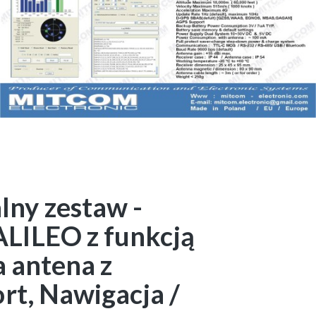
ny zestaw -
LILEO z funkcją
a antena z
rt, Nawigacja /