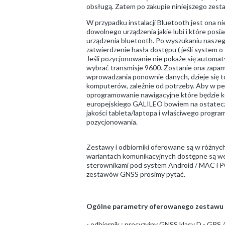
obsługą. Zatem po zakupie niniejszego zest
W przypadku instalacji Bluetooth jest ona n
dowolnego urządzenia jakie lubi i które po
urządzenia bluetooth. Po wyszukaniu naszego
zatwierdzenie hasła dostępu ( jeśli system 
Jeśli pozycjonowanie nie pokaże się automa
wybrać transmisje 9600. Zostanie ona zapam
wprowadzania ponownie danych, dzieje się t
komputerów, zależnie od potrzeby. Aby w pe
oprogramowanie nawigacyjne które będzie k
europejskiego GALILEO bowiem na ostateczn
jakości tableta/laptopa i właściwego progr
pozycjonowania.
Zestawy i odbiorniki oferowane są w różnyc
wariantach komunikacyjnych dostępne są we
sterownikami pod system Android / MAC i P
zestawów GNSS prosimy pytać.
Ogólne parametry oferowanego zestawu 
- odbiornik : precyzyjny GNSS klasy D - G