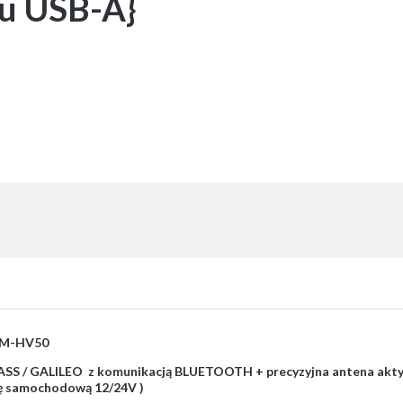
pu USB-A}
PSM-HV50
SS / GALILEO z komunikacją BLUETOOTH + precyzyjna antena akty
ę samochodową 12/24V )