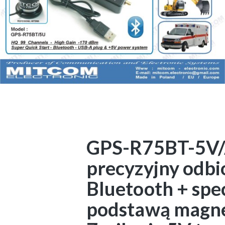
GPS-R75BT-5V/A
precyzyjny odb
Bluetooth + spe
podstawą magnes