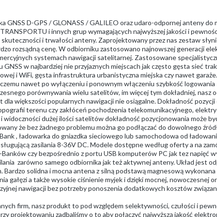
nika GNSS D-GPS / GLONASS / GALILEO oraz udaro-odpornej anteny d
NSPORTU i innych grup wymagających najwyższej jakości i pewności co 
j skuteczności i trwałości anteny. Zaprojektowany przez nas zestaw słynie
ardzo rozsądną cenę. W odbiorniku zastosowano najnowszej generacji ele
ercyjnych systemach nawigacji satelitarnej. Zastosowane specjalistyczn
NSS w najbardziej nie przyjaznych miejscach jak często gęsta sieć trakcji
owej i WiFi, gęsta infrastruktura urbanistyczna miejska czy nawet gar
ki czemu nawet po wyłączeniu i ponownym włączeniu szybkość logowania s
zesnego porównywania wielu satelitów, im więcej tym dokładniej, nasz 
dla większości popularnych nawigacji nie osiągalne. Dokładność pozycji
opografii terenu czy zakłóceń pochodzenia telekomunikacyjnego, elektry
 widoczności dużej ilości satelitów dokładność pozycjonowania może być
any że bez żadnego problemu można go podłączać do dowolnego źródła za
Bank , ładowarka do gniazdka sieciowego lub samochodowa od ładowani
sługującą zasilania 8-36V DC. Modele dostępne według oferty a na zamó
r-Banków czy bezpośrednio z portu USB komputerów PC jak tez napięć 
silania zarówno samego odbiornika jak też aktywnej anteny. Układ jest 
iem. Bardzo solidna i mocna antena z silną podstawą magnesową wykonan
nia gałęzi a także wysokie ciśnienie myjek i dzięki mocnej, nowoczesnej
zyjnej nawigacji bez potrzeby ponoszenia dodatkowych kosztów związ
ych firm, nasz produkt to pod względem selektywności, czułości i pewno
rzy projektowaniu zadbaliśmy o to aby połączyć najwyższą jakość elektron