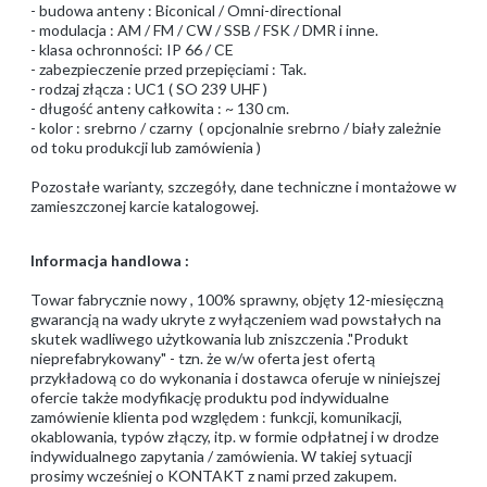
- budowa anteny : Biconical / Omni-directional
- modulacja : AM / FM / CW / SSB / FSK / DMR i inne.
- klasa ochronności: IP 66 / CE
- zabezpieczenie przed przepięciami : Tak.
- rodzaj złącza : UC1 ( SO 239 UHF )
- długość anteny całkowita : ~ 130 cm.
- kolor : srebrno / czarny ( opcjonalnie srebrno / biały zależnie
od toku produkcji lub zamówienia )
Pozostałe warianty, szczegóły, dane techniczne i montażowe w
zamieszczonej karcie katalogowej.
Informacja handlowa :
Towar fabrycznie nowy , 100% sprawny, objęty 12-miesięczną
gwarancją na wady ukryte z wyłączeniem wad powstałych na
skutek wadliwego użytkowania lub zniszczenia ."Produkt
nieprefabrykowany" - tzn. że w/w oferta jest ofertą
przykładową co do wykonania i dostawca oferuje w niniejszej
ofercie także modyfikację produktu pod indywidualne
zamówienie klienta pod względem : funkcji, komunikacji,
okablowania, typów złączy, itp. w formie odpłatnej i w drodze
indywidualnego zapytania / zamówienia. W takiej sytuacji
prosimy wcześniej o KONTAKT z nami przed zakupem.