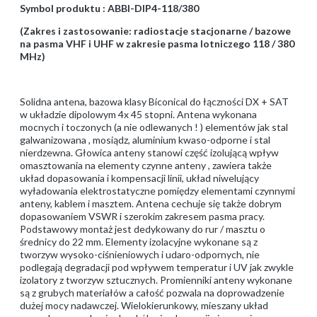
Symbol produktu : ABBI-DIP4-118/380
(Zakres i zastosowanie: radiostacje stacjonarne / bazowe
na pasma VHF i UHF w zakresie pasma lotniczego 118 / 380
MHz)
Solidna antena, bazowa klasy Biconical do łączności DX + SAT
w układzie dipolowym 4x 45 stopni. Antena wykonana
mocnych i toczonych (a nie odlewanych ! ) elementów jak stal
galwanizowana , mosiądz, aluminium kwaso-odporne i stal
nierdzewna. Głowica anteny stanowi część izolującą wpływ
omasztowania na elementy czynne anteny , zawiera także
układ dopasowania i kompensacji linii, układ niwelujący
wyładowania elektrostatyczne pomiędzy elementami czynnymi
anteny, kablem i masztem. Antena cechuje się także dobrym
dopasowaniem VSWR i szerokim zakresem pasma pracy.
Podstawowy montaż jest dedykowany do rur / masztu o
średnicy do 22 mm. Elementy izolacyjne wykonane są z
tworzyw wysoko-ciśnieniowych i udaro-odpornych, nie
podlegają degradacji pod wpływem temperatur i UV jak zwykle
izolatory z tworzyw sztucznych. Promienniki anteny wykonane
są z grubych materiałów a całość pozwala na doprowadzenie
dużej mocy nadawczej. Wielokierunkowy, mieszany układ