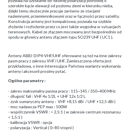
pozwala na uzyskanie do-okólnej polaryzacji pionowej o
szerokim kącie elewacji od poziomu ziemi w kierunku nieba,
dzięki temu skutecznie pracuje zarówno ze stacjami
naziemnymi, przemiennikowymi oraz w łączności przez satelity.
Konstrukcja anteny jest kompaktowa, pozwala na szybkie
złożenie i rozłożenie przez co jest także wygodna w sytuacjach
terenowych. Kabel ze złączem mocowany jest bezpośrednio od
spodu w głowicy anteny złączem typu SO239 UHF ( UC1 ).
Anteny ABBI-DIP4-VHF/UHF oferowane są też na inne zakresy
pasm pracy z zakresu VHF i UHF. Zamieszczona oferta jest
przykładowa, o inne interesujące Państwa warianty wykonania
anteny i akcesorii prosimy pytać.
Ogólne parametry :
- zakres maksymalny pasma pracy : 115~145 / 350~400 MHz
- długość fali : VHF 4x 1/2L + UHF 12x 1/2 L
- zysk sumaryczny anteny : VHF +8,15 dBi / UHF +12,5 dBi )
- moc nadawcza PEP max : 500W
- współczynnik VSWR : < 2,5:1 ( w zakresie centrum rezonansu
< 1,5:1 )
- kalibracja VSWR : opcja
- polaryzacja : Vertical ( 0~80 stopni )