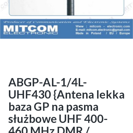
ABGP-AL-1/4L-
UHF430 {Antena lekka
baza GP na pasma
służbowe UHF 400-
460 MHz DMR /