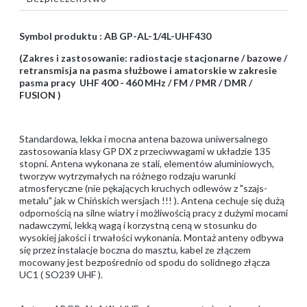
Symbol produktu : AB GP-AL-1/4L-UHF430
(Zakres i zastosowanie: radiostacje stacjonarne / bazowe /
retransmisja na pasma służbowe i amatorskie w zakresie
pasma pracy UHF 400 - 460 MHz / FM / PMR / DMR /
FUSION )
Standardowa, lekka i mocna antena bazowa uniwersalnego
zastosowania klasy GP DX z przeciwwagami w układzie 135
stopni. Antena wykonana ze stali, elementów aluminiowych,
tworzyw wytrzymałych na różnego rodzaju warunki
atmosferyczne (nie pękających kruchych odlewów z "szajs-
metalu" jak w Chińskich wersjach !!! ). Antena cechuje się dużą
odpornością na silne wiatry i możliwością pracy z dużymi mocami
nadawczymi, lekką wagą i korzystną ceną w stosunku do
wysokiej jakości i trwałości wykonania. Montaż anteny odbywa
się przez instalacje boczna do masztu, kabel ze złączem
mocowany jest bezpośrednio od spodu do solidnego złącza
UC1 ( SO239 UHF ).