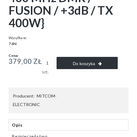
FUSION / +3dB / TX
400W}
Wysyłka w:
7 dni
Cena:
379,00 ZŁ
Do koszyka
szt.
Producent:
MITCOM-
ELECTRONIC
Opis
Bezpieczeństwo