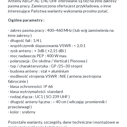
Anteny ABGP-AL-1/4L-UHF oferowane są też na inne zakresy
pasma pracy. Zamieszczona oferta jest przykładowa, o inne
interesujące Państwa warianty wykonania prosimy pytać.
Ogólne parametry :
- zakres pasma pracy : 400~460 MHz ( lub w/g zamówienia na
inne zakresy )
- długość fali : 1/4 L
- współczynnik dopasowania VSWR : < 2,0:1
- zysk anteny : + 3dB ( +2,15 dBi )
- moc nadawcza PEP : 400 W max.
- polaryzacja : Do-okólna / Vertical ( Pionowa )
- typ / charakterystyka : GP /25~30 stopni
- budowa anteny : stal + aluminium
- możliwość strojenia VSWR : NIE ( antena zestrojona
fabrycznie )
- klasa ochronności: IP 66
- klasa wytrzymałości: standard
- rodzaj złącza : UC1 ( SO 239 UHF )
- długość anteny łączna : ~ 40 cm ( wliczając promiennik i
przeciwwagi )
- kolor : srebrny
Pozostałe warianty, szczegóły, dane techniczne i montażowe w