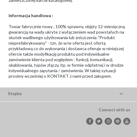
zamieszczonej karcie katalogowej.
Informacja handlowa :
Towar fabrycznie nowy , 100% sprawny, objęty 12-miesięczną
gwarancją na wady ukryte z wyłączeniem wad powstałych na
skutek wadliwego użytkowania lub zniszczenia ."Produkt
nieprefabrykowany" - tzn. że w/w oferta jest ofertą
przykładową co do wykonania i dostawca oferuje w niniejszej
ofercie także modyfikację produktu pod indywidualne
zamówienie klienta pod względem : funkcji, komunikacji,
okablowania, typów złączy, itp. w formie odpłatnej i w drodze
indywidualnego zapytania / zamówienia. W takiej sytuacji
prosimy wcześniej o KONTAKT z nami przed zakupem.
Stopka
Connect with us