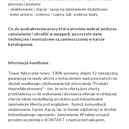
pionowy i poziomy
- okablowanie / złącza : opcja na zamówienie dodatkowe
- kolor anteny : srebrno / czarny lub srebrno-biały.
Co do podzakresów pracy które prosimy wybrać podczas
zamówienie i określić w uwagach, pozostałe dane
techniczne i montażowe są zamieszczonej w karcie
katalogowej.
Informacja handlowa :
Towar fabrycznie nowy , 100% sprawny, objęty 12-miesięczną
gwarancją na wady ukryte z wyłączeniem wad powstałych na
skutek wadliwego użytkowania lub zniszczenia ."Produkt
nieprefabrykowany" - tzn. że w/w oferta jest ofertą
przykładową co do wykonania i dostawca oferuje w niniejszej
ofercie także modyfikację produktu pod indywidualne
zamówienie klienta pod względem : funkcji, komunikacji,
okablowania, typów złączy, itp. w formie odpłatnej i w drodze
indywidualnego zapytania / zamówienia. W takiej sytuacji
prosimy wcześniej o KONTAKT z nami przed zakupem.