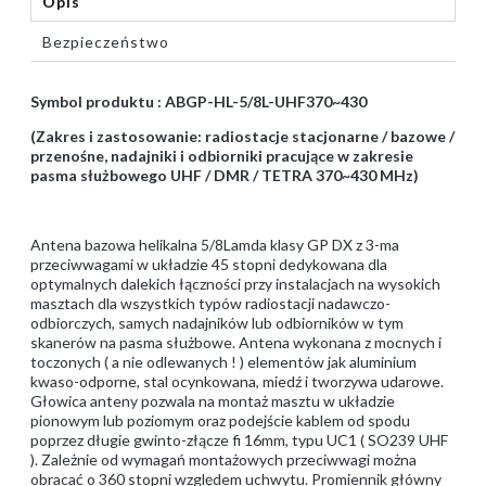
Opis
Bezpieczeństwo
Symbol produktu : ABGP-HL-5/8L-UHF370~430
(Zakres i zastosowanie: radiostacje stacjonarne / bazowe /
przenośne, nadajniki i odbiorniki pracujące w zakresie
pasma służbowego UHF / DMR / TETRA 370~430 MHz)
Antena bazowa helikalna 5/8Lamda klasy GP DX z 3-ma
przeciwwagami w układzie 45 stopni dedykowana dla
optymalnych dalekich łączności przy instalacjach na wysokich
masztach dla wszystkich typów radiostacji nadawczo-
odbiorczych, samych nadajników lub odbiorników w tym
skanerów na pasma służbowe. Antena wykonana z mocnych i
toczonych ( a nie odlewanych ! ) elementów jak aluminium
kwaso-odporne, stal ocynkowana, miedź i tworzywa udarowe.
Głowica anteny pozwala na montaż masztu w układzie
pionowym lub poziomym oraz podejście kablem od spodu
poprzez długie gwinto-złącze fi 16mm, typu UC1 ( SO239 UHF
). Zależnie od wymagań montażowych przeciwwagi można
obracać o 360 stopni względem uchwytu. Promiennik główny