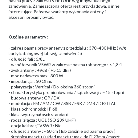
pasma pracy z zakresu VHF i UHF w/g indywidualnego
zamówienia. Zamieszczona oferta jest przykładowa, o inne
interesujące Państwa warianty wykonania anteny i
akcesorii prosimy pytać.
Ogólne parametry :
- zakres pasma pracy anteny z przedziału : 370~430 MHz ( w/g
karty katalogowej lub w/g zamówienia)
- długość fali : 5/8L
- współczynnik VSWR w zakresie pasma roboczego : < 1,8:1
- zysk anteny : +9dB ( +5,15 dBi )
- moc nadawcza max : 300 W
- impedancja : 50 Ohm.
- polaryzacja : Vertical / Do-okolna 360 stopni
- charakterystyka promieniowania / kąt elewacji : ~ 15 stopni
- budowa anteny : GP / DX
- modulacja : FM / AM / CW / SSB / FSK / DMR / DIGITAL
- klasa ochronności: IP 68
- klasa wytrzymałości: standard
- rodzaj złącza : UC1 ( SO 239 UHF )
- opcja kalibracji VSWR : Nie
- długość anteny : ~60 cm ( lub zależnie od pasma pracy )
- średnica masztu / układ masztu : max. do Fi 23mm / maszt