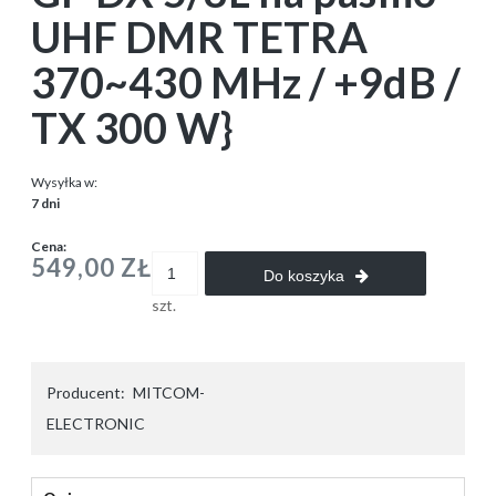
UHF DMR TETRA
370~430 MHz / +9dB /
TX 300 W}
Wysyłka w:
7 dni
Cena:
549,00 ZŁ
Do koszyka
szt.
Producent:
MITCOM-
ELECTRONIC