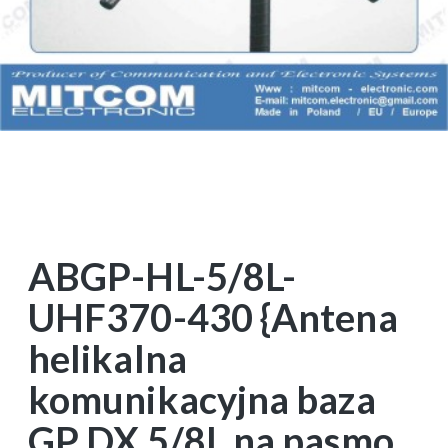
ABGP-HL-5/8L-
UHF370-430 {Antena
helikalna
komunikacyjna baza
GP DX 5/8L na pasmo