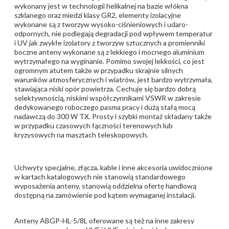
wykonany jest w technologii helikalnej na bazie włókna
szklanego oraz miedzi klasy GR2, elementy izolacyjne
wykonane są z tworzyw wysoko-ciśnieniowych i udaro-
odpornych, nie podlegają degradacji pod wpływem temperatur
i UV jak zwykłe izolatory z tworzyw sztucznych a promienniki
boczne anteny wykonane są z lekkiego i mocnego aluminium
wytrzymałego na wyginanie. Pomimo swojej lekkości, co jest
ogromnym atutem także w przypadku skrajnie silnych
warunków atmosferycznych i wiatrów, jest bardzo wytrzymała,
stawiająca niski opór powietrza. Cechuje się bardzo dobrą
selektywnością, niskimi współczynnikami VSWR w zakresie
dedykowanego roboczego pasma pracy i dużą stałą mocą
nadawczą do 300 W TX. Prosty i szybki montaż składany także
w przypadku czasowych łączności terenowych lub
kryzysowych na masztach teleskopowych.
Uchwyty specjalne, złącza, kable i inne akcesoria uwidocznione
w kartach katalogowych nie stanowią standardowego
wyposażenia anteny, stanowią oddzielna ofertę handlową
dostępną na zamówienie pod kątem wymaganej instalacji.
Anteny ABGP-HL-5/8L oferowane są też na inne zakresy