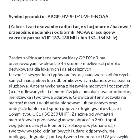
Symbol produktu : ABGP-HV-S-1/4L-VHF-NOAA
(Zakres i zastosowanie: radiostacje stacjonarne / bazowe /
przenośne, nadajniki i odbiorniki NOAA pracujące w
zakresie pasma VHF 137~138 MHz lub 162~164 MHz)
Bardzo solidna antena bazowa klasy GP DX z 3-ma
przeciwwagami w układzie 45 stopni z możliwością obrotu
dedykowana dla lokalnych i dalekosiężnych
łączności, wszystkich typów radiostacji nadawczo-odbiorczych,
samych nadajników lub odbiorników w tym skanerów na pasma
służbowe. Antena wykonana z niezwykle mocnych i toczonych
( a nie odlewanych ! ) elementów jak aluminium kwaso-odporne,
nierdzewka i tworzywa udarowe. Głowica anteny pozwala na
montaż masztu w układzie pionowym lub poziomym oraz
podejście kablem od spodu poprzez długie gwinto-złącze fi
16mm, typu UC1 ( SO239 UHF ). Zależnie od wymagań
montażowych przeciwwagi można obracać o 360 stopni
względem uchwytu. Elementy izolacyjne wykonane są z
tworzyw wysoko-ciśnieniowych i udaro-odpornych, nie
podlegają degradacji pod wpływem temperatur i UV jak zwykle