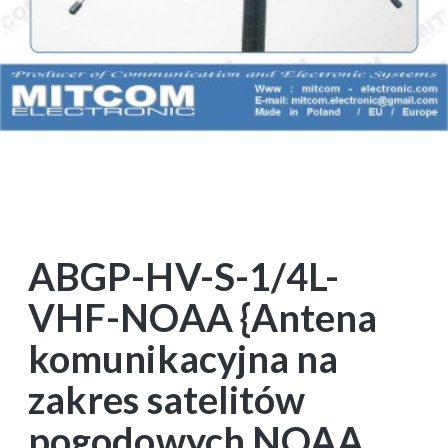
ABGP-HV-S-1/4L-
VHF-NOAA {Antena
komunikacyjna na
zakres satelitów
pogodowych NOAA