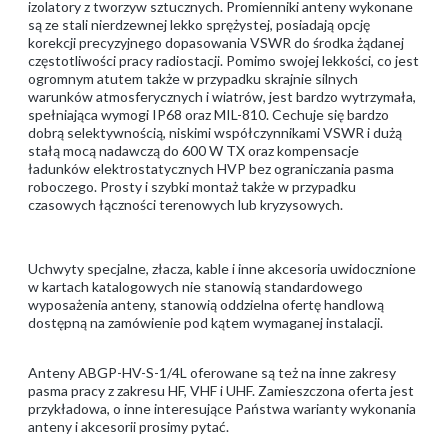
izolatory z tworzyw sztucznych. Promienniki anteny wykonane
są ze stali nierdzewnej lekko sprężystej, posiadają opcję
korekcji precyzyjnego dopasowania VSWR do środka żądanej
częstotliwości pracy radiostacji. Pomimo swojej lekkości, co jest
ogromnym atutem także w przypadku skrajnie silnych
warunków atmosferycznych i wiatrów, jest bardzo wytrzymała,
spełniająca wymogi IP68 oraz MIL-810. Cechuje się bardzo
dobrą selektywnością, niskimi współczynnikami VSWR i dużą
stałą mocą nadawczą do 600 W TX oraz kompensacje
ładunków elektrostatycznych HVP bez ograniczania pasma
roboczego. Prosty i szybki montaż także w przypadku
czasowych łączności terenowych lub kryzysowych.
Uchwyty specjalne, złacza, kable i inne akcesoria uwidocznione
w kartach katalogowych nie stanowią standardowego
wyposażenia anteny, stanowią oddzielna ofertę handlową
dostępną na zamówienie pod kątem wymaganej instalacji.
Anteny ABGP-HV-S-1/4L oferowane są też na inne zakresy
pasma pracy z zakresu HF, VHF i UHF. Zamieszczona oferta jest
przykładowa, o inne interesujące Państwa warianty wykonania
anteny i akcesorii prosimy pytać.