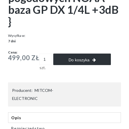
baza GP DX 1/4L +3dB
}
Wysyłka w:
7 dni
Cena:
499,00 ZŁ
Do koszyka
szt.
Producent:
MITCOM-
ELECTRONIC
Opis
Bezpieczeństwo