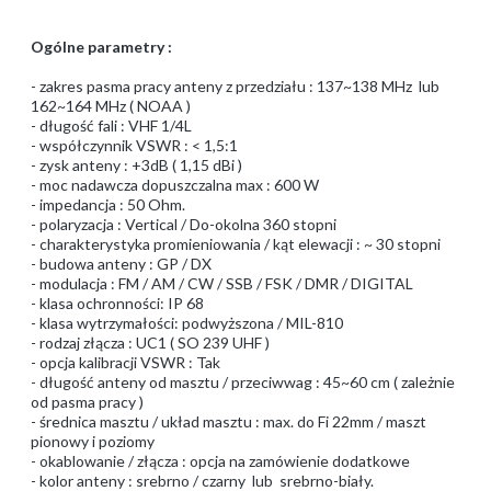
Ogólne parametry :
- zakres pasma pracy anteny z przedziału : 137~138 MHz lub
162~164 MHz ( NOAA )
- długość fali : VHF 1/4L
- współczynnik VSWR : < 1,5:1
- zysk anteny : +3dB ( 1,15 dBi )
- moc nadawcza dopuszczalna max : 600 W
- impedancja : 50 Ohm.
- polaryzacja : Vertical / Do-okolna 360 stopni
- charakterystyka promieniowania / kąt elewacji : ~ 30 stopni
- budowa anteny : GP / DX
- modulacja : FM / AM / CW / SSB / FSK / DMR / DIGITAL
- klasa ochronności: IP 68
- klasa wytrzymałości: podwyższona / MIL-810
- rodzaj złącza : UC1 ( SO 239 UHF )
- opcja kalibracji VSWR : Tak
- długość anteny od masztu / przeciwwag : 45~60 cm ( zależnie
od pasma pracy )
- średnica masztu / układ masztu : max. do Fi 22mm / maszt
pionowy i poziomy
- okablowanie / złącza : opcja na zamówienie dodatkowe
- kolor anteny : srebrno / czarny lub srebrno-biały.