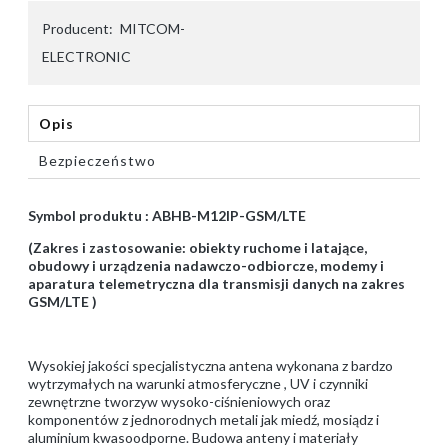
Producent:
MITCOM-
ELECTRONIC
Opis
Bezpieczeństwo
Symbol produktu : ABHB-M12IP-GSM/LTE
(Zakres i zastosowanie: obiekty ruchome i latające,
obudowy i urządzenia nadawczo-odbiorcze, modemy i
aparatura telemetryczna dla transmisji danych na zakres
GSM/LTE )
Wysokiej jakości specjalistyczna antena wykonana z bardzo
wytrzymałych na warunki atmosferyczne , UV i czynniki
zewnętrzne tworzyw wysoko-ciśnieniowych oraz
komponentów z jednorodnych metali jak miedź, mosiądz i
aluminium kwasoodporne. Budowa anteny i materiały