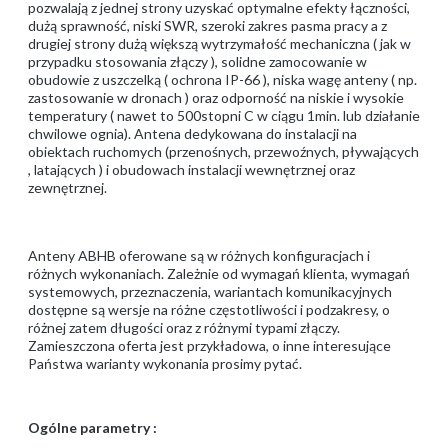
pozwalają z jednej strony uzyskać optymalne efekty łączności,
dużą sprawność, niski SWR, szeroki zakres pasma pracy a z
drugiej strony dużą większą wytrzymałość mechaniczna ( jak w
przypadku stosowania złączy ), solidne zamocowanie w
obudowie z uszczelką ( ochrona IP-66 ), niska wagę anteny ( np.
zastosowanie w dronach ) oraz odporność na niskie i wysokie
temperatury ( nawet to 500stopni C w ciągu 1min. lub działanie
chwilowe ognia). Antena dedykowana do instalacji na
obiektach ruchomych (przenośnych, przewoźnych, pływających
, latających ) i obudowach instalacji wewnętrznej oraz
zewnętrznej.
Anteny ABHB oferowane są w różnych konfiguracjach i
różnych wykonaniach. Zależnie od wymagań klienta, wymagań
systemowych, przeznaczenia, wariantach komunikacyjnych
dostępne są wersje na różne częstotliwości i podzakresy, o
różnej zatem długości oraz z różnymi typami złączy.
Zamieszczona oferta jest przykładowa, o inne interesujące
Państwa warianty wykonania prosimy pytać.
Ogólne parametry :