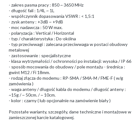
- zakres pasma pracy : 850 ~ 3650 MHz
- długość fali : 1/4L ~ 1L
- współczynnik dopasowania VSWR : < 1,5:1
- zysk anteny : +3dB ~ +9dB
- moc nadawcza : 50 W max.
- polaryzacja : Vertical / Horizontal
- typ / charakterystyka : Do-okólna
- typ przeciwwagi : zalecana przeciwwaga w postaci obudowy
metalowej
- zastosowanie : specjalistyczne
- klasa wytrzymałości / ochronności po instalacji: wysoka / IP 66
- sposób mocowania do obudowy / pole montażu - średnica :
gwint M12 / Fi 18mm.
- rodzaj złącza do modemu : RP-SMA / SMA-M / FME-F ( w/g
zamówienia )
- waga anteny / długość kabla do modemu / długość anteny :
~15g / ~ 50cm. / ~ 10cm.
- kolor : czarny ( lub opcjonalnie na zamówienie biały )
Pozostałe warianty, szczegóły, dane techniczne i montażowe w
zamieszczonej karcie katalogowej.