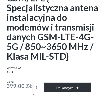
Specjalistyczna antena
instalacyjna do
modemów i transmisji
danych GSM-LTE-4G-
5G / 850~3650 MHz /
Klasa MIL-STD}
Wysyłka w:
7 dni
Cena:
399,00 ZŁ
Do koszyka
szt.