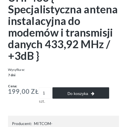
Specjalistyczna antena
instalacyjna do
modemów i transmisji
danych 433,92 MHz /
+3dB }
Wysyłka w:
7 dni
Cena:
199,00 ZŁ
Do koszyka
szt.
Producent:
MITCOM-