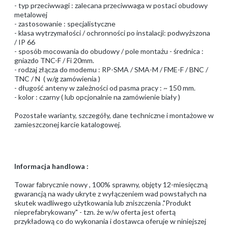
- typ przeciwwagi : zalecana przeciwwaga w postaci obudowy
metalowej
- zastosowanie : specjalistyczne
- klasa wytrzymałości / ochronności po instalacji: podwyższona
/ IP 66
- sposób mocowania do obudowy / pole montażu - średnica :
gniazdo TNC-F / Fi 20mm.
- rodzaj złącza do modemu : RP-SMA / SMA-M / FME-F / BNC /
TNC / N ( w/g zamówienia )
- długość anteny w zależności od pasma pracy : ~ 150 mm.
- kolor : czarny ( lub opcjonalnie na zamówienie biały )
Pozostałe warianty, szczegóły, dane techniczne i montażowe w
zamieszczonej karcie katalogowej.
Informacja handlowa :
Towar fabrycznie nowy , 100% sprawny, objęty 12-miesięczną
gwarancją na wady ukryte z wyłączeniem wad powstałych na
skutek wadliwego użytkowania lub zniszczenia ."Produkt
nieprefabrykowany" - tzn. że w/w oferta jest ofertą
przykładową co do wykonania i dostawca oferuje w niniejszej