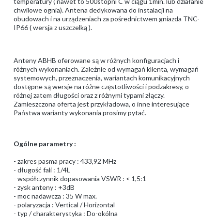
temperatury ( nawet to 500stopni C w ciągu 1min. lub działanie
chwilowe ognia). Antena dedykowana do instalacji na
obudowach i na urządzeniach za pośrednictwem gniazda TNC-
IP66 ( wersja z uszczelką ).
Anteny ABHB oferowane są w różnych konfiguracjach i
różnych wykonaniach. Zależnie od wymagań klienta, wymagań
systemowych, przeznaczenia, wariantach komunikacyjnych
dostępne są wersje na różne częstotliwości i podzakresy, o
różnej zatem długości oraz z różnymi typami złączy.
Zamieszczona oferta jest przykładowa, o inne interesujące
Państwa warianty wykonania prosimy pytać.
Ogólne parametry :
- zakres pasma pracy : 433,92 MHz
- długość fali : 1/4L
- współczynnik dopasowania VSWR : < 1,5:1
- zysk anteny : +3dB
- moc nadawcza : 35 W max.
- polaryzacja : Vertical / Horizontal
- typ / charakterystyka : Do-okólna