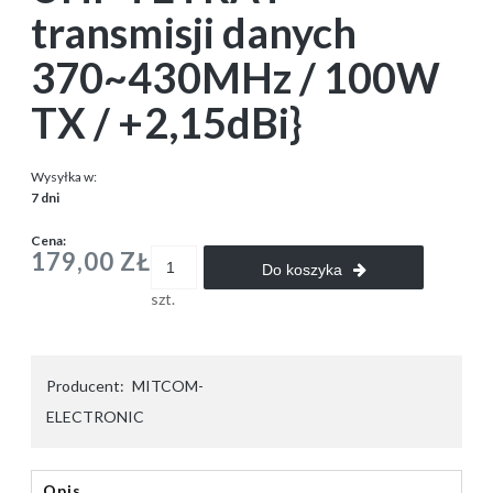
transmisji danych
370~430MHz / 100W
TX / +2,15dBi}
Wysyłka w:
7 dni
Cena:
179,00 ZŁ
Do koszyka
szt.
Producent:
MITCOM-
ELECTRONIC
Opis