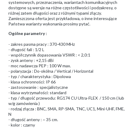
systemowych, przeznaczenia, wariantach komunikacyjnych
dostępne są wersje na różne częstotliwości i podzakresy, o
różnej zatem długości oraz z różnymi typami złączy.
Zamieszczona oferta jest przykładowa, o inne interesujące
Państwa warianty wykonania prosimy pytać.
Ogólne parametry :
- zakres pasma pracy : 370-430 MHz
- długość fali : 1/2 L
- współczynnik dopasowania VSWR : < 2,0:1
- zysk anteny : +2,15 dBi
- moc nadawcza PEP : 100 W max.
- polaryzacja : Do-okólna / Vertical / Horizontal
- typ / charakterystyka : Dipolowa
- klasa ochronności: IP 66
- zastosowanie : specjalistyczne
- klasa wytrzymałości: standard
- typ / długość przewodu: RG174 CU Ultra-FLEX / 150 cm ( lub
w/g zamówienia )
- rodzaj złącza : BNC, SMA, RP-SMA, TNC, UC1, Mini-UHF, FME,
N
- długość anteny : ~ 35 cm.
- kolor : czarny