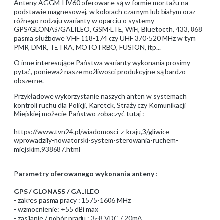
Anteny AGGM-HV60 oferowane są w formie montażu na
podstawie magnesowej, w kolorach czarnym lub białym oraz
różnego rodzaju warianty w oparciu o systemy
GPS/GLONAS/GALILEO, GSM-LTE, WiFi, Bluetooth, 433, 868
pasma służbowe VHF 118-174 czy UHF 370-520 MHz w tym
PMR, DMR, TETRA, MOTOTRBO, FUSION, itp...
O inne interesujące Państwa warianty wykonania prosimy
pytać, ponieważ nasze możliwości produkcyjne są bardzo
obszerne.
Przykładowe wykorzystanie naszych anten w systemach
kontroli ruchu dla Policji, Karetek, Straży czy Komunikacji
Miejskiej możecie Państwo zobaczyć tutaj :
https://www.tvn24.pl/wiadomosci-z-kraju,3/gliwice-
wprowadzily-nowatorski-system-sterowania-ruchem-
miejskim,938687.html
P
arametry oferowanego wykonania anteny
:
GPS / GLONASS / GALILEO
- zakres pasma pracy : 1575-1606 MHz
- wzmocnienie: +55 dBi max
- zasilanie / pobór prądu : 3~8 VDC / 20mA