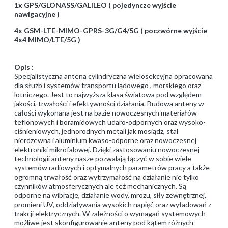
1x GPS/GLONASS/GALILEO ( pojedyncze wyjście
nawigacyjne )
4x GSM-LTE-MIMO-GPRS-3G/G4/5G ( poczwórne wyjście
4x4 MIMO/LTE/5G )
Opis :
Specjalistyczna antena cylindryczna wielosekcyjna opracowana
dla służb i systemów transportu lądowego , morskiego oraz
lotniczego. Jest to najwyższa klasa światowa pod względem
jakości, trwałości i efektywności działania. Budowa anteny w
całości wykonana jest na bazie nowoczesnych materiałów
teflonowych i boramidowych udaro-odpornych oraz wysoko-
ciśnieniowych, jednorodnych metali jak mosiądz, stal
nierdzewna i aluminium kwaso-odporne oraz nowoczesnej
elektroniki mikrofalowej. Dzięki zastosowaniu nowoczesnej
technologii anteny nasze pozwalają łączyć w sobie wiele
systemów radiowych i optymalnych parametrów pracy a także
ogromną trwałość oraz wytrzymałość na działanie nie tylko
czynników atmosferycznych ale też mechanicznych. Są
odporne na wibracje, działanie wody, mrozu, siły zewnętrznej,
promieni UV, oddziaływania wysokich napięć oraz wyładowań z
trakcji elektrycznych. W zależności o wymagań systemowych
możliwe jest skonfigurowanie anteny pod kątem różnych