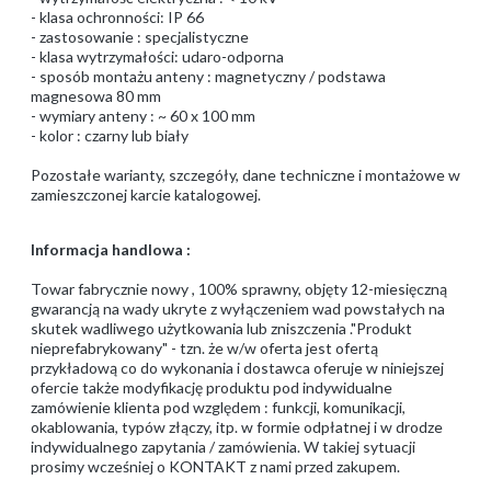
- klasa ochronności: IP 66
- zastosowanie : specjalistyczne
- klasa wytrzymałości: udaro-odporna
- sposób montażu anteny : magnetyczny / podstawa
magnesowa 80 mm
- wymiary anteny : ~ 60 x 100 mm
- kolor : czarny lub biały
Pozostałe warianty, szczegóły, dane techniczne i montażowe w
zamieszczonej karcie katalogowej.
Informacja handlowa :
Towar fabrycznie nowy , 100% sprawny, objęty 12-miesięczną
gwarancją na wady ukryte z wyłączeniem wad powstałych na
skutek wadliwego użytkowania lub zniszczenia ."Produkt
nieprefabrykowany" - tzn. że w/w oferta jest ofertą
przykładową co do wykonania i dostawca oferuje w niniejszej
ofercie także modyfikację produktu pod indywidualne
zamówienie klienta pod względem : funkcji, komunikacji,
okablowania, typów złączy, itp. w formie odpłatnej i w drodze
indywidualnego zapytania / zamówienia. W takiej sytuacji
prosimy wcześniej o KONTAKT z nami przed zakupem.