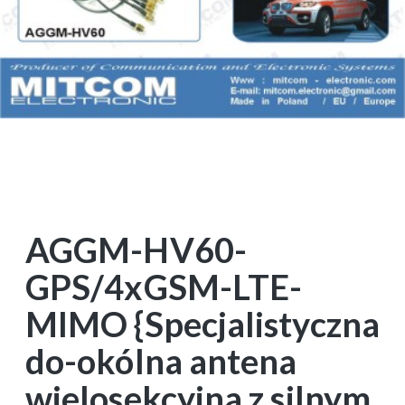
AGGM-HV60-
GPS/4xGSM-LTE-
MIMO {Specjalistyczna
do-okólna antena
wielosekcyjna z silnym