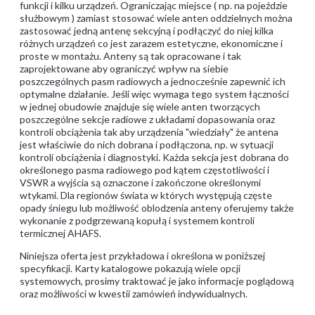
funkcji i kilku urządzeń. Ograniczając miejsce ( np. na pojeździe
służbowym ) zamiast stosować wiele anten oddzielnych można
zastosować jedną antenę sekcyjną i podłączyć do niej kilka
różnych urządzeń co jest zarazem estetyczne, ekonomiczne i
proste w montażu. Anteny są tak opracowane i tak
zaprojektowane aby ograniczyć wpływ na siebie
poszczególnych pasm radiowych a jednocześnie zapewnić ich
optymalne działanie. Jeśli więc wymaga tego system łączności
w jednej obudowie znajduje się wiele anten tworzących
poszczególne sekcje radiowe z układami dopasowania oraz
kontroli obciążenia tak aby urządzenia "wiedziały" że antena
jest właściwie do nich dobrana i podłączona, np. w sytuacji
kontroli obciążenia i diagnostyki. Każda sekcja jest dobrana do
określonego pasma radiowego pod kątem częstotliwości i
VSWR a wyjścia są oznaczone i zakończone określonymi
wtykami. Dla regionów świata w których występują częste
opady śniegu lub możliwość oblodzenia anteny oferujemy także
wykonanie z podgrzewaną kopułą i systemem kontroli
termicznej AHAFS.
Niniejsza oferta jest przykładowa i określona w poniższej
specyfikacji. Karty katalogowe pokazują wiele opcji
systemowych, prosimy traktować je jako informacje poglądową
oraz możliwości w kwestii zamówień indywidualnych.