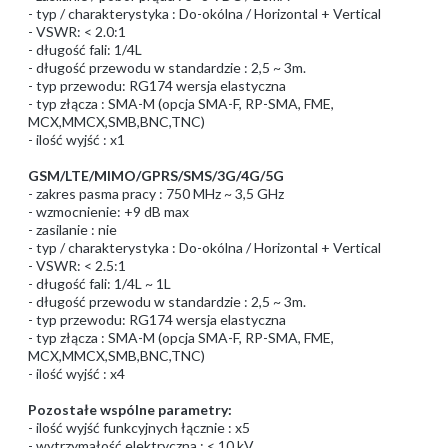
- typ / charakterystyka : Do-okólna / Horizontal + Vertical
- VSWR: < 2.0:1
- długość fali: 1/4L
- długość przewodu w standardzie : 2,5 ~ 3m.
- typ przewodu: RG174 wersja elastyczna
- typ złącza : SMA-M (opcja SMA-F, RP-SMA, FME,
MCX,MMCX,SMB,BNC,TNC)
- ilość wyjść : x1
GSM/LTE/MIMO/GPRS/SMS/3G/4G/5G
- zakres pasma pracy : 750 MHz ~ 3,5 GHz
- wzmocnienie: +9 dB max
- zasilanie : nie
- typ / charakterystyka : Do-okólna / Horizontal + Vertical
- VSWR: < 2.5:1
- długość fali: 1/4L ~ 1L
- długość przewodu w standardzie : 2,5 ~ 3m.
- typ przewodu: RG174 wersja elastyczna
- typ złącza : SMA-M (opcja SMA-F, RP-SMA, FME,
MCX,MMCX,SMB,BNC,TNC)
- ilość wyjść : x4
Pozostałe wspólne parametry:
- ilość wyjść funkcyjnych łącznie : x5
- wytrzymałość elektryczna : < 10 kV