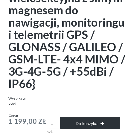
magnesem do
nawigacji, monitoringu
i telemetrii GPS /
GLONASS / GALILEO /
GSM-LTE- 4x4 MIMO /
3G-4G-5G / +55dBi /
IP66}
Wysyłka w:
7 dni
Cena:
1 199,00 ZŁ
Do koszyka
szt.