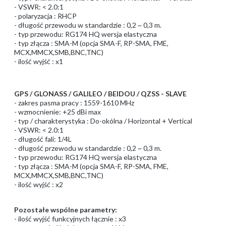
- VSWR: < 2.0:1
- polaryzacja : RHCP
- długość przewodu w standardzie : 0,2 ~ 0,3 m.
- typ przewodu: RG174 HQ wersja elastyczna
- typ złącza : SMA-M (opcja SMA-F, RP-SMA, FME,
MCX,MMCX,SMB,BNC,TNC)
- ilość wyjść : x1
GPS / GLONASS / GALILEO / BEIDOU / QZSS - SLAVE
- zakres pasma pracy : 1559-1610 MHz
- wzmocnienie: +25 dBi max
- typ / charakterystyka : Do-okólna / Horizontal + Vertical
- VSWR: < 2.0:1
- długość fali: 1/4L
- długość przewodu w standardzie : 0,2 ~ 0,3 m.
- typ przewodu: RG174 HQ wersja elastyczna
- typ złącza : SMA-M (opcja SMA-F, RP-SMA, FME,
MCX,MMCX,SMB,BNC,TNC)
- ilość wyjść : x2
Pozostałe wspólne parametry:
- ilość wyjść funkcyjnych łącznie : x3