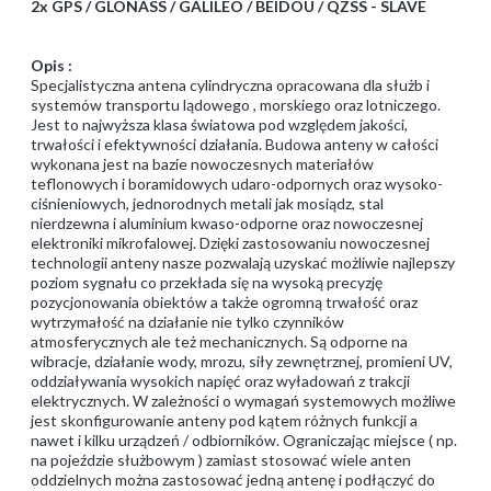
2x GPS / GLONASS / GALILEO / BEIDOU / QZSS - SLAVE
Opis :
Specjalistyczna antena cylindryczna opracowana dla służb i
systemów transportu lądowego , morskiego oraz lotniczego.
Jest to najwyższa klasa światowa pod względem jakości,
trwałości i efektywności działania. Budowa anteny w całości
wykonana jest na bazie nowoczesnych materiałów
teflonowych i boramidowych udaro-odpornych oraz wysoko-
ciśnieniowych, jednorodnych metali jak mosiądz, stal
nierdzewna i aluminium kwaso-odporne oraz nowoczesnej
elektroniki mikrofalowej. Dzięki zastosowaniu nowoczesnej
technologii anteny nasze pozwalają uzyskać możliwie najlepszy
poziom sygnału co przekłada się na wysoką precyzję
pozycjonowania obiektów a także ogromną trwałość oraz
wytrzymałość na działanie nie tylko czynników
atmosferycznych ale też mechanicznych. Są odporne na
wibracje, działanie wody, mrozu, siły zewnętrznej, promieni UV,
oddziaływania wysokich napięć oraz wyładowań z trakcji
elektrycznych. W zależności o wymagań systemowych możliwe
jest skonfigurowanie anteny pod kątem różnych funkcji a
nawet i kilku urządzeń / odbiorników. Ograniczając miejsce ( np.
na pojeździe służbowym ) zamiast stosować wiele anten
oddzielnych można zastosować jedną antenę i podłączyć do