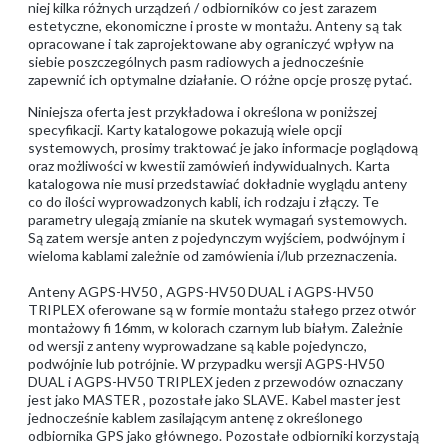
niej kilka różnych urządzeń / odbiorników co jest zarazem
estetyczne, ekonomiczne i proste w montażu. Anteny są tak
opracowane i tak zaprojektowane aby ograniczyć wpływ na
siebie poszczególnych pasm radiowych a jednocześnie
zapewnić ich optymalne działanie. O różne opcje proszę pytać.
Niniejsza oferta jest przykładowa i określona w poniższej
specyfikacji. Karty katalogowe pokazują wiele opcji
systemowych, prosimy traktować je jako informacje poglądową
oraz możliwości w kwestii zamówień indywidualnych. Karta
katalogowa nie musi przedstawiać dokładnie wyglądu anteny
co do ilości wyprowadzonych kabli, ich rodzaju i złączy. Te
parametry ulegają zmianie na skutek wymagań systemowych.
Są zatem wersje anten z pojedynczym wyjściem, podwójnym i
wieloma kablami zależnie od zamówienia i/lub przeznaczenia.
Anteny AGPS-HV50 , AGPS-HV50 DUAL i AGPS-HV50
TRIPLEX oferowane są w formie montażu stałego przez otwór
montażowy fi 16mm, w kolorach czarnym lub białym. Zależnie
od wersji z anteny wyprowadzane są kable pojedynczo,
podwójnie lub potrójnie. W przypadku wersji AGPS-HV50
DUAL i AGPS-HV50 TRIPLEX jeden z przewodów oznaczany
jest jako MASTER , pozostałe jako SLAVE. Kabel master jest
jednocześnie kablem zasilającym antenę z określonego
odbiornika GPS jako głównego. Pozostałe odbiorniki korzystają