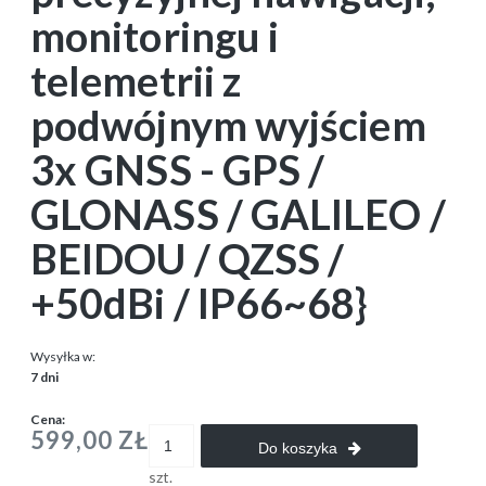
monitoringu i
telemetrii z
podwójnym wyjściem
3x GNSS - GPS /
GLONASS / GALILEO /
BEIDOU / QZSS /
+50dBi / IP66~68}
Wysyłka w:
7 dni
Cena:
599,00 ZŁ
Do koszyka
szt.