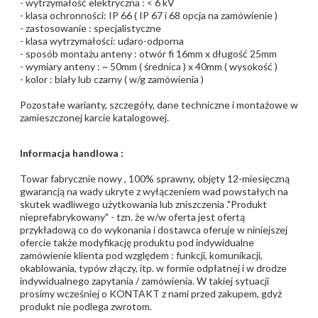
- wytrzymałość elektryczna : < 6 kV
- klasa ochronności: IP 66 ( IP 67 i 68 opcja na zamówienie )
- zastosowanie : specjalistyczne
- klasa wytrzymałości: udaro-odporna
- sposób montażu anteny : otwór fi 16mm x długość 25mm
- wymiary anteny : ~ 50mm ( średnica ) x 40mm ( wysokość )
- kolor : biały lub czarny ( w/g zamówienia )
Pozostałe warianty, szczegóły, dane techniczne i montażowe w
zamieszczonej karcie katalogowej.
Informacja handlowa :
Towar fabrycznie nowy , 100% sprawny, objęty 12-miesięczną
gwarancją na wady ukryte z wyłączeniem wad powstałych na
skutek wadliwego użytkowania lub zniszczenia ."Produkt
nieprefabrykowany" - tzn. że w/w oferta jest ofertą
przykładową co do wykonania i dostawca oferuje w niniejszej
ofercie także modyfikację produktu pod indywidualne
zamówienie klienta pod względem : funkcji, komunikacji,
okablowania, typów złączy, itp. w formie odpłatnej i w drodze
indywidualnego zapytania / zamówienia. W takiej sytuacji
prosimy wcześniej o KONTAKT z nami przed zakupem, gdyż
produkt nie podlega zwrotom.