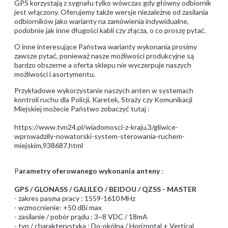
GPS korzystają z sygnału tylko wówczas gdy główny odbiornik
jest włączony. Oferujemy także wersje niezależne od zasilania
odbiorników jako warianty na zamówienia indywidualne,
podobnie jak inne długości kabli czy złącza, o co proszę pytać.
O inne interesujące Państwa warianty wykonania prosimy
zawsze pytać, ponieważ nasze możliwości produkcyjne są
bardzo obszerne a oferta sklepu nie wyczerpuje naszych
możliwości i asortymentu.
Przykładowe wykorzystanie naszych anten w systemach
kontroli ruchu dla Policji, Karetek, Straży czy Komunikacji
Miejskiej możecie Państwo zobaczyć tutaj :
https://www.tvn24.pl/wiadomosci-z-kraju,3/gliwice-
wprowadzily-nowatorski-system-sterowania-ruchem-
miejskim,938687.html
P
arametry oferowanego wykonania anteny
:
GPS / GLONASS / GALILEO / BEIDOU / QZSS - MASTER
- zakres pasma pracy : 1559-1610 MHz
- wzmocnienie: +50 dBi max
- zasilanie / pobór prądu : 3~8 VDC / 18mA
- typ / charakterystyka : Do-okólna / Horizontal + Vertical