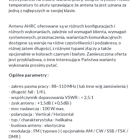
temperatury to atuty sprawiające że antena ta jest uznana za
jedną z najlepszych w swojej klasie.
Anteny AHRC oferowane są w różnych konfiguracjach i
różnych wykonaniach, zależnie od wymagań klienta, wymagań
systemowych, przeznaczenia, wariantach komunikacyjnych
dostępne są wersje na różne częstotliwości i podzakresy, o
różnej zatem długości, z różnymi typami złączy a także
opcjonalnie w kolorach czarnym i białym. Zamieszczona oferta
jest przykładowa, o inne interesujące Państwa warianty
wykonania prosimy pytać.
Ogólne parametry :
- zakres pasma pracy : 88~110 MHz ( lub inne w/g zamówienia )
- długość fali : 1/4 L
- współczynnik dopasowania VSWR : < 2,5:1
- zysk anteny : +1,5dB ( +0,5dBi )
- moc nadawcza : 100 W max.
- polaryzacja : Vertical / Horizontal
- typ / charakterystyka : helikalna
- budowa anteny : elastyczna
- modulacja : FM ( typowo ) ( opcjonalnie AM / CW / SSB / FSK /
DMR )