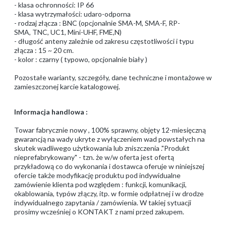
- klasa ochronności: IP 66
- klasa wytrzymałości: udaro-odporna
- rodzaj złącza : BNC (opcjonalnie SMA-M, SMA-F, RP-
SMA, TNC, UC1, Mini-UHF, FME,N)
- długość anteny zależnie od zakresu częstotliwości i typu
złącza : 15 ~ 20 cm.
- kolor : czarny ( typowo, opcjonalnie biały )
Pozostałe warianty, szczegóły, dane techniczne i montażowe w
zamieszczonej karcie katalogowej.
Informacja handlowa :
Towar fabrycznie nowy , 100% sprawny, objęty 12-miesięczną
gwarancją na wady ukryte z wyłączeniem wad powstałych na
skutek wadliwego użytkowania lub zniszczenia ."Produkt
nieprefabrykowany" - tzn. że w/w oferta jest ofertą
przykładową co do wykonania i dostawca oferuje w niniejszej
ofercie także modyfikację produktu pod indywidualne
zamówienie klienta pod względem : funkcji, komunikacji,
okablowania, typów złączy, itp. w formie odpłatnej i w drodze
indywidualnego zapytania / zamówienia. W takiej sytuacji
prosimy wcześniej o KONTAKT z nami przed zakupem.