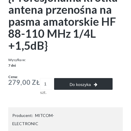
antena przenośna na
pasma amatorskie HF
88-110 MHz 1/4L
+1,5dB}
Wysyłka w:
7 dni
Cena:
279,00 ZŁ
Do koszyka
szt.
Producent:
MITCOM-
ELECTRONIC