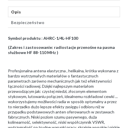
Opis
Bezpieczeństwo
Symbol produktu : AHRC-1/4L-HF100
(Zakres i zastosowanie: radiostacje przenośne na pasma
służbowe HF 88-110 MHz )
Profesjonalna antena elastyczna , helikalna, krótka wykonana z
bardzo wytrzymałych materiałów o fantastycznych
parametrach zarówno mechanicznych jak też efektywności
łączności radiowej. Dzięki najlepszym materiałom
przewodzącym jak: czystej miedzi, złoconym elementom
stykowym, lutowaniu połączeń, idealnemu rozkładowi cewki ...
wykorzystujemy możliwości radia w sposób optymalny a przez
to nierzadko dużo lepsze efekty zasięgu i odbioru niż w
przypadku podstawowych anten oferowanych w zestawach
fabrycznych. Niski poziom szumu pasywnego, duża
kolinearność, selektywność, niski współczynnik VSWR,
wytrzymałość na trudne warunki pracy, skrajnie wysokie i niskie