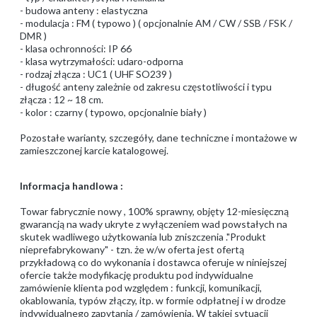
- budowa anteny : elastyczna
- modulacja : FM ( typowo ) ( opcjonalnie AM / CW / SSB / FSK /
DMR )
- klasa ochronności: IP 66
- klasa wytrzymałości: udaro-odporna
- rodzaj złącza : UC1 ( UHF SO239 )
- długość anteny zależnie od zakresu częstotliwości i typu
złącza : 12 ~ 18 cm.
- kolor : czarny ( typowo, opcjonalnie biały )
Pozostałe warianty, szczegóły, dane techniczne i montażowe w
zamieszczonej karcie katalogowej.
Informacja handlowa :
Towar fabrycznie nowy , 100% sprawny, objęty 12-miesięczną
gwarancją na wady ukryte z wyłączeniem wad powstałych na
skutek wadliwego użytkowania lub zniszczenia ."Produkt
nieprefabrykowany" - tzn. że w/w oferta jest ofertą
przykładową co do wykonania i dostawca oferuje w niniejszej
ofercie także modyfikację produktu pod indywidualne
zamówienie klienta pod względem : funkcji, komunikacji,
okablowania, typów złączy, itp. w formie odpłatnej i w drodze
indywidualnego zapytania / zamówienia. W takiej sytuacji