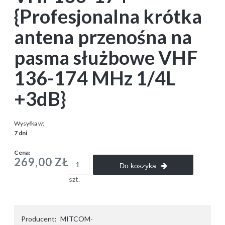
{Profesjonalna krótka
antena przenośna na
pasma służbowe VHF
136-174 MHz 1/4L
+3dB}
Wysyłka w:
7 dni
Cena:
269,00 ZŁ
Do koszyka
szt.
Producent:
MITCOM-