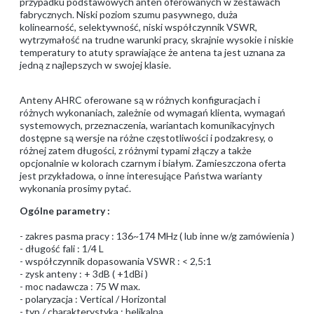
przypadku podstawowych anten oferowanych w zestawach
fabrycznych. Niski poziom szumu pasywnego, duża
kolinearność, selektywność, niski współczynnik VSWR,
wytrzymałość na trudne warunki pracy, skrajnie wysokie i niskie
temperatury to atuty sprawiające że antena ta jest uznana za
jedną z najlepszych w swojej klasie.
Anteny AHRC oferowane są w różnych konfiguracjach i
różnych wykonaniach, zależnie od wymagań klienta, wymagań
systemowych, przeznaczenia, wariantach komunikacyjnych
dostępne są wersje na różne częstotliwości i podzakresy, o
różnej zatem długości, z różnymi typami złączy a także
opcjonalnie w kolorach czarnym i białym. Zamieszczona oferta
jest przykładowa, o inne interesujące Państwa warianty
wykonania prosimy pytać.
Ogólne parametry :
- zakres pasma pracy : 136~174 MHz ( lub inne w/g zamówienia )
- długość fali : 1/4 L
- współczynnik dopasowania VSWR : < 2,5:1
- zysk anteny : + 3dB ( +1dBi )
- moc nadawcza : 75 W max.
- polaryzacja : Vertical / Horizontal
- typ / charakterystyka : helikalna