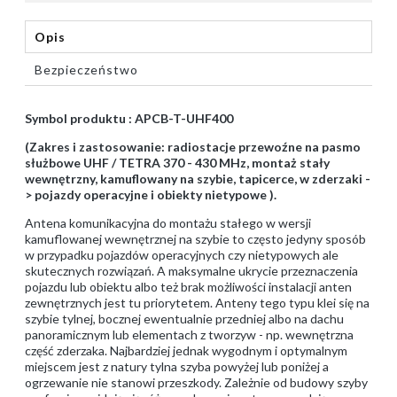
Opis
Bezpieczeństwo
Symbol produktu : APCB-T-UHF400
(Zakres i zastosowanie: radiostacje przewoźne na pasmo
służbowe UHF / TETRA 370 - 430 MHz, montaż stały
wewnętrzny, kamuflowany na szybie, tapicerce, w zderzaki -
> pojazdy operacyjne i obiekty nietypowe ).
Antena komunikacyjna do montażu stałego w wersji
kamuflowanej wewnętrznej na szybie to często jedyny sposób
w przypadku pojazdów operacyjnych czy nietypowych ale
skutecznych rozwiązań. A maksymalne ukrycie przeznaczenia
pojazdu lub obiektu albo też brak możliwości instalacji anten
zewnętrznych jest tu priorytetem. Anteny tego typu klei się na
szybie tylnej, bocznej ewentualnie przedniej albo na dachu
panoramicznym lub elementach z tworzyw - np. wewnętrzna
część zderzaka. Najbardziej jednak wygodnym i optymalnym
miejscem jest z natury tylna szyba powyżej lub poniżej a
ogrzewanie nie stanowi przeszkody. Zależnie od budowy szyby