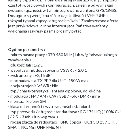
częstotliwościowych i konfiguracjach, zależnie od wymagań
systemu łączności, w tym zintegrowane z antena GPS/GNSS.
Dostępne są wersje na różne częstotliwości VHF i UHF, z
różnymi typami złączy i długościami kabli. Zamieszczona oferta
jest przykładowa, o inne interesujące Państwa warianty
wykonania i zakresy pasma prosimy pytać.
Ogólne parametry :
- zakres pasma pracy : 370-430 MHz ( lub w/g indywidualnego
zamówienia )
- długość fali : 1/2 L
- współczynnik dopasowania VSWR : < 2,0:1
- zysk anteny : +2,15 dBi
- moc nadawcza TX PEP dla UHF : 150 W max.
- opcja strojenia VSWR : Nie
- typ / charakterystyka : antena dipolowa, do-okólna
- modulacja : FM / AM / CW / SSB / FSK / DMR / inne
- montaż : klejony 3M
- klasa ochronności / wytrzymałości : standard
- typ przewodu / długość standardowa : RG 174 HQ ( 100% CU
) / 2,5 ~ 3 mb. ( lub w/g zam. )
- rodzaj złącza do radiostacji : BNC ( opcja - UC1 SO 239 UHF ,
SMA, TNC, Mini UHF, FME, N )