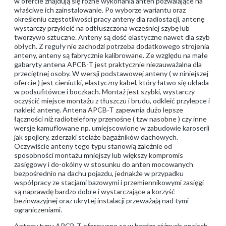
w ofercie znajdują się różne wykonania anten pozwalające na
właściwe ich zainstalowanie. Po wyborze wariantu oraz
określeniu częstotliwości pracy anteny dla radiostacji, antenę
wystarczy przykleić na odtłuszczona wcześniej szybę lub
tworzywo sztuczne. Anteny są dość elastyczne nawet dla szyb
obłych. Z reguły nie zachodzi potrzeba dodatkowego strojenia
anteny, anteny są fabrycznie kalibrowane. Ze względu na małe
gabaryty antena APCB-T jest praktycznie niezauważalna dla
przeciętnej osoby. W wersji podstawowej anteny ( w niniejszej
ofercie ) jest cieniutki, elastyczny kabel, który łatwo się układa
w podsufitówce i boczkach. Montaż jest szybki, wystarczy
oczyścić miejsce montażu z tłuszczu i brudu, odkleić przylepce i
nakleić antenę. Antena APCB-T zapewnia dużo lepsze
łączności niż radiotelefony przenośne ( tzw nasobne ) czy inne
wersje kamuflowane np. umiejscowione w zabudowie karoserii
jak spojlery, zderzaki stelaże bagażników dachowych.
Oczywiście anteny tego typu stanowią zależnie od
sposobności montażu mniejszy lub większy kompromis
zasięgowy i do-okólny w stosunku do anten mocowanych
bezpośrednio na dachu pojazdu, jednakże w przypadku
współpracy ze stacjami bazowymi i przemiennikowymi zasięgi
są naprawdę bardzo dobre i wystarczające a korzyść
bezinwazyjnej oraz ukrytej instalacji przeważają nad tymi
ograniczeniami.
Anteny typu APCB-T oferowane są w bardzo różnych opcjach