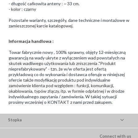
- długość całkowita anteny : ~ 33 cm.
- kolor : czarny
Pozostałe warianty, szczegóły, dane techniczne i montażowe w
zamieszczonej karcie katalogowej.
Informacja handlowa :
Towar fabrycznie nowy , 100% sprawny, objęty 12-miesięczną
gwarancją na wady ukryte z wyłączeniem wad powstałych na
skutek wadliwego użytkowania lub zniszczenia ."Produkt
nieprefabrykowany" - tzn. że w/w oferta jest ofertą
przykładową co do wykonania i dostawca oferuje w niniejszej
ofercie także modyfikację produktu pod indywidualne
zamówienie klienta pod względem : funkcji, komunikacji,
okablowania, typów złączy, itp. w formie odpłatnej i w drodze
indywidualnego zapytania / zamówienia. W takiej sytuacji
prosimy wcześniej o KONTAKT z nami przed zakupem.
Stopka
Connect with us