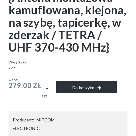
kamuflowana, klejona,
na szybę, tapicerkę, w
zderzak / TETRA /
UHF 370-430 MHz}
Wysyłka w:
7 dni
Cena:
279,00 ZŁ
Do koszyka
szt.
Producent:
MITCOM-
ELECTRONIC