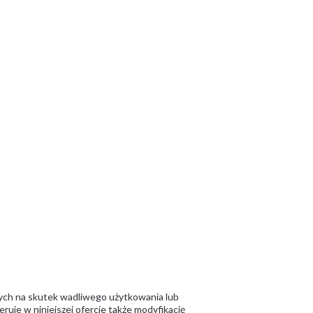
ych na skutek wadliwego użytkowania lub
ruje w niniejszej ofercie także modyfikację