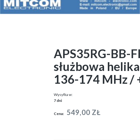
APS35RG-BB-FH
służbowa helik
136-174 MHz / 
Wysyłka w:
7 dni
549,00 ZŁ
Cena: