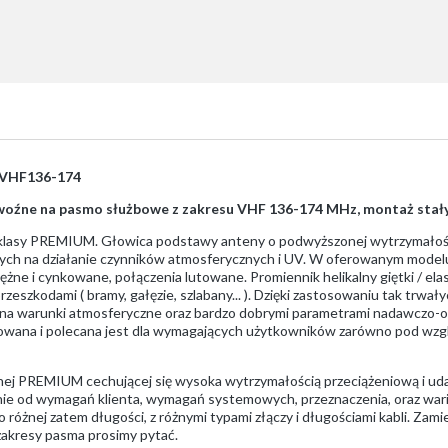
-VHF136-174
ewoźne na pasmo służbowe z zakresu VHF 136-174 MHz, montaż stały
klasy PREMIUM. Głowica podstawy anteny o podwyższonej wytrzymałośc
ych na działanie czynników atmosferycznych i UV. W oferowanym mode
iężne i cynkowane, połączenia lutowane. Promiennik helikalny giętki / e
eszkodami ( bramy, gałęzie, szlabany... ). Dzięki zastosowaniu tak trwa
na warunki atmosferyczne oraz bardzo dobrymi parametrami nadawczo-odb
osowana i polecana jest dla wymagających użytkowników zarówno pod wzgl
lnej PREMIUM cechującej się wysoka wytrzymałością przeciążeniową i u
żnie od wymagań klienta, wymagań systemowych, przeznaczenia, oraz wa
o różnej zatem długości, z różnymi typami złączy i długościami kabli. Zam
zakresy pasma prosimy pytać.