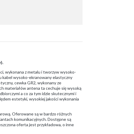
).
i, wykonana z metalu i tworzyw wysoko-
lu kabel wysoko-ekranowany elastyczny
lastyczny, cewka GR2, wykonany ze
łych materiałów antena ta cechuje się wysoką
iorczymi a co za tym idzie skutecznymi i
ędem estetyki, wysokiej jakości wykonania
darową. Oferowane są w bardzo różnych
riantach komunikacyjnych. Dostępne są
ieszczona oferta jest przykładowa, o inne