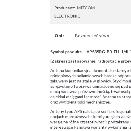
Producent:
MITCOM-
ELECTRONIC
Opis
Bezpieczeństwo
Symbol produktu : APS35RG-BB-FH-1/4L
(Zakres i zastosowanie: radiostacje prz
Antena komunikacyjna do montażu stałego 
ciśnieniowych poliamidowych bardzo odporn
zakuwany jest na stałe w głowicy. Styki mos
sprężystego tworzywa uginającego się pod prz
mocą nadawczą, niezawodnością, trwałością 
dalekimi zasięgami łączności. Antena ta st
oraz wytrzymałości mechanicznej.
Anteny typu APS należą do serii profesjona
opcjach montażowych i konfiguracjach zale
wersje na różne częstotliwości i podzakresy, 
interesujące Państwa warianty wykonania i 