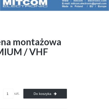
ena montażowa
EMIUM / VHF
szt.
Do koszyka