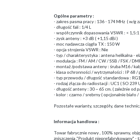
Ogólne parametry :
- zakres pasma pracy : 136 - 174 MHz ( w/g 
- długość fali : 1/4 L
- współczynnik dopasowania VSWR : < 1,5:1
- zysk anteny : +3 dB ( +1,15 dBi )
- moc nadawcza ciągła TX : 150 W
- opcja strojenia VSWR : Nie
- typ / charakterystyka : antena helikalna - e
- modulacja : FM / AM / CW / SSB / FSK / DMR
- montaż /podstawa anteny : śruba M16 / ka
- klasa ochronności / wytrzymałości : IP 68
- typ przewodu / długość standardowa : RG10
- rodzaj złącza do radiostacji : UC1 ( SO 23
- długość anteny : 30 ~ 65 cm. ( zależnie od 
- kolor : czarno / srebrny ( opcjonalnie biało /
Pozostałe warianty, szczegóły, dane techni
Informacja handlowa :
Towar fabrycznie nowy , 100% sprawny, obj
zniszczenia ."Produkt nieprefabrykowany" - t