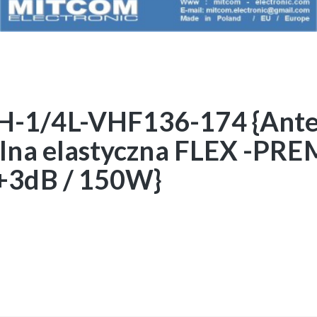
-1/4L-VHF136-174 {Ant
alna elastyczna FLEX -PR
+3dB / 150W}