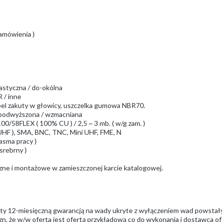
zamówienia )
lastyczna / do-okólna
 / inne
bel zakuty w głowicy, uszczelka gumowa NBR70.
 / podwyższona / wzmacniana
0/58FLEX ( 100% CU ) / 2,5 ~ 3 mb. ( w/g zam. )
9 UHF ), SMA, BNC, TNC, Mini UHF, FME, N
pasma pracy )
 srebrny )
czne i montażowe w zamieszczonej karcie katalogowej.
ęty 12-miesięczną gwarancją na wady ukryte z wyłączeniem wad powstał
zn. że w/w oferta jest ofertą przykładową co do wykonania i dostawca ofe