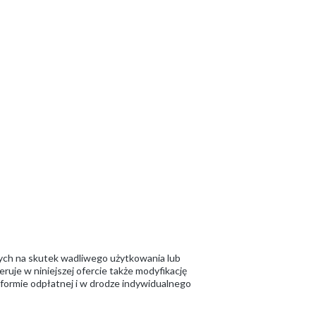
ych na skutek wadliwego użytkowania lub
ruje w niniejszej ofercie także modyfikację
w formie odpłatnej i w drodze indywidualnego