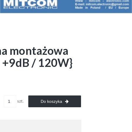
na montażowa
 +9dB / 120W}
szt.
Do koszyka