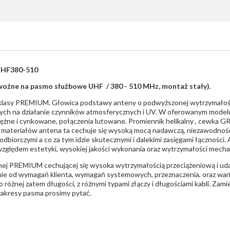
UHF380-510
ewoźne na pasmo służbowe UHF / 380 - 510 MHz, montaż stały).
klasy PREMIUM. Głowica podstawy anteny o podwyższonej wytrzymałośc
ych na działanie czynników atmosferycznych i UV. W oferowanym mode
siężne i cynkowane, połączenia lutowane. Promiennik helikalny , cewka 
h materiałów antena ta cechuje się wysoką mocą nadawczą, niezawodnośc
biorczymi a co za tym idzie skutecznymi i dalekimi zasięgami łączności. 
lędem estetyki, wysokiej jakości wykonania oraz wytrzymałości mechan
lnej PREMIUM cechującej się wysoka wytrzymałością przeciążeniową i u
żnie od wymagań klienta, wymagań systemowych, przeznaczenia, oraz wa
o różnej zatem długości, z różnymi typami złączy i długościami kabli. Zam
zakresy pasma prosimy pytać.