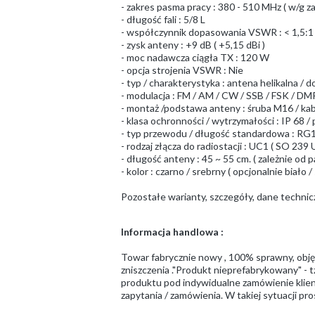
- zakres pasma pracy : 380 - 510 MHz ( w/g z
- długość fali : 5/8 L
- współczynnik dopasowania VSWR : < 1,5:1
- zysk anteny : +9 dB ( +5,15 dBi )
- moc nadawcza ciągła TX : 120 W
- opcja strojenia VSWR : Nie
- typ / charakterystyka : antena helikalna / 
- modulacja : FM / AM / CW / SSB / FSK / DMR
- montaż /podstawa anteny : śruba M16 / ka
- klasa ochronności / wytrzymałości : IP 68 
- typ przewodu / długość standardowa : RG10
- rodzaj złącza do radiostacji : UC1 ( SO 23
- długość anteny : 45 ~ 55 cm. ( zależnie od 
- kolor : czarno / srebrny ( opcjonalnie biało /
Pozostałe warianty, szczegóły, dane techni
Informacja handlowa :
Towar fabrycznie nowy , 100% sprawny, obj
zniszczenia ."Produkt nieprefabrykowany" - t
produktu pod indywidualne zamówienie klient
zapytania / zamówienia. W takiej sytuacji 