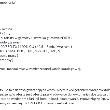
amówienia )
do-okólna
 / inne
bel zakuty w głowicy, uszczelka gumowa NBR70.
/ podwyższona
0/58FLEX ( 100% CU ) / 2,5 ~ 3 mb. ( w/g zam. )
9 UHF ), SMA, BNC, TNC, Mini UHF, FME, N
pasma pracy )
 srebrny )
czne i montażowe w zamieszczonej karcie katalogowej.
ęty 12-miesięczną gwarancją na wady ukryte z wyłączeniem wad powstał
zn. że w/w oferta jest ofertą przykładową co do wykonania i dostawca ofe
a pod względem : funkcji, komunikacji, okablowania, typów złączy, itp. 
prosimy wcześniej o KONTAKT z nami przed zakupem.