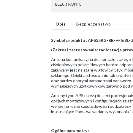
ELECTRONIC
Opis
Bezpieczeństwo
Symbol produktu : APS35RG-BB-H-5/8L-
(Zakres i zastosowanie: radiostacje prz
Antena komunikacyjna do montażu stałego 
ciśnieniowych poliamidowych bardzo odporn
zakuwany jest na stałe w głowicy. Styki mo
szklanego. Dzięki zastosowaniu tak trwałyc
oraz bardzo dobrymi parametrami nadawczo-od
wymagających użytkowników zarówno pod wzg
Anteny typu APS należą do serii profesjona
opcjach montażowych i konfiguracjach zale
wersje na różne częstotliwości i podzakresy, 
interesujące Państwa warianty wykonania i 
Ogólne parametry :