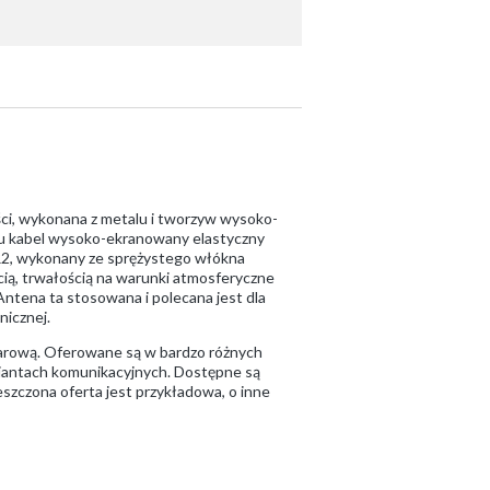
i, wykonana z metalu i tworzyw wysoko-
lu kabel wysoko-ekranowany elastyczny
GR2, wykonany ze sprężystego włókna
ią, trwałością na warunki atmosferyczne
Antena ta stosowana i polecana jest dla
icznej.
darową. Oferowane są w bardzo różnych
riantach komunikacyjnych. Dostępne są
ieszczona oferta jest przykładowa, o inne