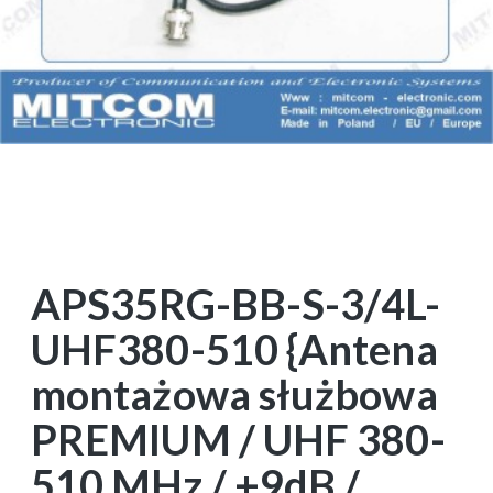
APS35RG-BB-S-3/4L-
UHF380-510 {Antena
montażowa służbowa
PREMIUM / UHF 380-
510 MHz / +9dB /