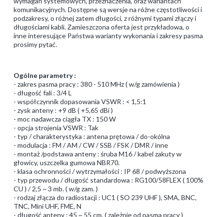
wymagań systemowych, przeznaczenia, oraz wariantach
komunikacyjnych. Dostępne są wersje na różne częstotliwości i
podzakresy, o różnej zatem długości, z różnymi typami złączy i
długościami kabli. Zamieszczona oferta jest przykładowa, o
inne interesujące Państwa warianty wykonania i zakresy pasma
prosimy pytać.
Ogólne parametry :
- zakres pasma pracy : 380 - 510 MHz ( w/g zamówienia )
- długość fali : 3/4 L
- współczynnik dopasowania VSWR : < 1,5:1
- zysk anteny : +9 dB ( +5,65 dBi )
- moc nadawcza ciągła TX : 150 W
- opcja strojenia VSWR : Tak
- typ / charakterystyka : antena prętowa / do-okólna
- modulacja : FM / AM / CW / SSB / FSK / DMR / inne
- montaż /podstawa anteny : śruba M16 / kabel zakuty w
głowicy, uszczelka gumowa NBR70.
- klasa ochronności / wytrzymałości : IP 68 / podwyższona
- typ przewodu / długość standardowa : RG100/58FLEX ( 100%
CU ) / 2,5 ~ 3 mb. ( w/g zam. )
- rodzaj złącza do radiostacji : UC1 ( SO 239 UHF ), SMA, BNC,
TNC, Mini UHF, FME, N
- długość anteny : 45 ~ 55 cm. ( zależnie od pasma pracy )