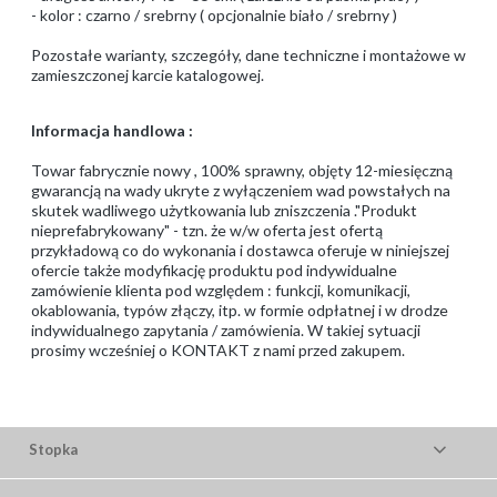
- kolor : czarno / srebrny ( opcjonalnie biało / srebrny )
Pozostałe warianty, szczegóły, dane techniczne i montażowe w
zamieszczonej karcie katalogowej.
Informacja handlowa :
Towar fabrycznie nowy , 100% sprawny, objęty 12-miesięczną
gwarancją na wady ukryte z wyłączeniem wad powstałych na
skutek wadliwego użytkowania lub zniszczenia ."Produkt
nieprefabrykowany" - tzn. że w/w oferta jest ofertą
przykładową co do wykonania i dostawca oferuje w niniejszej
ofercie także modyfikację produktu pod indywidualne
zamówienie klienta pod względem : funkcji, komunikacji,
okablowania, typów złączy, itp. w formie odpłatnej i w drodze
indywidualnego zapytania / zamówienia. W takiej sytuacji
prosimy wcześniej o KONTAKT z nami przed zakupem.
Stopka