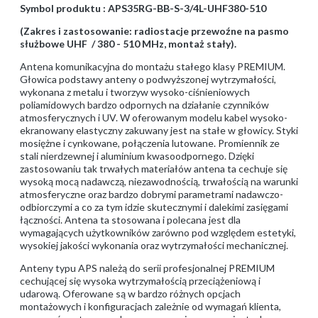
Symbol produktu : APS35RG-BB-S-3/4L-UHF380-510
(Zakres i zastosowanie: radiostacje przewoźne na pasmo
służbowe UHF / 380 - 510 MHz, montaż stały).
Antena komunikacyjna do montażu stałego klasy PREMIUM.
Głowica podstawy anteny o podwyższonej wytrzymałości,
wykonana z metalu i tworzyw wysoko-ciśnieniowych
poliamidowych bardzo odpornych na działanie czynników
atmosferycznych i UV. W oferowanym modelu kabel wysoko-
ekranowany elastyczny zakuwany jest na stałe w głowicy. Styki
mosiężne i cynkowane, połączenia lutowane. Promiennik ze
stali nierdzewnej i aluminium kwasoodpornego. Dzięki
zastosowaniu tak trwałych materiałów antena ta cechuje się
wysoką mocą nadawczą, niezawodnością, trwałością na warunki
atmosferyczne oraz bardzo dobrymi parametrami nadawczo-
odbiorczymi a co za tym idzie skutecznymi i dalekimi zasięgami
łączności. Antena ta stosowana i polecana jest dla
wymagających użytkowników zarówno pod względem estetyki,
wysokiej jakości wykonania oraz wytrzymałości mechanicznej.
Anteny typu APS należą do serii profesjonalnej PREMIUM
cechującej się wysoka wytrzymałością przeciążeniową i
udarową. Oferowane są w bardzo różnych opcjach
montażowych i konfiguracjach zależnie od wymagań klienta,