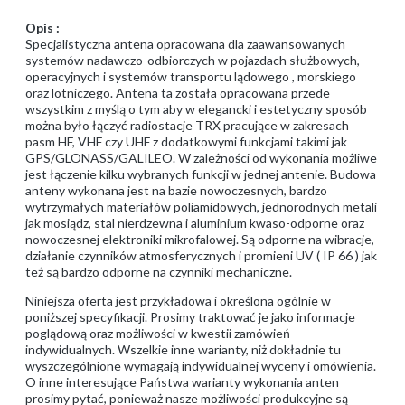
Opis :
Specjalistyczna antena opracowana dla zaawansowanych
systemów nadawczo-odbiorczych w pojazdach służbowych,
operacyjnych i systemów transportu lądowego , morskiego
oraz lotniczego. Antena ta została opracowana przede
wszystkim z myślą o tym aby w elegancki i estetyczny sposób
można było łączyć radiostacje TRX pracujące w zakresach
pasm HF, VHF czy UHF z dodatkowymi funkcjami takimi jak
GPS/GLONASS/GALILEO. W zależności od wykonania możliwe
jest łączenie kilku wybranych funkcji w jednej antenie. Budowa
anteny wykonana jest na bazie nowoczesnych, bardzo
wytrzymałych materiałów poliamidowych, jednorodnych metali
jak mosiądz, stal nierdzewna i aluminium kwaso-odporne oraz
nowoczesnej elektroniki mikrofalowej. Są odporne na wibracje,
działanie czynników atmosferycznych i promieni UV ( IP 66 ) jak
też są bardzo odporne na czynniki mechaniczne.
Niniejsza oferta jest przykładowa i określona ogólnie w
poniższej specyfikacji. Prosimy traktować je jako informacje
poglądową oraz możliwości w kwestii zamówień
indywidualnych. Wszelkie inne warianty, niż dokładnie tu
wyszczególnione wymagają indywidualnej wyceny i omówienia.
O inne interesujące Państwa warianty wykonania anten
prosimy pytać, ponieważ nasze możliwości produkcyjne są