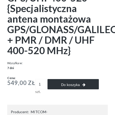
{Specjalistyczna
antena montażowa
GPS/GLONASS/GALILE
+ PMR / DMR / UHF
400-520 MHz}
Wysyłka w:
7 dni
Cena:
549,00 ZŁ
Do koszyka
szt.
Producent:
MITCOM-