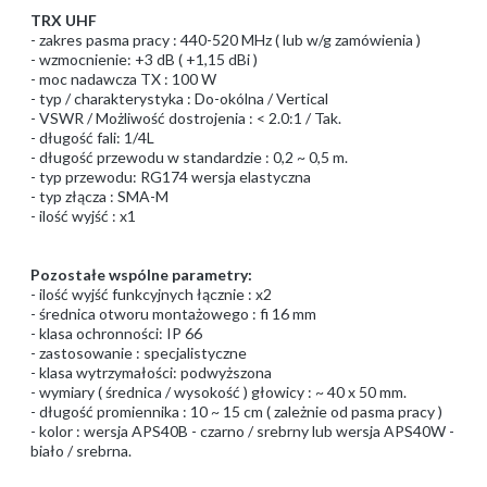
TRX UHF
- zakres pasma pracy : 440-520 MHz ( lub w/g zamówienia )
- wzmocnienie: +3 dB ( +1,15 dBi )
- moc nadawcza TX : 100 W
- typ / charakterystyka : Do-okólna / Vertical
- VSWR / Możliwość dostrojenia : < 2.0:1 / Tak.
- długość fali: 1/4L
- długość przewodu w standardzie : 0,2 ~ 0,5 m.
- typ przewodu: RG174 wersja elastyczna
- typ złącza : SMA-M
- ilość wyjść : x1
Pozostałe wspólne parametry:
- ilość wyjść funkcyjnych łącznie : x2
- średnica otworu montażowego : fi 16 mm
- klasa ochronności: IP 66
- zastosowanie : specjalistyczne
- klasa wytrzymałości: podwyższona
- wymiary ( średnica / wysokość ) głowicy : ~ 40 x 50 mm.
- długość promiennika : 10 ~ 15 cm ( zależnie od pasma pracy )
- kolor : wersja APS40B - czarno / srebrny lub wersja APS40W -
biało / srebrna.