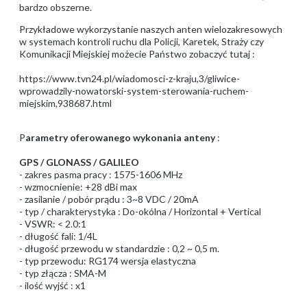
bardzo obszerne.
Przykładowe wykorzystanie naszych anten wielozakresowych
w systemach kontroli ruchu dla Policji, Karetek, Straży czy
Komunikacji Miejskiej możecie Państwo zobaczyć tutaj :
https://www.tvn24.pl/wiadomosci-z-kraju,3/gliwice-
wprowadzily-nowatorski-system-sterowania-ruchem-
miejskim,938687.html
P
arametry oferowanego wykonania anteny
:
GPS / GLONASS / GALILEO
- zakres pasma pracy : 1575-1606 MHz
- wzmocnienie: +28 dBi max
- zasilanie / pobór prądu : 3~8 VDC / 20mA
- typ / charakterystyka : Do-okólna / Horizontal + Vertical
- VSWR: < 2.0:1
- długość fali: 1/4L
- długość przewodu w standardzie : 0,2 ~ 0,5 m.
- typ przewodu: RG174 wersja elastyczna
- typ złącza : SMA-M
- ilość wyjść : x1