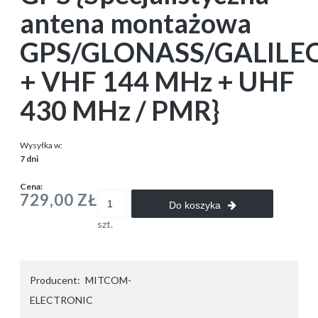
antena montażowa
GPS/GLONASS/GALILE
+ VHF 144 MHz + UHF
430 MHz / PMR}
Wysyłka w:
7 dni
Cena:
729,00 ZŁ
Do koszyka
szt.
Producent:
MITCOM-
ELECTRONIC