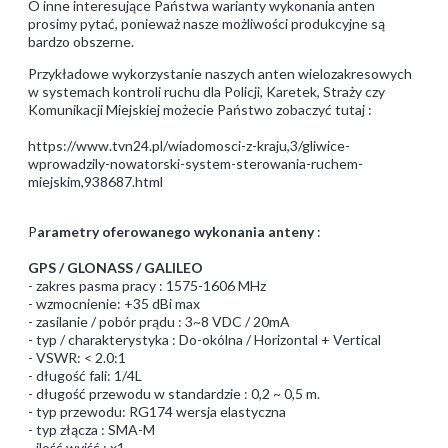
O inne interesujące Państwa warianty wykonania anten
prosimy pytać, ponieważ nasze możliwości produkcyjne są
bardzo obszerne.
Przykładowe wykorzystanie naszych anten wielozakresowych
w systemach kontroli ruchu dla Policji, Karetek, Straży czy
Komunikacji Miejskiej możecie Państwo zobaczyć tutaj :
https://www.tvn24.pl/wiadomosci-z-kraju,3/gliwice-
wprowadzily-nowatorski-system-sterowania-ruchem-
miejskim,938687.html
P
arametry oferowanego wykonania anteny
:
GPS / GLONASS / GALILEO
- zakres pasma pracy : 1575-1606 MHz
- wzmocnienie: +35 dBi max
- zasilanie / pobór prądu : 3~8 VDC / 20mA
- typ / charakterystyka : Do-okólna / Horizontal + Vertical
- VSWR: < 2.0:1
- długość fali: 1/4L
- długość przewodu w standardzie : 0,2 ~ 0,5 m.
- typ przewodu: RG174 wersja elastyczna
- typ złącza : SMA-M
- ilość wyjść : x1