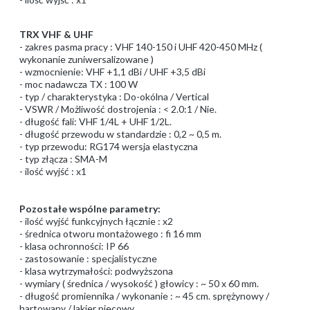
TRX VHF & UHF
- zakres pasma pracy : VHF 140-150 i UHF 420-450 MHz (
wykonanie zuniwersalizowane )
- wzmocnienie: VHF +1,1 dBi / UHF +3,5 dBi
- moc nadawcza TX : 100 W
- typ / charakterystyka : Do-okólna / Vertical
- VSWR / Możliwość dostrojenia : < 2.0:1 / Nie.
- długość fali: VHF 1/4L + UHF 1/2L.
- długość przewodu w standardzie : 0,2 ~ 0,5 m.
- typ przewodu: RG174 wersja elastyczna
- typ złącza : SMA-M
- ilość wyjść : x1
Pozostałe wspólne parametry:
- ilość wyjść funkcyjnych łącznie : x2
- średnica otworu montażowego : fi 16 mm
- klasa ochronności: IP 66
- zastosowanie : specjalistyczne
- klasa wytrzymałości: podwyższona
- wymiary ( średnica / wysokość ) głowicy : ~ 50 x 60 mm.
- długość promiennika / wykonanie : ~ 45 cm. sprężynowy /
hartowany / lakier piecowy.