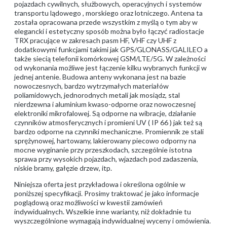
pojazdach cywilnych, służbowych, operacyjnych i systemów
transportu lądowego , morskiego oraz lotniczego. Antena ta
została opracowana przede wszystkim z myślą o tym aby w
elegancki i estetyczny sposób można było łączyć radiostacje
TRX pracujące w zakresach pasm HF, VHF czy UHF z
dodatkowymi funkcjami takimi jak GPS/GLONASS/GALILEO a
także siecią telefonii komórkowej GSM/LTE/5G. W zależności
od wykonania możliwe jest łączenie kilku wybranych funkcji w
jednej antenie. Budowa anteny wykonana jest na bazie
nowoczesnych, bardzo wytrzymałych materiałów
poliamidowych, jednorodnych metali jak mosiądz, stal
nierdzewna i aluminium kwaso-odporne oraz nowoczesnej
elektroniki mikrofalowej. Są odporne na wibracje, działanie
czynników atmosferycznych i promieni UV ( IP 66 ) jak też są
bardzo odporne na czynniki mechaniczne. Promiennik ze stali
sprężynowej, hartowany, lakierowany piecowo odporny na
mocne wyginanie przy przeszkodach, szczególnie istotna
sprawa przy wysokich pojazdach, wjazdach pod zadaszenia,
niskie bramy, gałęzie drzew, itp.
Niniejsza oferta jest przykładowa i określona ogólnie w
poniższej specyfikacji. Prosimy traktować je jako informacje
poglądową oraz możliwości w kwestii zamówień
indywidualnych. Wszelkie inne warianty, niż dokładnie tu
wyszczególnione wymagają indywidualnej wyceny i omówienia.