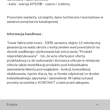
- kolor : wersja APS50B - czarno / srebrny.
Pozostałe warianty, szczegóły, dane techniczne i montażowe w
zamieszczonej karcie katalogowej.
Informacja handlowa :
Towar fabrycznie nowy , 100% sprawny, objęty 12-miesięczną
gwarancją na wady ukryte z wyłączeniem wad powstałych na
skutek wadliwego użytkowania lub zniszczenia ."Produkt
nieprefabrykowany" - tzn. że w/w oferta jest ofertą
przykładową co do wykonania i dostawca oferuje w niniejszej
ofercie także modyfikację produktu pod indywidualne
zamówienie klienta pod względem : funkcji, komunikacji,
okablowania, typów złączy, itp. w formie odpłatnej i w drodze
indywidualnego zapytania / zamówienia. W takiej sytuacji
prosimy wcześniej o KONTAKT z nami przed zakupem.
Stopka