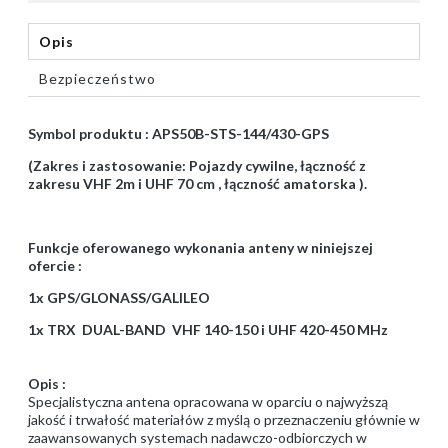
Opis
Bezpieczeństwo
Symbol produktu : APS50B-STS-144/430-GPS
(Zakres i zastosowanie: Pojazdy cywilne, łączność z
zakresu VHF 2m i UHF 70 cm , łączność amatorska ).
Funkcje oferowanego wykonania anteny w niniejszej
ofercie :
1x GPS/GLONASS/GALILEO
1x TRX DUAL-BAND VHF 140-150 i UHF 420-450 MHz
Opis :
Specjalistyczna antena opracowana w oparciu o najwyższą
jakość i trwałość materiałów z myślą o przeznaczeniu głównie w
zaawansowanych systemach nadawczo-odbiorczych w