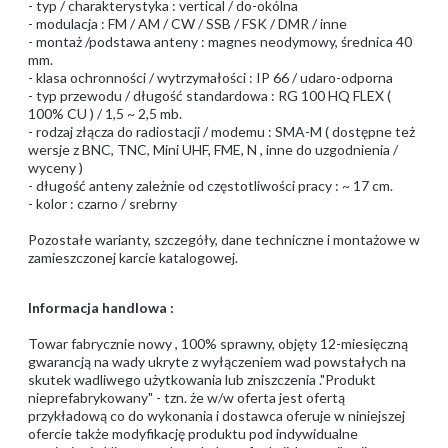
- typ / charakterystyka : vertical / do-okólna
- modulacja : FM / AM / CW / SSB / FSK / DMR / inne
- montaż /podstawa anteny : magnes neodymowy, średnica 40
mm.
- klasa ochronności / wytrzymałości : IP 66 / udaro-odporna
- typ przewodu / długość standardowa : RG 100 HQ FLEX (
100% CU ) / 1,5 ~ 2,5 mb.
- rodzaj złącza do radiostacji / modemu : SMA-M ( dostępne też
wersje z BNC, TNC, Mini UHF, FME, N , inne do uzgodnienia /
wyceny )
- długość anteny zależnie od częstotliwości pracy : ~ 17 cm.
- kolor : czarno / srebrny
Pozostałe warianty, szczegóły, dane techniczne i montażowe w
zamieszczonej karcie katalogowej.
Informacja handlowa :
Towar fabrycznie nowy , 100% sprawny, objęty 12-miesięczną
gwarancją na wady ukryte z wyłączeniem wad powstałych na
skutek wadliwego użytkowania lub zniszczenia ."Produkt
nieprefabrykowany" - tzn. że w/w oferta jest ofertą
przykładową co do wykonania i dostawca oferuje w niniejszej
ofercie także modyfikację produktu pod indywidualne