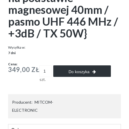
magnesowej 40mm /
pasmo UHF 446 MHz /
+3dB / TX 50W}
Wysyłka w:
7 dni
Cena:
349,00 ZŁ
Do koszyka
szt.
Producent:
MITCOM-
ELECTRONIC