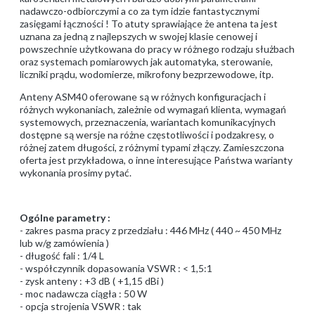
nadawczo-odbiorczymi a co za tym idzie fantastycznymi
zasięgami łączności ! To atuty sprawiające że antena ta jest
uznana za jedną z najlepszych w swojej klasie cenowej i
powszechnie użytkowana do pracy w różnego rodzaju służbach
oraz systemach pomiarowych jak automatyka, sterowanie,
liczniki prądu, wodomierze, mikrofony bezprzewodowe, itp.
Anteny ASM40 oferowane są w różnych konfiguracjach i
różnych wykonaniach, zależnie od wymagań klienta, wymagań
systemowych, przeznaczenia, wariantach komunikacyjnych
dostępne są wersje na różne częstotliwości i podzakresy, o
różnej zatem długości, z różnymi typami złączy. Zamieszczona
oferta jest przykładowa, o inne interesujące Państwa warianty
wykonania prosimy pytać.
Ogólne parametry :
- zakres pasma pracy z przedziału : 446 MHz ( 440 ~ 450 MHz
lub w/g zamówienia )
- długość fali : 1/4 L
- współczynnik dopasowania VSWR : < 1,5:1
- zysk anteny : +3 dB ( +1,15 dBi )
- moc nadawcza ciągła : 50 W
- opcja strojenia VSWR : tak