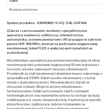
Opis
Bezpieczeństwo
Symbol produktu : ASM40ND-S-HQ-1/4L-UHF446
(Zakres i zastosowanie: modemy i specjalistyczna
aparatura nadawczo-odbiorcza, telemetryczna,
automatyka, systemy pomiarowe i AV pracujące w zakresie
pasma UHF 446 MHz, montaż na podstawie magnesowej,
neodymowej, kabel FLEX o większej wytrzymałości na
uszkodzenia)
Wysokiej klasy specjalistyczna antena komunikacyjna na silnej
neodymowej mini-podstawie magnesowej 40 mm wykonana z
mocnych, wysoko-udarowych tworzyw ciśnieniowych.
Promiennik ze stali nierdzewnej i aluminium kwaso-odpornego z
opcja kalibracji VSWR. Kabel wysoko-ekranowany z czystej
miedzi o dużej elastyczności. Wysokiej jakości złączki ze
złoconymi stykami. Wnętrze anteny miedziowane i
hermetyzowane. Dzięki zastosowaniu takich rozwiązań
technologicznych oraz materiałów antena ta cechuje się dużą
stabilną pracą w czasie, niezawodnością, trwałością na warunki
atmosferyczne i ciężką pracę, dobrym trzymaniem na
karoseriach metalowych i bardzo dobrymi parametrami