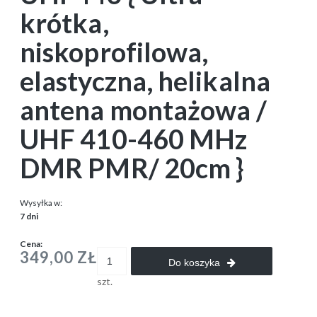
krótka,
niskoprofilowa,
elastyczna, helikalna
antena montażowa /
UHF 410-460 MHz
DMR PMR/ 20cm }
Wysyłka w:
7 dni
Cena:
349,00 ZŁ
Do koszyka
szt.