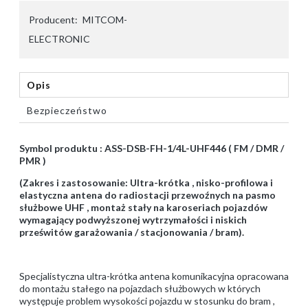
Producent:
MITCOM-
ELECTRONIC
Opis
Bezpieczeństwo
Symbol produktu : ASS-DSB-FH-1/4L-UHF446 ( FM / DMR /
PMR )
(Zakres i zastosowanie: Ultra-krótka , nisko-profilowa i
elastyczna antena do radiostacji przewoźnych na pasmo
służbowe UHF , montaż stały na karoseriach pojazdów
wymagający podwyższonej wytrzymałości i niskich
prześwitów garażowania / stacjonowania / bram).
Specjalistyczna ultra-krótka antena komunikacyjna opracowana
do montażu stałego na pojazdach służbowych w których
występuje problem wysokości pojazdu w stosunku do bram ,