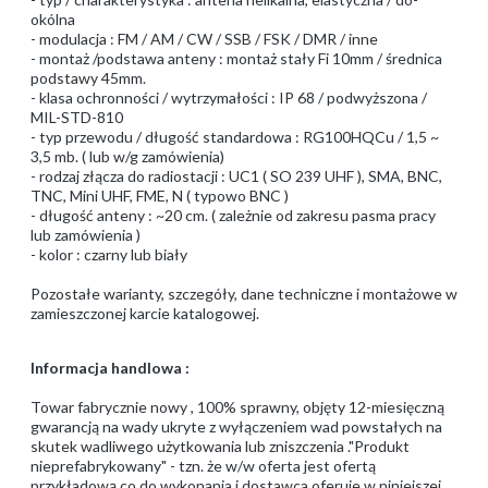
okólna
- modulacja : FM / AM / CW / SSB / FSK / DMR / inne
- montaż /podstawa anteny : montaż stały Fi 10mm / średnica
podstawy 45mm.
- klasa ochronności / wytrzymałości : IP 68 / podwyższona /
MIL-STD-810
- typ przewodu / długość standardowa : RG100HQCu / 1,5 ~
3,5 mb. ( lub w/g zamówienia)
- rodzaj złącza do radiostacji : UC1 ( SO 239 UHF ), SMA, BNC,
TNC, Mini UHF, FME, N ( typowo BNC )
- długość anteny : ~20 cm. ( zależnie od zakresu pasma pracy
lub zamówienia )
- kolor : czarny lub biały
Pozostałe warianty, szczegóły, dane techniczne i montażowe w
zamieszczonej karcie katalogowej.
Informacja handlowa :
Towar fabrycznie nowy , 100% sprawny, objęty 12-miesięczną
gwarancją na wady ukryte z wyłączeniem wad powstałych na
skutek wadliwego użytkowania lub zniszczenia ."Produkt
nieprefabrykowany" - tzn. że w/w oferta jest ofertą
przykładową co do wykonania i dostawca oferuje w niniejszej