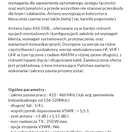
wymagania dla zapewnienia optymalnego zasięgu łączności
oraz wytrzymałości a przede wszystkim nie stanowi przeszkody
dla bram i szlabanów. Anteny występują w kolorystyce
klasycznej czarnej oraz także białej ( np. karetki pogotowia ).
Anteny typu ASS-DSB... oferowane są w bardzo różnych
opcjach montażowych i konfiguracjach zależnie od wymagań
klienta, wymagań systemowych, przeznaczenia, oraz
wariantach komunikacyjnych. Dostępne są wersje na różne
częstotliwości i podzakresy, wersje wielozakresowe HF, VHF i
UHF w tym łączone z radiem AM/FM o różnej zatem długości, z
różnymi typami złączy i długościami kabli. Zamieszczona oferta
jest przykładowa, o inne interesujące Państwa warianty
wykonania i zakresy pasma prosimy pytać.
Ogólne parametry :
- zakres pasma pracy : 410 - 460 MHz ( lub w/g zamówienia
indywidualnego od 136-520MHz )
- długość fali : 1/4 L
- współczynnik dopasowania VSWR : < 1,5:1
- zysk anteny : +3 dB ( +1,15 dBi )
- moc nadawcza TX : 250 W max.
- opcja strojenia VSWR : Nie
- typ / charakterystyka : antena helikalna, elastyczna / do-