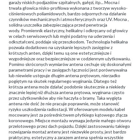
garaży niskich podjazdów szpitalnych, gałęzi, itp... Mocna i
trwała głowica nisko-profilowa wykonana z tworzyw wysoko-
ciśnieniowych poliamidowych, bardzo odpornych na działanie
czynników mechanicznych i atmosferycznych oraz UV. Mocna ,
solidna uszczelka zabezpieczająca przed penetracja
wody. Promiennik elastyczny, helikalny i odkręcany od głowicy
w celach serwisowych lub myjni podatny na uderzenia i
odkształceni, poddaje się przeszkodom. Technologia helikalna
pozwala dodatkowo na uzyskanie lepszych zasięgów z
krótszych anten, dzięki temu są one estetyczniejsze i
wygodniejsze oraz bezpieczniejsze w codziennym użytkowaniu.
Pomimo skróconych wymiarów antena cechuje się doskonałymi
parametrami pracy i w zasięgach łączności jest porównywalna
lub niewiele ustępuje długim antena prętowym, nierzadko
pogiętym na skutek regularnego wyginania. Dlatego też
krótsza antena może działać podobnie skutecznie a niekiedy
znacznie lepiej niż dłuższa antena prętowa, wyginana często
przez użytkowników aby nie haczyła o bramy. Taka wygięta
antena nie dość że nie pracuje poprawnie, może stanowić
ryzyko uszkodzenia radiostacji. W oferowanym modelu kabel
mocowany jest za pośrednictwem płytkiego kątowego złącza
koronowego. Miejsce montażu wymaga jedynie małego otworu
przelotowego przez dach pojazdu. Dzięki zastosowaniu takiego
rozwiązania montaż anteny jest niezwykle prosty, jest bardzo
praktyczny, estetyczny a zarazem antena spełnia wszystkie