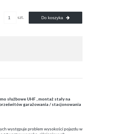
szt.
Do koszyka
asmo służbowe UHF , montaż stały na
h prześwitów garażowania / stacjonowania
rych występuje problem wysokości pojazdu w