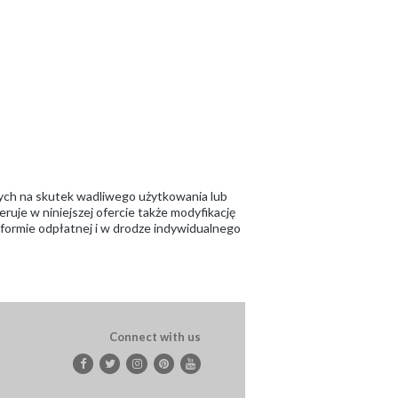
ych na skutek wadliwego użytkowania lub
ruje w niniejszej ofercie także modyfikację
w formie odpłatnej i w drodze indywidualnego
Connect with us