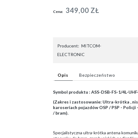
349,00 ZŁ
Cena:
Producent:
MITCOM-
ELECTRONIC
Opis
Bezpieczeństwo
Symbol produktu : ASS-DSB-FS-1/4L-UHF4
(Zakres i zastosowanie: Ultra-krótka , n
karoseriach pojazdów OSP / PSP - Policji
/ bram).
Specjalistyczna ultra-krótka antena komun