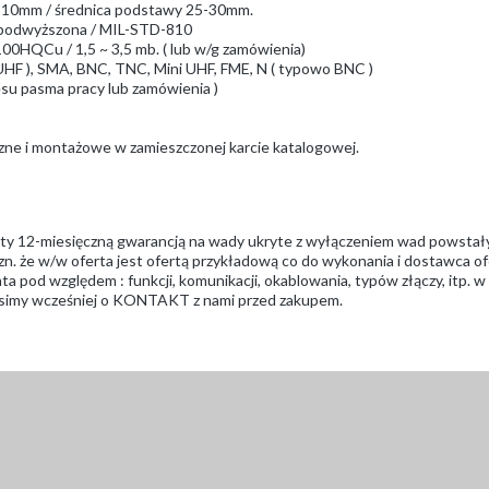
Fi 10mm / średnica podstawy 25-30mm.
 / podwyższona / MIL-STD-810
00HQCu / 1,5 ~ 3,5 mb. ( lub w/g zamówienia)
9 UHF ), SMA, BNC, TNC, Mini UHF, FME, N ( typowo BNC )
resu pasma pracy lub zamówienia )
czne i montażowe w zamieszczonej karcie katalogowej.
ęty 12-miesięczną gwarancją na wady ukryte z wyłączeniem wad powstał
zn. że w/w oferta jest ofertą przykładową co do wykonania i dostawca ofe
a pod względem : funkcji, komunikacji, okablowania, typów złączy, itp. 
prosimy wcześniej o KONTAKT z nami przed zakupem.