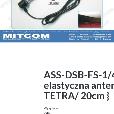
ASS-DSB-FS-1/4L
elastyczna ant
TETRA/ 20cm }
Wysyłka w:
7 dni