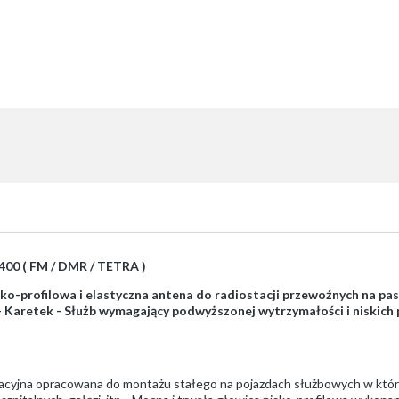
00 ( FM / DMR / TETRA )
isko-profilowa i elastyczna antena do radiostacji przewoźnych na p
 - Karetek - Służb wymagający podwyższonej wytrzymałości i niskic
ikacyjna opracowana do montażu stałego na pojazdach służbowych w któ