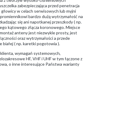
nana z tworzyw wysoko-ciśnieniowych
szczelka zabezpieczająca przed penetracja
 głowicy w celach serwisowych lub myjni
e promiennikowi bardzo dużą wytrzymałość na
kadzając się ani napotkanej przeszkody ( np.
kiego kątowego złącza koronowego. Miejsce
ontaż anteny jest niezwykle prosty, jest
ączności oraz wytrzymałości a przede
białej ( np. karetki pogotowia ).
ń klienta, wymagań systemowych,
ielozakresowe HF, VHF i UHF w tym łączone z
dowa, o inne interesujące Państwa warianty