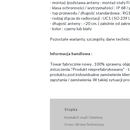
- montaż /podstawa anteny : montaż stały 
- klasa ochronności / wytrzymałości : IP 68
- typ przewodu / długość standardowa : RG1
- rodzaj złącza do radiostacji : UC1 ( SO 23
- długość anteny : ~20 cm. ( zależnie od zak
- kolor : czarny lub biały
Pozostałe warianty, szczegóły, dane techni
Informacja handlowa :
Towar fabrycznie nowy , 100% sprawny, obj
zniszczenia ."Produkt nieprefabrykowany" - t
produktu pod indywidualne zamówienie klient
zapytania / zamówienia. W takiej sytuacji 
Stopka
Kontakt E-mail i Telefony
O nas i Strona Techniczna