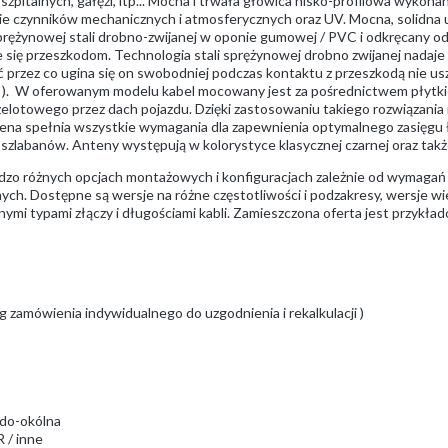
szpitalnych, gałęzi, itp... Mocna i trwała głowica nisko-profilowa wyko
ie czynników mechanicznych i atmosferycznych oraz UV. Mocna, solidna u
rężynowej stali drobno-zwijanej w oponie gumowej / PVC i odkręcany od
e się przeszkodom. Technologia stali sprężynowej drobno zwijanej nadaj
 przez co ugina się on swobodniej podczas kontaktu z przeszkodą nie usz
... ). W oferowanym modelu kabel mocowany jest za pośrednictwem płyt
otowego przez dach pojazdu. Dzięki zastosowaniu takiego rozwiązania m
tena spełnia wszystkie wymagania dla zapewnienia optymalnego zasięgu ł
szlabanów. Anteny występują w kolorystyce klasycznej czarnej oraz także 
dzo różnych opcjach montażowych i konfiguracjach zależnie od wymaga
ych. Dostępne są wersje na różne częstotliwości i podzakresy, wersje w
nymi typami złączy i długościami kabli. Zamieszczona oferta jest przykła
/g zamówienia indywidualnego do uzgodnienia i rekalkulacji )
 do-okólna
 / inne