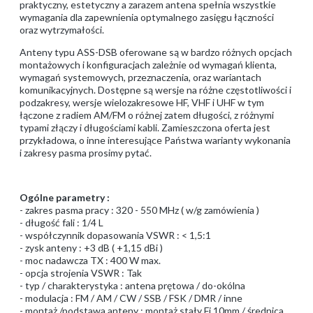
praktyczny, estetyczny a zarazem antena spełnia wszystkie
wymagania dla zapewnienia optymalnego zasięgu łączności
oraz wytrzymałości.
Anteny typu ASS-DSB oferowane są w bardzo różnych opcjach
montażowych i konfiguracjach zależnie od wymagań klienta,
wymagań systemowych, przeznaczenia, oraz wariantach
komunikacyjnych. Dostępne są wersje na różne częstotliwości i
podzakresy, wersje wielozakresowe HF, VHF i UHF w tym
łączone z radiem AM/FM o różnej zatem długości, z różnymi
typami złączy i długościami kabli. Zamieszczona oferta jest
przykładowa, o inne interesujące Państwa warianty wykonania
i zakresy pasma prosimy pytać.
Ogólne parametry :
- zakres pasma pracy : 320 - 550 MHz ( w/g zamówienia )
- długość fali : 1/4 L
- współczynnik dopasowania VSWR : < 1,5:1
- zysk anteny : +3 dB ( +1,15 dBi )
- moc nadawcza TX : 400 W max.
- opcja strojenia VSWR : Tak
- typ / charakterystyka : antena prętowa / do-okólna
- modulacja : FM / AM / CW / SSB / FSK / DMR / inne
- montaż /podstawa anteny : montaż stały Fi 10mm / średnica