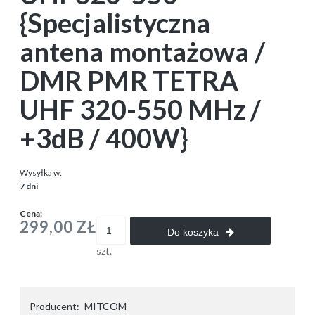
{Specjalistyczna
antena montażowa /
DMR PMR TETRA
UHF 320-550 MHz /
+3dB / 400W}
Wysyłka w:
7 dni
Cena:
299,00 ZŁ
Do koszyka
szt.
Producent:
MITCOM-