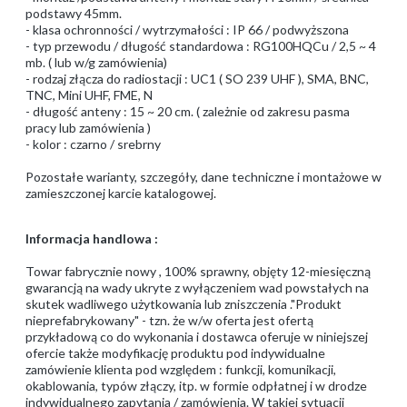
podstawy 45mm.
- klasa ochronności / wytrzymałości : IP 66 / podwyższona
- typ przewodu / długość standardowa : RG100HQCu / 2,5 ~ 4
mb. ( lub w/g zamówienia)
- rodzaj złącza do radiostacji : UC1 ( SO 239 UHF ), SMA, BNC,
TNC, Mini UHF, FME, N
- długość anteny : 15 ~ 20 cm. ( zależnie od zakresu pasma
pracy lub zamówienia )
- kolor : czarno / srebrny
Pozostałe warianty, szczegóły, dane techniczne i montażowe w
zamieszczonej karcie katalogowej.
Informacja handlowa :
Towar fabrycznie nowy , 100% sprawny, objęty 12-miesięczną
gwarancją na wady ukryte z wyłączeniem wad powstałych na
skutek wadliwego użytkowania lub zniszczenia ."Produkt
nieprefabrykowany" - tzn. że w/w oferta jest ofertą
przykładową co do wykonania i dostawca oferuje w niniejszej
ofercie także modyfikację produktu pod indywidualne
zamówienie klienta pod względem : funkcji, komunikacji,
okablowania, typów złączy, itp. w formie odpłatnej i w drodze
indywidualnego zapytania / zamówienia. W takiej sytuacji