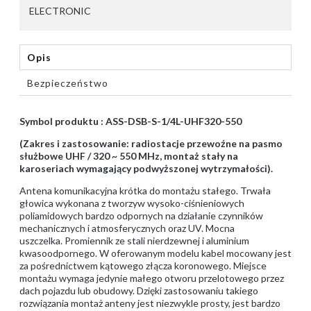
ELECTRONIC
Opis
Bezpieczeństwo
Symbol produktu : ASS-DSB-S-1/4L-UHF320-550
(Zakres i zastosowanie: radiostacje przewoźne na pasmo
służbowe UHF / 320 ~ 550 MHz, montaż stały na
karoseriach wymagający podwyższonej wytrzymałości).
Antena komunikacyjna krótka do montażu stałego. Trwała
głowica wykonana z tworzyw wysoko-ciśnieniowych
poliamidowych bardzo odpornych na działanie czynników
mechanicznych i atmosferycznych oraz UV. Mocna
uszczelka. Promiennik ze stali nierdzewnej i aluminium
kwasoodpornego. W oferowanym modelu kabel mocowany jest
za pośrednictwem kątowego złącza koronowego. Miejsce
montażu wymaga jedynie małego otworu przelotowego przez
dach pojazdu lub obudowy. Dzięki zastosowaniu takiego
rozwiązania montaż anteny jest niezwykle prosty, jest bardzo