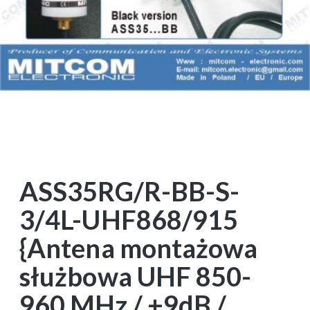
ASS35RG/R-BB-S-
3/4L-UHF868/915
{Antena montażowa
służbowa UHF 850-
960 MHz / +9dB /