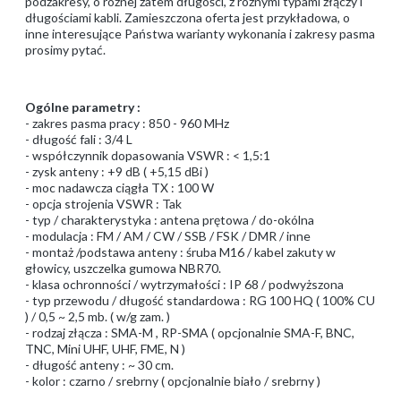
podzakresy, o różnej zatem długości, z różnymi typami złączy i
długościami kabli. Zamieszczona oferta jest przykładowa, o
inne interesujące Państwa warianty wykonania i zakresy pasma
prosimy pytać.
Ogólne parametry :
- zakres pasma pracy : 850 - 960 MHz
- długość fali : 3/4 L
- współczynnik dopasowania VSWR : < 1,5:1
- zysk anteny : +9 dB ( +5,15 dBi )
- moc nadawcza ciągła TX : 100 W
- opcja strojenia VSWR : Tak
- typ / charakterystyka : antena prętowa / do-okólna
- modulacja : FM / AM / CW / SSB / FSK / DMR / inne
- montaż /podstawa anteny : śruba M16 / kabel zakuty w
głowicy, uszczelka gumowa NBR70.
- klasa ochronności / wytrzymałości : IP 68 / podwyższona
- typ przewodu / długość standardowa : RG 100 HQ ( 100% CU
) / 0,5 ~ 2,5 mb. ( w/g zam. )
- rodzaj złącza : SMA-M , RP-SMA ( opcjonalnie SMA-F, BNC,
TNC, Mini UHF, UHF, FME, N )
- długość anteny : ~ 30 cm.
- kolor : czarno / srebrny ( opcjonalnie biało / srebrny )