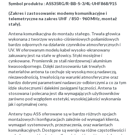
Symbol produktu : ASS35RG/R-BB-S-3/4L-UHF868/915
(Zakres i zastosowanie: modemy komunikacyjne i
telemetryczne na zakres UHF / 850 - 960 MHz, montaż
stały).
Antena komunikacyjna do montażu stałego. Trwała głowica
wykonana z tworzyw wysoko-ciśnieniowych poliamidowych
bardzo odpornych na działanie czynników atmosferycznych i
UV. W oferowanym modelu kabel wysoko-ekranowany
zakuwany jest na stałe w głowicy. Styki mosiężne i
cynkowane. Promiennik ze stali nierdzewnej i aluminium
kwasoodpornego. Dzięki zastosowaniu tak trwałych
materiałów antena ta cechuje się wysoką mocą nadawczą,
niezawodnością, trwałością na warunki atmosferyczne oraz
bardzo dobrymi parametrami nadawczo-odbiorczymi a co za tym
idzie skutecznymi i dalekimi zasięgami łączności. Antena ta
stosowana i polecana jest dla wymagających użytkowników
zarówno pod względem estetyki, wysokiej jakości wykonania
jak i optymalnej ceny.
Anteny typu ASS oferowane są w bardzo różnych opcjach
montażowych i konfiguracjach zależnie od wymagań klienta,
wymagań systemowych, przeznaczenia, oraz wariantach
komunikacyjnych. Dostępne są wersje na różne częstotliwości i