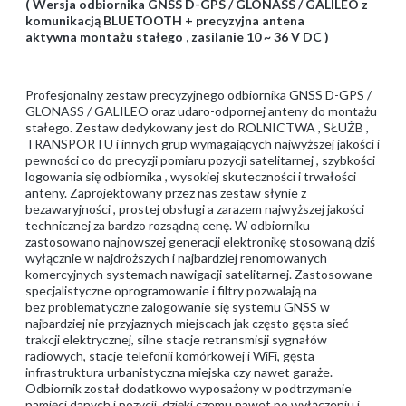
( Wersja odbiornika GNSS D-GPS / GLONASS / GALILEO z
komunikacją BLUETOOTH + precyzyjna antena
aktywna montażu stałego , zasilanie 10 ~ 36 V DC )
Profesjonalny zestaw precyzyjnego odbiornika GNSS D-GPS /
GLONASS / GALILEO oraz udaro-odpornej anteny do montażu
stałego. Zestaw dedykowany jest do ROLNICTWA , SŁUŻB ,
TRANSPORTU i innych grup wymagających najwyższej jakości i
pewności co do precyzji pomiaru pozycji satelitarnej , szybkości
logowania się odbiornika , wysokiej skuteczności i trwałości
anteny. Zaprojektowany przez nas zestaw słynie z
bezawaryjności , prostej obsługi a zarazem najwyższej jakości
technicznej za bardzo rozsądną cenę. W odbiorniku
zastosowano najnowszej generacji elektronikę stosowaną dziś
wyłącznie w najdroższych i najbardziej renomowanych
komercyjnych systemach nawigacji satelitarnej. Zastosowane
specjalistyczne oprogramowanie i filtry pozwalają na
bez problematyczne zalogowanie się systemu GNSS w
najbardziej nie przyjaznych miejscach jak często gęsta sieć
trakcji elektrycznej, silne stacje retransmisji sygnałów
radiowych, stacje telefonii komórkowej i WiFi, gęsta
infrastruktura urbanistyczna miejska czy nawet garaże.
Odbiornik został dodatkowo wyposażony w podtrzymanie
pamięci danych i pozycji, dzięki czemu nawet po wyłączeniu i