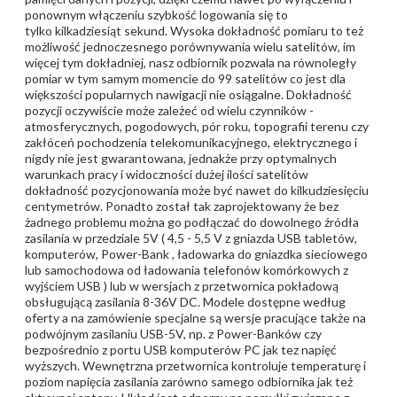
ponownym włączeniu szybkość logowania się to
tylko kilkadziesiąt sekund. Wysoka dokładność pomiaru to też
możliwość jednoczesnego porównywania wielu satelitów, im
więcej tym dokładniej, nasz odbiornik pozwala na równoległy
pomiar w tym samym momencie do 99 satelitów co jest dla
większości popularnych nawigacji nie osiągalne. Dokładność
pozycji oczywiście może zależeć od wielu czynników -
atmosferycznych, pogodowych, pór roku, topografii terenu czy
zakłóceń pochodzenia telekomunikacyjnego, elektrycznego i
nigdy nie jest gwarantowana, jednakże przy optymalnych
warunkach pracy i widoczności dużej ilości satelitów
dokładność pozycjonowania może być nawet do kilkudziesięciu
centymetrów. Ponadto został tak zaprojektowany że bez
żadnego problemu można go podłączać do dowolnego źródła
zasilania w przedziale 5V ( 4,5 - 5,5 V z gniazda USB tabletów,
komputerów, Power-Bank , ładowarka do gniazdka sieciowego
lub samochodowa od ładowania telefonów komórkowych z
wyjściem USB ) lub w wersjach z przetwornica pokładową
obsługującą zasilania 8-36V DC. Modele dostępne według
oferty a na zamówienie specjalne są wersje pracujące także na
podwójnym zasilaniu USB-5V, np. z Power-Banków czy
bezpośrednio z portu USB komputerów PC jak tez napięć
wyższych. Wewnętrzna przetwornica kontroluje temperaturę i
poziom napięcia zasilania zarówno samego odbiornika jak też