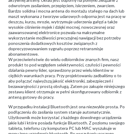
aktywnej anteny. Układ jest odporny na pomyłki związane z
odwrotnym zasilaniem, przepięciem, iskrzeniem, zwarciem.
Bardzo solidna i mocna antena do montażu stałego na dach lub
maszt wykonana z tworzyw udarowych odporna jest na pracę w
deszczu, kurzu, mrozie, wytrzymuje uderzenia gałęzi a także
wysokie ciśnienie myjek i dzięki mocnej, nowoczesnej oraz
zaawansowanej elektronice pozwala na maksymalne
wykorzystanie możliwości precyzyjnej nawigacji bez potrzeby
ponoszenia dodatkowych kosztów związanych z
doprecyzowywaniem sygnału poprzez retransmisje
abonamentowe.
W przeciwieństwie do wielu odbiorników znanych firm, nasz
produkt to pod względem selektywności, czułości i pewności
działania pewny lider, sprawdzony przez wielu klientów w
ciężkich warunkach pracy. Przy projektowaniu zadbaliśmy o to
aby połączyć najwyższą jakość elektroniki, zabezpieczeń i
bezawaryjności z prostą obsługą. Zatem po zakupie niniejszego
zestawu klient otrzymuje w pełni skonfigurowany odbiornik z
anteną gotowy do pracy.
W przypadku instalacji Bluetooth jest ona niezwykle prosta. Po
podłączeniu do zasilania system staruje automatycznie.
Użytkownik może korzystać z każdego dowolnego urządzenia
jakie lubi i które posiada funkcje Bluetooth. Z poziomu swojego
tableta, telefonu czy komputera PC lub MAC wyszukuje w
menu inne urządzenia bluetooth. Po wyszukaniu naszego