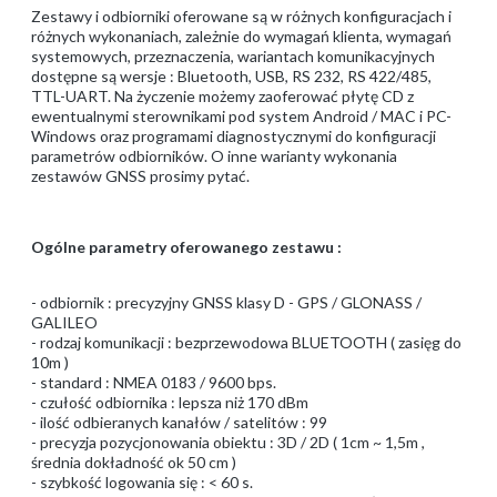
Zestawy i odbiorniki oferowane są w różnych konfiguracjach i
różnych wykonaniach, zależnie do wymagań klienta, wymagań
systemowych, przeznaczenia, wariantach komunikacyjnych
dostępne są wersje : Bluetooth, USB, RS 232, RS 422/485,
TTL-UART. Na życzenie możemy zaoferować płytę CD z
ewentualnymi sterownikami pod system Android / MAC i PC-
Windows oraz programami diagnostycznymi do konfiguracji
parametrów odbiorników. O inne warianty wykonania
zestawów GNSS prosimy pytać.
Ogólne parametry oferowanego zestawu :
- odbiornik : precyzyjny GNSS klasy D - GPS / GLONASS /
GALILEO
- rodzaj komunikacji : bezprzewodowa BLUETOOTH ( zasięg do
10m )
- standard : NMEA 0183 / 9600 bps.
- czułość odbiornika : lepsza niż 170 dBm
- ilość odbieranych kanałów / satelitów : 99
- precyzja pozycjonowania obiektu : 3D / 2D ( 1cm ~ 1,5m ,
średnia dokładność ok 50 cm )
- szybkość logowania się : < 60 s.