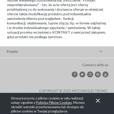
skutek wadliwego użytkowania lub zniszczenia ."Produkt
nieprefabrykowany" - tzn. że w/w oferta jest ofertą
przykładową co do wykonania i dostawca oferuje w niniejszej
ofercie także modyfikację produktu pod indywidualne
zamówienie klienta pod względem : funkcji,
komunikacji, okablowania, typów złączy, itp. w formie odpłatnej
i w drodze indywidualnego zapytania / zamówienia. W takiej
sytuacji prosimy wcześniej o KONTAKT z nami przed zakupem,
gdyż produkt nie podlega zwrotom.
Stopka
Connect with us
COPYRIGHT © 2021 MITCOM-ELECTRONIC.
Strona korzysta z plików cookies w celu realizacji
Pokaż pełną wersję strony
usług i zgodnie z
Polityką Plików Cookies
. Możesz
określić warunki przechowywania lub dostępu do
, powered by
.
Sklep internetowy Shoplo.pl
Shoper
plików cookies w Twojej przeglądarce.