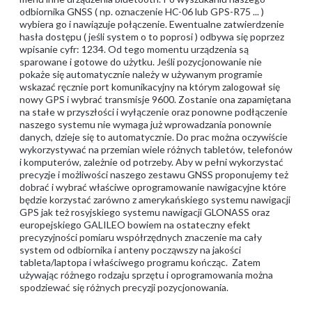
odbiornika GNSS ( np. oznaczenie HC-06 lub GPS-R75 ... )
wybiera go i nawiązuje połączenie. Ewentualne zatwierdzenie
hasła dostępu ( jeśli system o to poprosi ) odbywa się poprzez
wpisanie cyfr: 1234. Od tego momentu urządzenia są
sparowane i gotowe do użytku. Jeśli pozycjonowanie nie
pokaże się automatycznie należy w używanym programie
wskazać ręcznie port komunikacyjny na którym zalogował się
nowy GPS i wybrać transmisje 9600. Zostanie ona zapamiętana
na stałe w przyszłości i wyłączenie oraz ponowne podłączenie
naszego systemu nie wymaga już wprowadzania ponownie
danych, dzieje się to automatycznie. Do prac można oczywiście
wykorzystywać na przemian wiele różnych tabletów, telefonów
i komputerów, zależnie od potrzeby. Aby w pełni wykorzystać
precyzje i możliwości naszego zestawu GNSS proponujemy też
dobrać i wybrać właściwe oprogramowanie nawigacyjne które
będzie korzystać zarówno z amerykańskiego systemu nawigacji
GPS jak też rosyjskiego systemu nawigacji GLONASS oraz
europejskiego GALILEO bowiem na ostateczny efekt
precyzyjności pomiaru współrzędnych znaczenie ma cały
system od odbiornika i anteny począwszy na jakości
tableta/laptopa i właściwego programu kończąc. Zatem
używając różnego rodzaju sprzętu i oprogramowania można
spodziewać się różnych precyzji pozycjonowania.