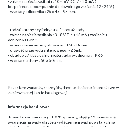
- zakres napięcia zasilania : 10~36V DC / < 80 mA (
bezpośrednie podłączenie do dowolnego zasilania 12 / 24 V )
- wymiary odbiornika : 25 x 45 x 95 mm.
- rodzaj anteny : cylindryczna / montaż stały
- zakres napięcia zasilania : 3 - 8 V D / < 18 mA ( zasilanie z
odbiornika GNSS )
- wzmocnienie anteny aktywnej : +50 dBi max.
- długość przewodu antenowego: ~2,5mb.
- obudowa / klasa ochronności : udaro-odporna / IP 66
- wymiary anteny : 50 x 50 mm.
Pozostałe warianty, szczegóły, dane techniczne i montażowe w
zamieszczonej karcie katalogowej.
Informacja handlowa :
Towar fabrycznie nowy , 100% sprawny, objęty 12-miesięczną
gwarancją na wady ukryte z wyłączeniem wad powstałych na