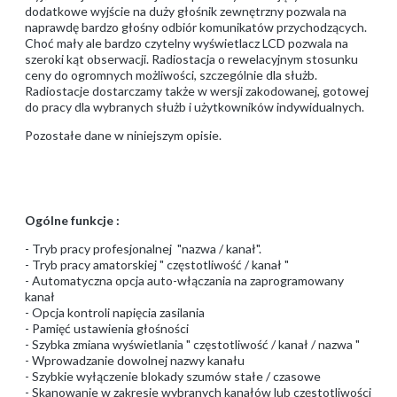
dodatkowe wyjście na duży głośnik zewnętrzny pozwala na
naprawdę bardzo głośny odbiór komunikatów przychodzących.
Choć mały ale bardzo czytelny wyświetlacz LCD pozwala na
szeroki kąt obserwacji. Radiostacja o rewelacyjnym stosunku
ceny do ogromnych możliwości, szczególnie dla służb.
Radiostacje dostarczamy także w wersji zakodowanej, gotowej
do pracy dla wybranych służb i użytkowników indywidualnych.
Pozostałe dane w niniejszym opisie.
Ogólne funkcje :
- Tryb pracy profesjonalnej "nazwa / kanał".
- Tryb pracy amatorskiej " częstotliwość / kanał "
- Automatyczna opcja auto-włączania na zaprogramowany
kanał
- Opcja kontroli napięcia zasilania
- Pamięć ustawienia głośności
- Szybka zmiana wyświetlania " częstotliwość / kanał / nazwa "
- Wprowadzanie dowolnej nazwy kanału
- Szybkie wyłączenie blokady szumów stałe / czasowe
- Skanowanie w zakresie wybranych kanałów lub częstotliwości