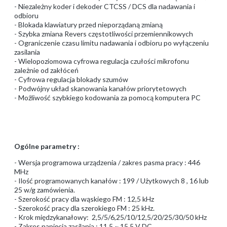
- Niezależny koder i dekoder CTCSS / DCS dla nadawania i
odbioru
- Blokada klawiatury przed nieporządaną zmianą
- Szybka zmiana Revers częstotliwości przemiennikowych
- Ograniczenie czasu limitu nadawania i odbioru po wyłączeniu
zasilania
- Wielopoziomowa cyfrowa regulacja czułości mikrofonu
zależnie od zakłóceń
- Cyfrowa regulacja blokady szumów
- Podwójny układ skanowania kanałów priorytetowych
- Możliwość szybkiego kodowania za pomocą komputera PC
Ogólne parametry :
- Wersja programowa urządzenia / zakres pasma pracy : 446
MHz
- Ilość programowanych kanałów : 199 / Użytkowych 8 , 16 lub
25 w/g zamówienia.
- Szerokość pracy dla wąskiego FM : 12,5 kHz
- Szerokość pracy dla szerokiego FM : 25 kHz.
- Krok międzykanałowy: 2,5/5/6,25/10/12,5/20/25/30/50 kHz
- Zakres napięcia zasilania : 11,5 ~ 15,5 V DC