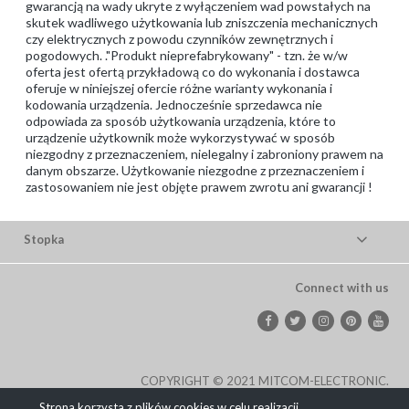
gwarancją na wady ukryte z wyłączeniem wad powstałych na
skutek wadliwego użytkowania lub zniszczenia mechanicznych
czy elektrycznych z powodu czynników zewnętrznych i
pogodowych. ."Produkt nieprefabrykowany" - tzn. że w/w
oferta jest ofertą przykładową co do wykonania i dostawca
oferuje w niniejszej ofercie różne warianty wykonania i
kodowania urządzenia. Jednocześnie sprzedawca nie
odpowiada za sposób użytkowania urządzenia, które to
urządzenie użytkownik może wykorzystywać w sposób
niezgodny z przeznaczeniem, nielegalny i zabroniony prawem na
danym obszarze. Użytkowanie niezgodne z przeznaczeniem i
zastosowaniem nie jest objęte prawem zwrotu ani gwarancji !
Stopka
Connect with us
COPYRIGHT © 2021 MITCOM-ELECTRONIC.
Strona korzysta z plików cookies w celu realizacji