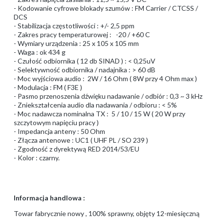
- Kodowanie cyfrowe blokady szumów : FM Carrier / CTCSS /
DCS
- Stabilizacja częstotliwości : +/- 2,5 ppm
- Zakres pracy temperaturowej : -20 / +60 C
- Wymiary urządzenia : 25 x 105 x 105 mm
- Waga : ok 434 g
- Czułość odbiornika ( 12 db SINAD ) : < 0,25uV
- Selektywność odbiornika / nadajnika : > 60 dB
- Moc wyjściowa audio : 2W / 16 Ohm ( 8W przy 4 Ohm max )
- Modulacja : FM ( F3E )
- Pasmo przenoszenia dźwięku nadawanie / odbiór : 0,3 ~ 3 kHz
- Zniekształcenia audio dla nadawania / odbioru : < 5%
- Moc nadawcza nominalna TX : 5 / 10 / 15 W ( 20 W przy
szczytowym napięciu pracy )
- Impedancja anteny : 50 Ohm
- Złącza antenowe : UC1 ( UHF PL / SO 239 )
- Zgodność z dyrektywą RED 2014/53/EU
- Kolor : czarny.
Informacja handlowa :
Towar fabrycznie nowy , 100% sprawny, objęty 12-miesięczną