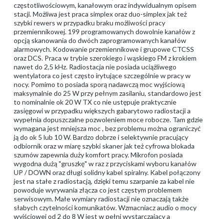
częstotliwościowym, kanałowym oraz indywidualnym opisem
stacji. Możliwa jest praca simplex oraz duo-simplex jak też
szybki rewers w przypadku braku możliwości pracy
przemiennikowej. 199 programowanych dowolnie kanałów z
opcją skanowania do dwóch zaprogramowanych kanałów
alarmowych. Kodowanie przemiennikowe i grupowe CTCSS
oraz DCS. Praca w trybie szerokiego i wąskiego FM z krokiem
nawet do 2,5 kHz. Radiostacja nie posiada uciążliwego
wentylatora co jest często irytujące szczególnie w pracy w
nocy. Pomimo to posiada sporą nadawczą moc wyjściową
maksymalnie do 25 W przy pełnym zasilaniu, standardowo jest
to nominalnie ok 20 W TX co nie ustępuje praktycznie
zasięgowi w przypadku większych gabarytowo radiostacji a
wypełnia dopuszczalne pozwoleniem moce robocze. Tam gdzie
wymagana jest mniejsza moc , bez problemu można ograniczyć
ją do ok 5 lub 10 W. Bardzo dobrze i selektywnie pracujący
odbiornik oraz w miarę szybki skaner jak też cyfrowa blokada
szumów zapewnia duży komfort pracy. Mikrofon posiada
wygodna dużą "gruszkę" w raz z przyciskami wyboru kanałów
UP / DOWN oraz długi solidny kabel spiralny. Kabel połączony
jest na stałe z radiostacją, dzięki temu szarpanie za kabel nie
powoduje wyrywania złącza co jest częstym problemem
serwisowym. Małe wymiary radiostacji nie oznaczają także
słabych czytelności komunikatów. Wzmacniacz audio o mocy
wyjściowej od 2 do 8 W jest w pełni wystarczający a