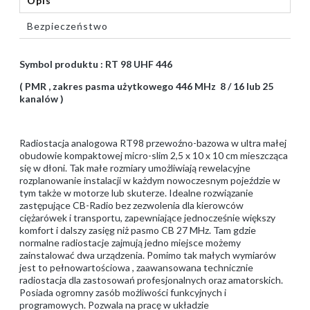
Opis
Bezpieczeństwo
Symbol produktu : RT 98 UHF 446
( PMR , zakres pasma użytkowego 446 MHz 8 / 16 lub 25
kanalów )
Radiostacja analogowa RT98 przewoźno-bazowa w ultra małej
obudowie kompaktowej micro-slim 2,5 x 10 x 10 cm mieszcząca
się w dłoni. Tak małe rozmiary umożliwiają rewelacyjne
rozplanowanie instalacji w każdym nowoczesnym pojeździe w
tym także w motorze lub skuterze. Idealne rozwiązanie
zastępujące CB-Radio bez zezwolenia dla kierowców
ciężarówek i transportu, zapewniające jednocześnie większy
komfort i dalszy zasięg niż pasmo CB 27 MHz. Tam gdzie
normalne radiostacje zajmują jedno miejsce możemy
zainstalować dwa urządzenia. Pomimo tak małych wymiarów
jest to pełnowartościowa , zaawansowana technicznie
radiostacja dla zastosowań profesjonalnych oraz amatorskich.
Posiada ogromny zasób możliwości funkcyjnych i
programowych. Pozwala na pracę w układzie